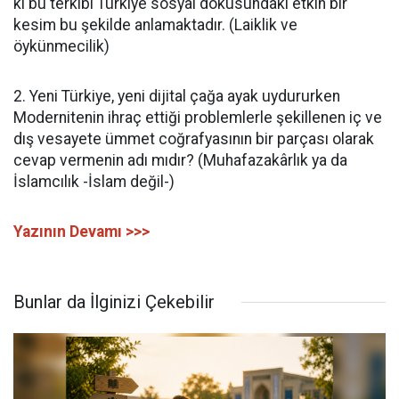
ki bu terkibi Türkiye sosyal dokusundaki etkin bir
kesim bu şekilde anlamaktadır. (Laiklik ve
öykünmecilik)
2. Yeni Türkiye, yeni dijital çağa ayak uydururken
Modernitenin ihraç ettiği problemlerle şekillenen iç ve
dış vesayete ümmet coğrafyasının bir parçası olarak
cevap vermenin adı mıdır? (Muhafazakârlık ya da
İslamcılık -İslam değil-)
Yazının Devamı >>>
Bunlar da İlginizi Çekebilir