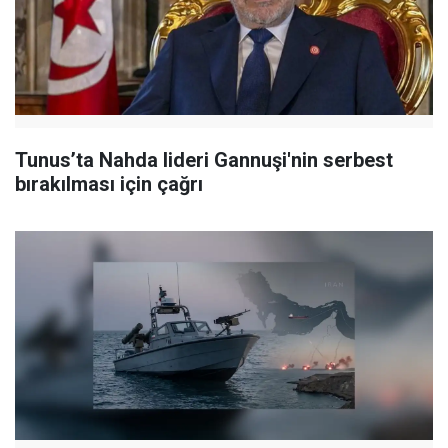
Tunus’ta Nahda lideri Gannuşi'nin serbest
bırakılması için çağrı