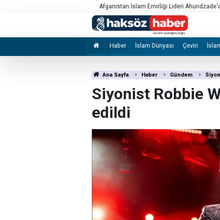
İsrailli 'Honinu Örgütü' Filistinlilere şiddet 
ediyor ve koruyor
Haber
İslam Dünyası
Çeviri
İsla
Ana Sayfa
Haber
Gündem
Siyon
Siyonist Robbie Wi
edildi