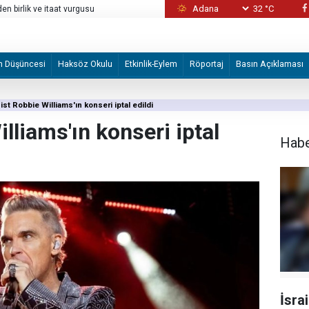
32 °C
uygulayan Yahudi işgalcileri finanse
ABD Güney Sudan ve Myanmar vatandaşlarını
m Düşüncesi
Haksöz Okulu
Etkinlik-Eylem
Röportaj
Basın Açıklaması
ist Robbie Williams'ın konseri iptal edildi
lliams'ın konseri iptal
Hab
İsrai