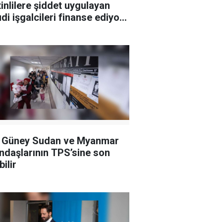
stinlilere şiddet uygulayan
di işgalcileri finanse ediyor
oruyor
 Güney Sudan ve Myanmar
ndaşlarının TPS’sine son
ilir