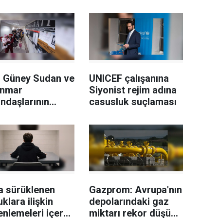
 Güney Sudan ve
UNICEF çalışanına
nmar
Siyonist rejim adına
ndaşlarının
casusluk suçlaması
’sine son
bilir
a sürüklenen
Gazprom: Avrupa'nın
klara ilişkin
depolarındaki gaz
nlemeleri içeren
miktarı rekor düşük