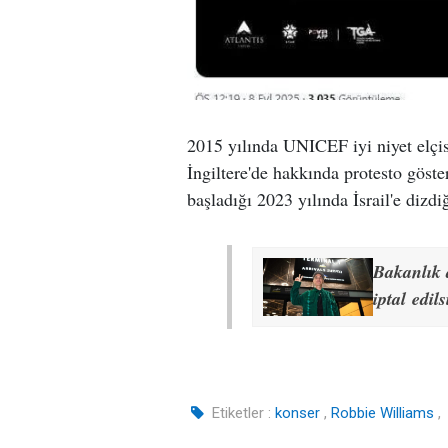
2015 yılında UNICEF iyi niyet elçis
İngiltere'de hakkında protesto göst
başladığı 2023 yılında İsrail'e dizd
Bakanlık d
iptal edils
Etiketler :
konser
,
Robbie Williams
,