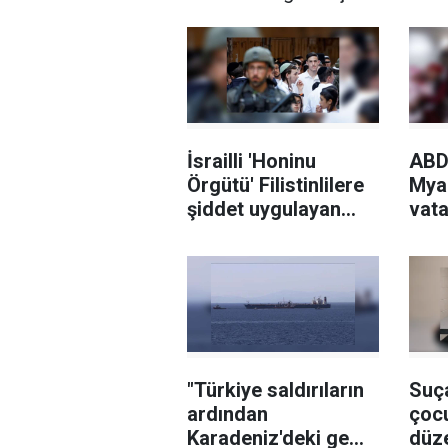
İsrailli 'Honinu
ABD
Örgütü' Filistinlilere
Mya
şiddet uygulayan
vata
Yahudi işgalcileri
TPS
finanse ediyor ve
vere
koruyor
"Türkiye saldırıların
Suç
ardından
çocu
Karadeniz'deki gemi
düze