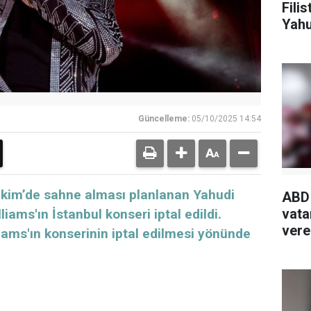
Fili
Yahu
ve k
Güncelleme:
05/10/2025 14:54
Ekim’de sahne alması planlanan Yahudi
ABD
vata
lliams'ın İstanbul konseri iptal edildi.
vereb
lliams'ın konserinin iptal edilmesi yönünde