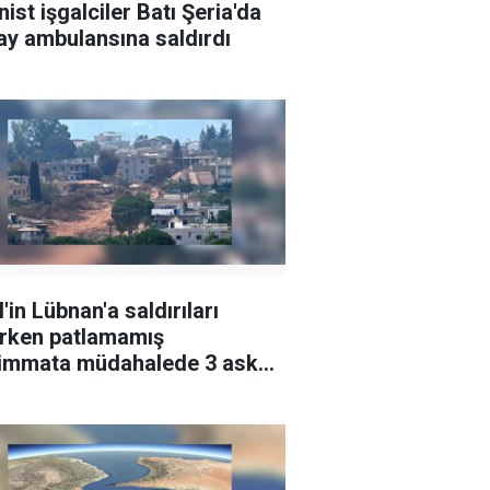
nist işgalciler Batı Şeria'da
lay ambulansına saldırdı
l'in Lübnan'a saldırıları
rken patlamamış
immata müdahalede 3 asker
landı