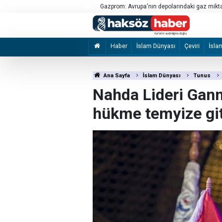
amamış mühimmata müdahalede 3 asker
Gazprom: Avrupa'nın depolarındaki gaz mikta
Haber
İslam Dünyası
Çeviri
İsla
Ana Sayfa
İslam Dünyası
Tunus
Nahda Lideri Gan
hükme temyize git