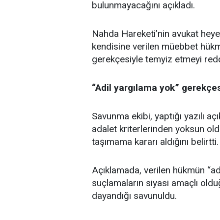
bulunmayacağını açıkladı.
Nahda Hareketi’nin avukat heyet
kendisine verilen müebbet hükm
gerekçesiyle temyiz etmeyi reddet
“Adil yargılama yok” gerekçes
Savunma ekibi, yaptığı yazılı aç
adalet kriterlerinden yoksun o
taşımama kararı aldığını belirtti.
Açıklamada, verilen hükmün “ada
suçlamaların siyasi amaçlı old
dayandığı savunuldu.