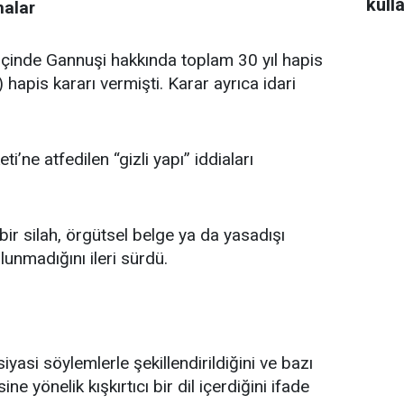
kulla
malar
çinde Gannuşi hakkında toplam 30 yıl hapis
apis kararı vermişti. Karar ayrıca idari
ne atfedilen “gizli yapı” iddiaları
ir silah, örgütsel belge ya da yasadışı
unmadığını ileri sürdü.
iyasi söylemlerle şekillendirildiğini ve bazı
ne yönelik kışkırtıcı bir dil içerdiğini ifade