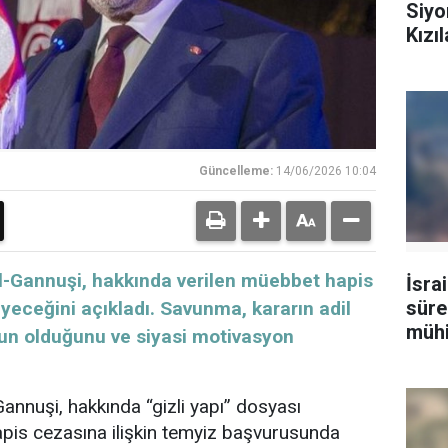
Siyo
Kızı
Güncelleme:
14/06/2026 10:04
el-Gannuşi, hakkında verilen müebbet hapis
İsrai
süre
eceğini açıkladı. Savunma, kararın adil
müh
un olduğunu ve siyasi motivasyon
yara
annuşi, hakkında “gizli yapı” dosyası
pis cezasına ilişkin temyiz başvurusunda