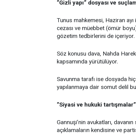
“Gizli yapı” dosyası ve suçla
Tunus mahkemesi, Haziran ayı i
cezası ve müebbet (ömür boyu) h
gözetim tedbirlerini de içeriyor.
Söz konusu dava, Nahda Hareketi’
kapsamında yürütülüyor.
Savunma tarafı ise dosyada hiçb
yapılanmaya dair somut delil bul
“Siyasi ve hukuki tartışmalar”
Gannuşi’nin avukatları, davanın s
açıklamaların kendisine ve partisi