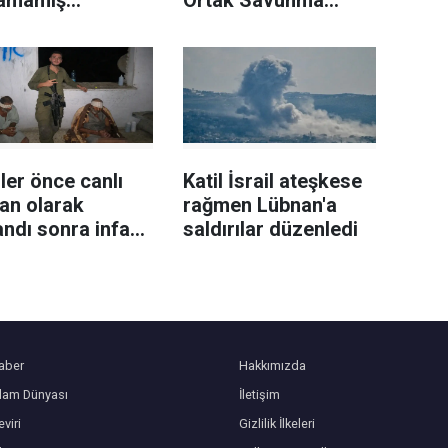
lamamış
Ortak Savunma
immata
Anlaşması'nı
ahalede 3 asker
memnuniyetle
landı
karşıladı
ller önce canlı
Katil İsrail ateşkese
an olarak
rağmen Lübnan'a
andı sonra infaz
saldırılar düzenledi
aber
Hakkımızda
slam Dünyası
İletişim
viri
Gizlilik İlkeleri