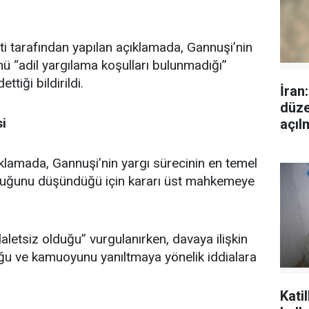
i tarafından yapılan açıklamada, Gannuşi’nin
ü “adil yargılama koşulları bulunmadığı”
tiği bildirildi.
İran
düze
i
açıl
ıklamada, Gannuşi’nin yargı sürecinin en temel
lduğunu düşündüğü için kararı üst mahkemeye
letsiz olduğu” vurgulanırken, davaya ilişkin
uğu ve kamuoyunu yanıltmaya yönelik iddialara
Kati