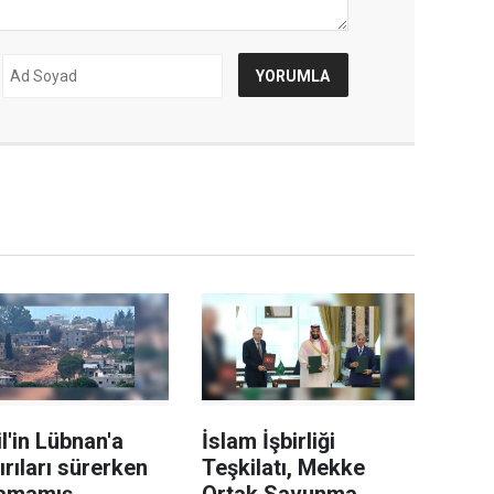
il'in Lübnan'a
İslam İşbirliği
ırıları sürerken
Teşkilatı, Mekke