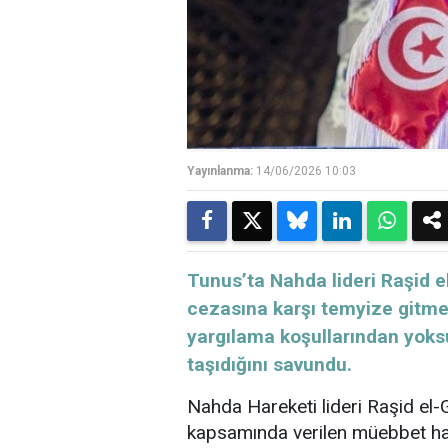
Yayınlanma:
14/06/2026 10:03
Tunus’ta Nahda lideri Raşid 
cezasına karşı temyize gitmey
yargılama koşullarından yoks
taşıdığını savundu.
Nahda Hareketi lideri Raşid el-G
kapsamında verilen müebbet ha