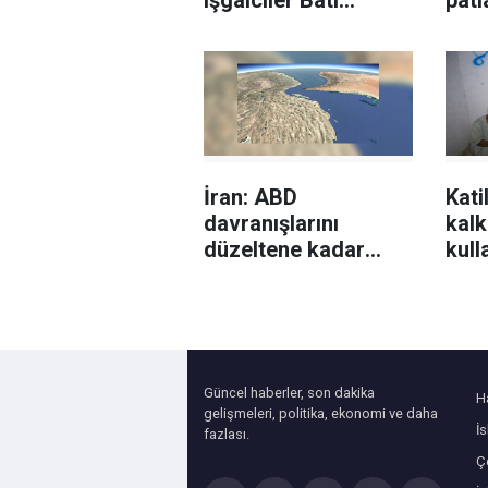
işgalciler Batı
pat
Şeria'da Kızılay
müh
ambulansına saldırdı
müd
yara
İran: ABD
Kati
davranışlarını
kalk
düzeltene kadar
kull
Hürmüz Boğazı
etti!
açılmayacak
Güncel haberler, son dakika
H
gelişmeleri, politika, ekonomi ve daha
İ
fazlası.
Çe