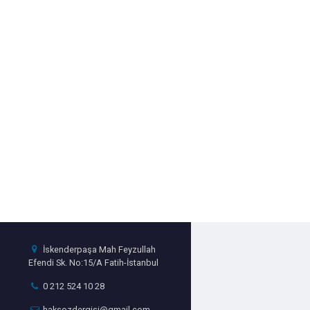
İskenderpaşa Mah Feyzullah
Efendi Sk. No:15/A Fatih-İstanbul
0 212 524 10 28
haksozdergisi@gmail.com