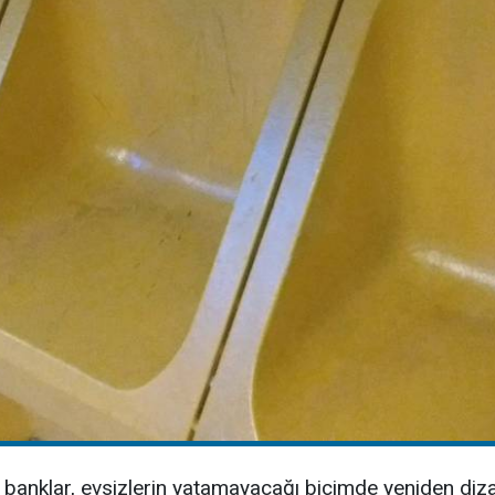
banklar, evsizlerin yatamayacağı biçimde yeniden diza