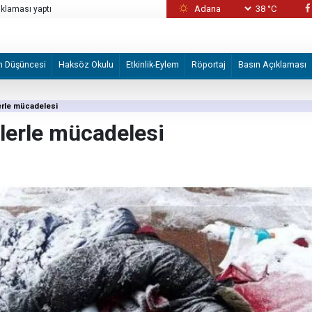
38 °C
İsrail askeri hakkında suç duyurusunda
‘Karanlık, alevler, çığlıklar’: İsrailli yerleşimc
köyü
m Düşüncesi
Haksöz Okulu
Etkinlik-Eylem
Röportaj
Basın Açıklaması
erle mücadelesi
lerle mücadelesi