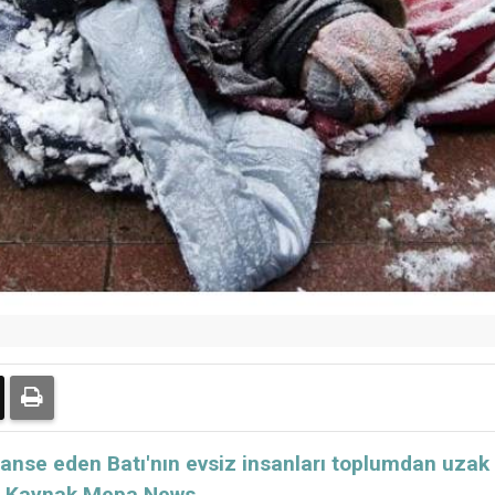
lanse eden Batı'nın evsiz insanları toplumdan uza
ı... Kaynak Mepa News