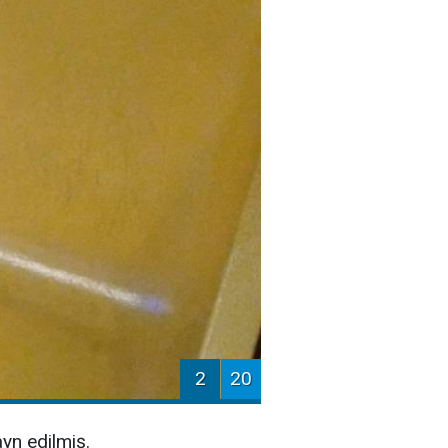
2
20
yn edilmiş.