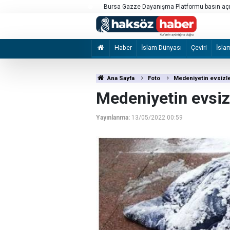
laması yaptı
Hind Rajab Vakfı, Vietnam'da bir soykırımcı 
bulundu
Haber
İslam Dünyası
Çeviri
İsla
Ana Sayfa
Foto
Medeniyetin evsizl
Medeniyetin evsiz
Yayınlanma:
13/05/2022 00:59