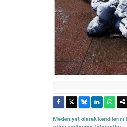
Medeniyet olarak kendilerini 
ettiği icatlarının fotoğraflar