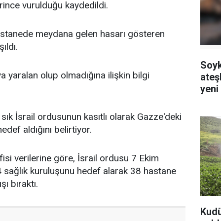
erince vurulduğu kaydedildi.
hastanede meydana gelen hasarı gösteren
ıldı.
Soyk
 yaralan olup olmadığına ilişkin bilgi
ateş
yeni 
sık sık İsrail ordusunun kasıtlı olarak Gazze'deki
edef aldığını belirtiyor.
isi verilerine göre, İsrail ordusu 7 Ekim
 sağlık kuruluşunu hedef alarak 38 hastane
şı bıraktı.
Kudüs