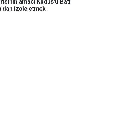
ırısının amacı Kudüs'ü Batı
a'dan izole etmek