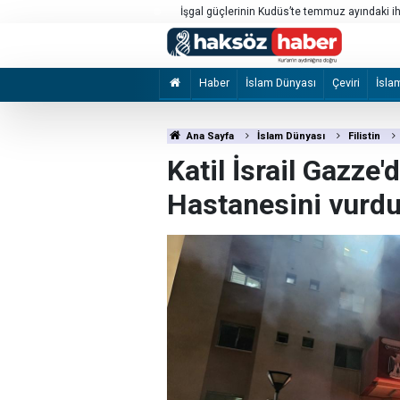
İşgal güçlerinin Kudüs’te temmuz ayındaki ihl
Haber
İslam Dünyası
Çeviri
İsla
Ana Sayfa
İslam Dünyası
Filistin
Katil İsrail Gazze
Hastanesini vurd