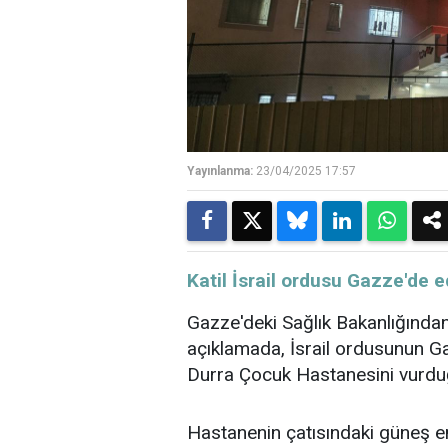
Yayınlanma:
23/04/2025 17:57
​​​​​​​Katil İsrail ordusu Gazze
Gazze'deki Sağlık Bakanlığından
açıklamada,
İsrail
ordusunun
G
Durra
Çocuk
Hastanesini vurduğ
Hastanenin çatısındaki
güneş en