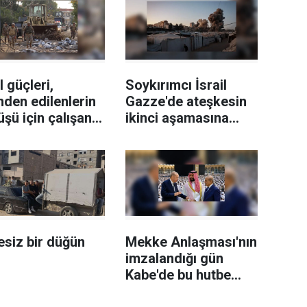
l güçleri,
Soykırımcı İsrail
nden edilenlerin
Gazze'de ateşkesin
şü için çalışan
ikinci aşamasına
nan ordusunu
ilişkin yeni yol
f aldı
haritasını reddetti
siz bir düğün
Mekke Anlaşması'nın
imzalandığı gün
Kabe'de bu hutbe
i'rad edildi