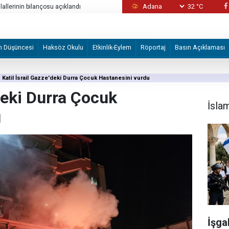
32 °C
allerinin bilançosu açıklandı
İşgal güçleri, yerinden edilenlerin dönüşü 
m Düşüncesi
Haksöz Okulu
Etkinlik-Eylem
Röportaj
Basın Açıklaması
Katil İsrail Gazze'deki Durra Çocuk Hastanesini vurdu
'deki Durra Çocuk
İsla
u
İşga