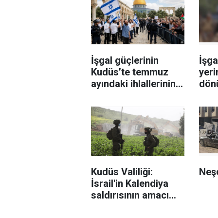
İşgal güçlerinin
İşga
Kudüs’te temmuz
yeri
ayındaki ihlallerinin
dönü
bilançosu açıklandı
Lüb
hede
Kudüs Valiliği:
Neşe
İsrail'in Kalendiya
saldırısının amacı
Kudüs'ü Batı