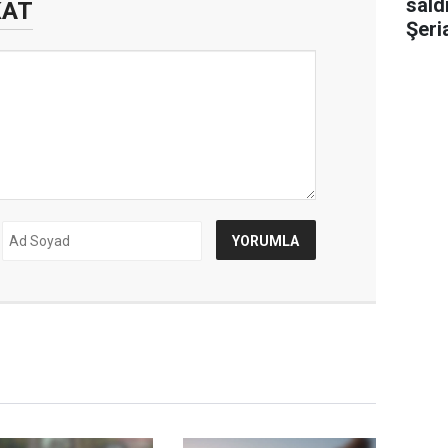
sald
KAT
Şeri