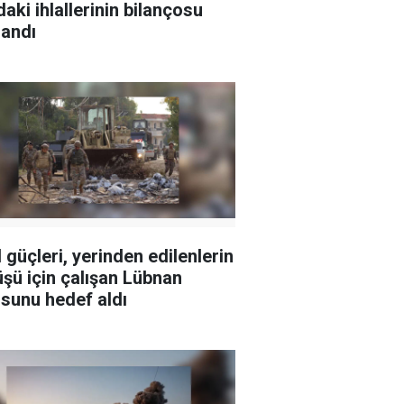
daki ihlallerinin bilançosu
landı
l güçleri, yerinden edilenlerin
şü için çalışan Lübnan
sunu hedef aldı