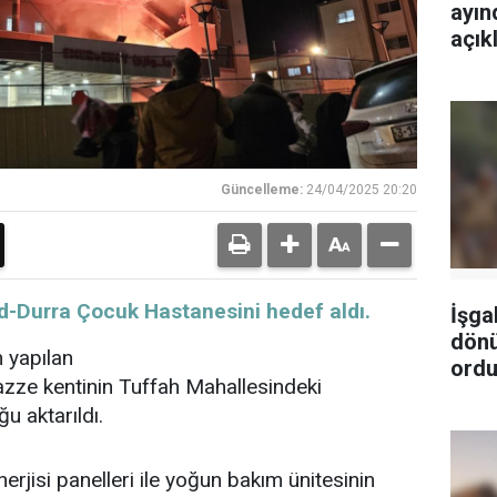
ayın
açık
Güncelleme:
24/04/2025 20:20
'de ed-Durra Çocuk Hastanesini hedef aldı.
İşga
dönü
 yapılan
ordu
azze
kentinin Tuffah Mahallesindeki
u aktarıldı.
erjisi
panelleri ile yoğun bakım ünitesinin