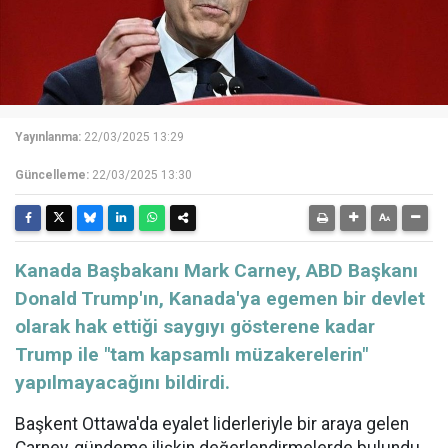
Yayınlanma:
22/03/2025 13:29
Güncelleme:
22/03/2025 13:30
Kanada Başbakanı Mark Carney, ABD Başkanı
Donald Trump'ın, Kanada'ya egemen bir devlet
olarak hak ettiği saygıyı gösterene kadar
Trump ile "tam kapsamlı müzakerelerin"
yapılmayacağını bildirdi.
Başkent Ottawa'da eyalet liderleriyle bir araya gelen