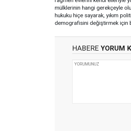
rağmen evlerini kendi elleriyle yı
mülklerinin hangi gerekçeyle olu
hukuku hiçe sayarak, yıkım polit
demografisini değiştirmek için b
HABERE
YORUM 