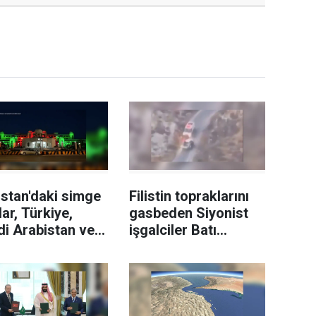
stan'daki simge
Filistin topraklarını
lar, Türkiye,
gasbeden Siyonist
i Arabistan ve
işgalciler Batı
istan
Şeria'da Kızılay
aklarıyla
ambulansına saldırdı
landırıldı