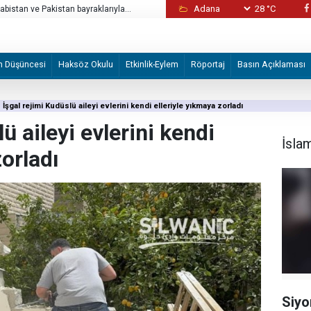
28 °C
rabistan ve Pakistan bayraklarıyla
Filistin topraklarını gasbeden Siyonist işgal
saldırdı
m Düşüncesi
Haksöz Okulu
Etkinlik-Eylem
Röportaj
Basın Açıklaması
İşgal rejimi Kudüslü aileyi evlerini kendi elleriyle yıkmaya zorladı
ü aileyi evlerini kendi
İsla
zorladı
Siyo