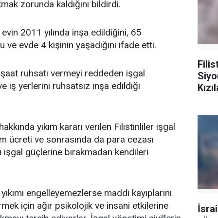
ıkmak zorunda kaldığını bildirdi.
 evin 2011 yılında inşa edildiğini, 65
ve evde 4 kişinin yaşadığını ifade etti.
Fili
inşaat ruhsatı vermeyi reddeden işgal
Siyo
 ve iş yerlerini ruhsatsız inşa edildiği
Kızı
akkında yıkım kararı verilen Filistinliler işgal
ım ücreti ve sonrasında da para cezası
ı işgal güçlerine bırakmadan kendileri
n yıkımı engelleyemezlerse maddi kayıplarını
k için ağır psikolojik ve insani etkilerine
İsrai