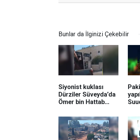
Bunlar da İlginizi Çekebilir
Siyonist kuklası
Paki
Dürziler Süveyda’da
yapı
Ömer bin Hattab
Suud
Camii'ni taradı
Pak
bayr
ışık