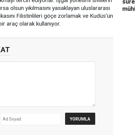
kmayı tercih ediyorlar. İşgal yönetimi sivillerin
süre
rsa olsun yıkılmasını yasaklayan uluslararası
müh
yara
ikasını Filistinlileri göçe zorlamak ve Kudüs’ün
ir araç olarak kullanıyor.
KAT