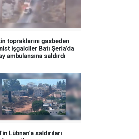
stin topraklarını gasbeden
nist işgalciler Batı Şeria'da
lay ambulansına saldırdı
l'in Lübnan'a saldırıları