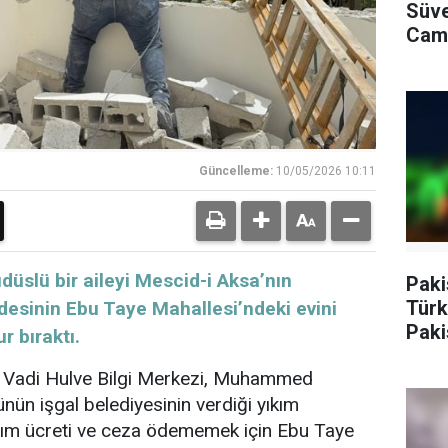
Süve
Cami
Güncelleme:
10/05/2026 10:11
düslü bir aileyi Mescid-i Aksa’nın
Paki
Türk
desinin Ebu Taye Mahallesi’ndeki evini
Paki
r bıraktı.
ışıkl
ki Vadi Hulve Bilgi Merkezi, Muhammed
ün işgal belediyesinin verdiği yıkım
kım ücreti ve ceza ödememek için Ebu Taye