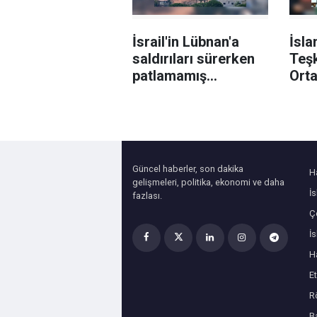
İsrail'in Lübnan'a
İsla
saldırıları sürerken
Teşk
patlamamış
Ort
mühimmata
Anla
müdahalede 3 asker
mem
yaralandı
karş
Güncel haberler, son dakika
H
gelişmeleri, politika, ekonomi ve daha
İ
fazlası.
Çe
İ
H
Et
R
B