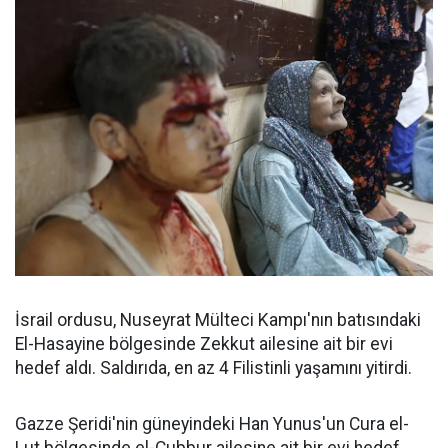
İsrail ordusu, Nuseyrat Mülteci Kampı'nın batısındaki
El-Hasayine bölgesinde Zekkut ailesine ait bir evi
hedef aldı. Saldırıda, en az 4 Filistinli yaşamını yitirdi.
Gazze Şeridi'nin güneyindeki Han Yunus'un Cura el-
Lut bölgesinde el-Cubbur ailesine ait bir evi hedef