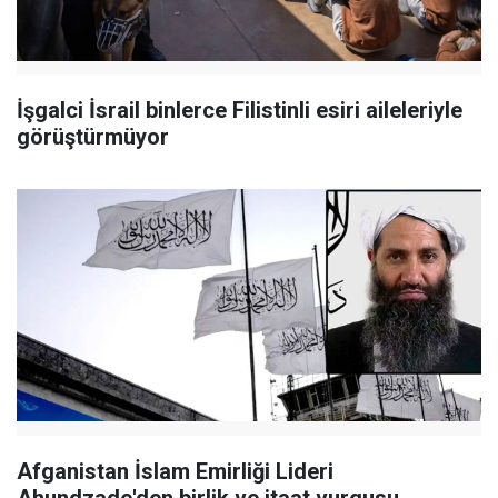
İşgalci İsrail binlerce Filistinli esiri aileleriyle
görüştürmüyor
Afganistan İslam Emirliği Lideri
Ahundzade'den birlik ve itaat vurgusu