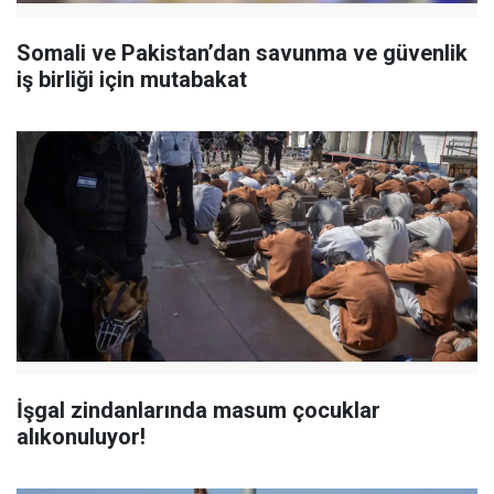
Somali ve Pakistan’dan savunma ve güvenlik
iş birliği için mutabakat
İşgal zindanlarında masum çocuklar
alıkonuluyor!