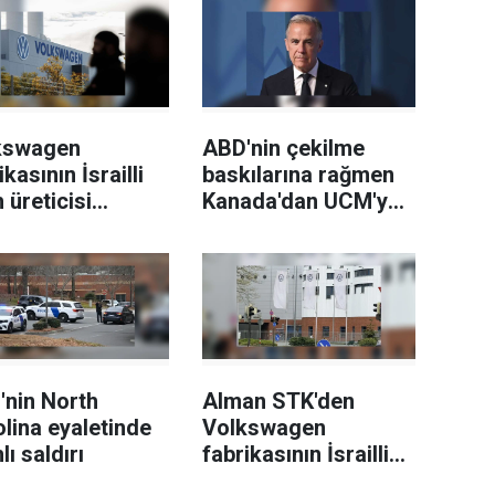
kswagen
ABD'nin çekilme
ikasının İsrailli
baskılarına rağmen
h üreticisi
Kanada'dan UCM'ye
el'e
net destek
edilmesi planına
i
'nin North
Alman STK'den
lina eyaletinde
Volkswagen
lı saldırı
fabrikasının İsrailli
silah üreticisi