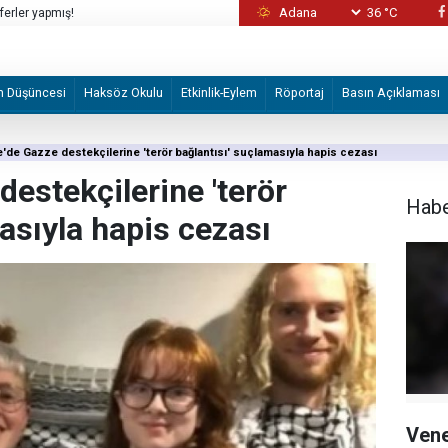
36 °C
ferler yapmış!
Gazze'nin ardından hangi adım gelecek?
m Düşüncesi
Haksöz Okulu
Etkinlik-Eylem
Röportaj
Basın Açıklaması
re'de Gazze destekçilerine 'terör bağlantısı' suçlamasıyla hapis cezası
destekçilerine 'terör
Hab
asıyla hapis cezası
Vene