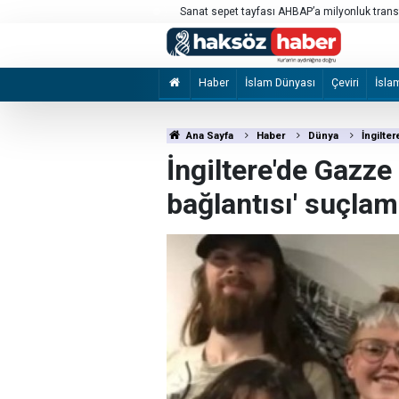
ker öldü
Sanat sepet tayfası AHBAP’a milyonluk trans
Haber
İslam Dünyası
Çeviri
İsla
Ana Sayfa
Haber
Dünya
İngilte
İngiltere'de Gazze 
bağlantısı' suçlam