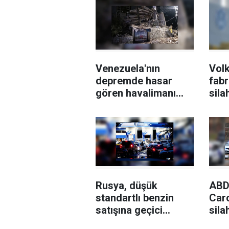
Venezuela'nın
Vol
depremde hasar
fabr
gören havalimanı
sila
kademeli olarak
Rafa
açılıyor
devr
tepk
Rusya, düşük
ABD
standartlı benzin
Caro
satışına geçici
silah
olarak izin verdi