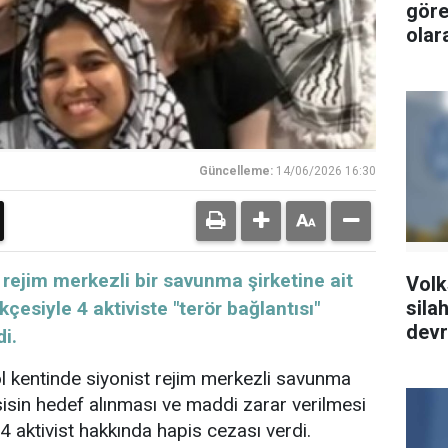
göre
olar
Güncelleme:
14/06/2026 16:30
rejim merkezli bir savunma şirketine ait
Volk
silah
kçesiyle 4 aktiviste "terör bağlantısı"
devr
i.
ol kentinde siyonist rejim merkezli savunma
tesisin hedef alınması ve maddi zarar verilmesi
 4 aktivist hakkında hapis cezası verdi.