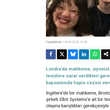
Yayınlanma:
14/06/2026 10:05
Londra'da mahkeme, siyonist 
tesislere zarar verdikleri gere
kapsamında hapis cezası verd
İngiltere'de bir mahkeme, Brist
şirketi Elbit Systems'e ait bir 
olayına karıştıkları gerekçesiyle