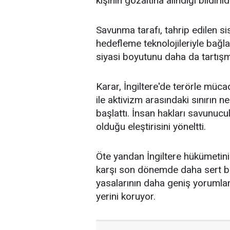
kişinin gözaltına alındığı bildirildi
Savunma tarafı, tahrip edilen s
hedefleme teknolojileriyle bağla
siyasi boyutunu daha da tartışma
Karar, İngiltere'de terörle müc
ile aktivizm arasındaki sınırın 
başlattı. İnsan hakları savunucu
olduğu eleştirisini yöneltti.
Öte yandan İngiltere hükümetini
karşı son dönemde daha sert bi
yasalarının daha geniş yorumla
yerini koruyor.