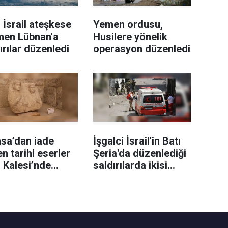
l İsrail ateşkese
Yemen ordusu,
men Lübnan'a
Husilere yönelik
ırılar düzenledi
operasyon düzenledi
sa’dan iade
İşgalci İsrail'in Batı
en tarihi eserler
Şeria'da düzenlediği
 Kalesi’nde
saldırılarda ikisi
ilendi
sağlık görevlisi 6
Filistinli yaralandı