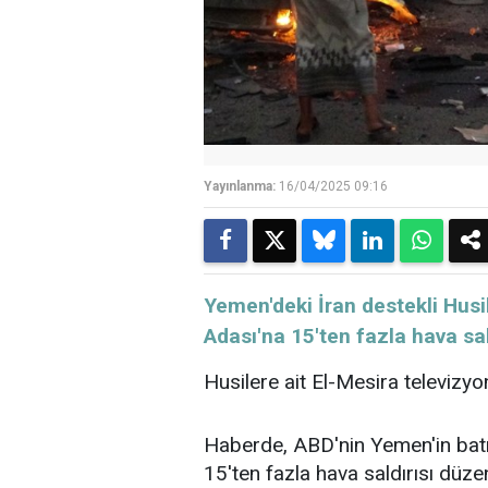
Yayınlanma:
16/04/2025 09:16
Yemen'deki İran destekli Husi
Adası'na 15'ten fazla hava sal
Husilere ait El-Mesira televizy
Haberde, ABD'nin Yemen'in bat
15'ten fazla hava saldırısı düzenl