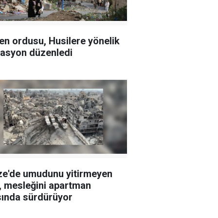
n ordusu, Husilere yönelik
asyon düzenledi
e'de umudunu yitirmeyen
ı, mesleğini apartman
sında sürdürüyor