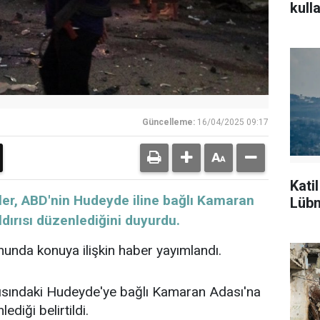
kulla
Güncelleme:
16/04/2025 09:17
Kati
ler, ABD'nin Hudeyde iline bağlı Kamaran
Lübn
dırısı düzenlediğini duyurdu.
onunda konuya ilişkin haber yayımlandı.
ısındaki Hudeyde'ye bağlı Kamaran Adası'na
ediği belirtildi.