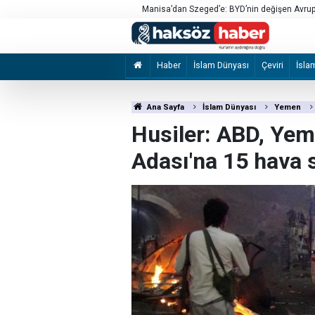
an aşırı güven
Manisa’dan Szeged’e: BYD’nin değişen Avrupa
Haber
İslam Dünyası
Çeviri
İsla
Ana Sayfa
İslam Dünyası
Yemen
Husiler: ABD, Yem
Adası'na 15 hava s