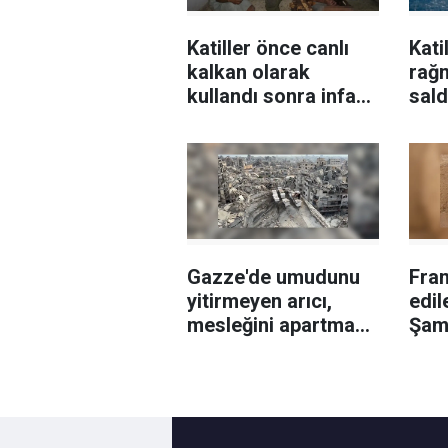
Katiller önce canlı
Kati
kalkan olarak
rağ
kullandı sonra infaz
sald
etti!
Gazze'de umudunu
Fran
yitirmeyen arıcı,
edil
mesleğini apartman
Şam
çatısında sürdürüyor
serg