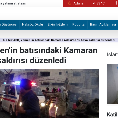
33 °C
 yatırım stratejisi
Katiller önce canlı kalkan olarak kullandı son
m Düşüncesi
Haksöz Okulu
Etkinlik-Eylem
Röportaj
Basın Açıklaması
Husiler: ABD, Yemen'in batısındaki Kamaran Adası'na 15 hava saldırısı düzenledi
en'in batısındaki Kamaran
İsla
aldırısı düzenledi
Kati