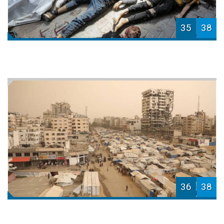
35
38
36
38