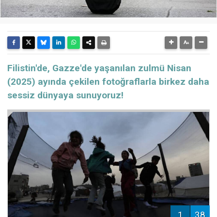
Filistin'de, Gazze'de yaşanılan zulmü Nisan
(2025) ayında çekilen fotoğraflarla birkez daha
sessiz dünyaya sunuyoruz!
1
38