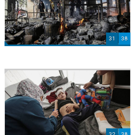
31
38
32
38