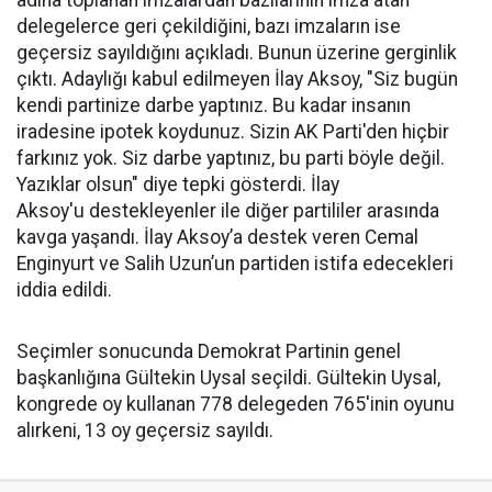
adına toplanan imzalardan bazılarının imza atan
delegelerce geri çekildiğini, bazı imzaların ise
geçersiz sayıldığını açıkladı. Bunun üzerine gerginlik
çıktı. Adaylığı kabul edilmeyen İlay Aksoy, "Siz bugün
kendi partinize darbe yaptınız. Bu kadar insanın
iradesine ipotek koydunuz. Sizin AK Parti'den hiçbir
farkınız yok. Siz darbe yaptınız, bu parti böyle değil.
Yazıklar olsun" diye tepki gösterdi. İlay
Aksoy'u destekleyenler ile diğer partililer arasında
kavga yaşandı.
İlay Aksoy’a destek veren Cemal
Enginyurt ve Salih Uzun
’un partiden istifa edecekleri
iddia edildi.
Seçimler sonucunda Demokrat Partinin genel
başkanlığına Gültekin Uysal seçildi. Gültekin Uysal,
kongrede oy kullanan 778 delegeden 765'inin oyunu
alırkeni, 13 oy geçersiz sayıldı.