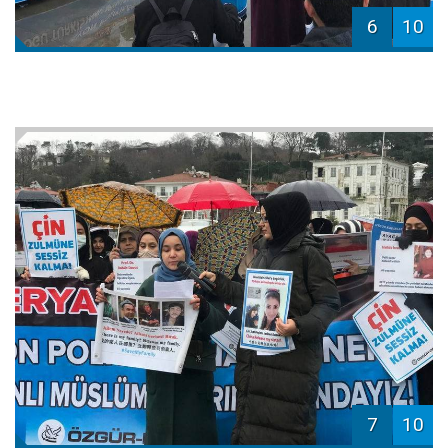
6
10
7
10