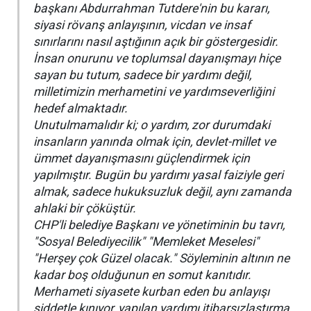
başkanı Abdurrahman Tutdere'nin bu kararı,
siyasi rövanş anlayışının, vicdan ve insaf
sınırlarını nasıl aştığının açık bir göstergesidir.
İnsan onurunu ve toplumsal dayanışmayı hiçe
sayan bu tutum, sadece bir yardımı değil,
milletimizin merhametini ve yardımseverliğini
hedef almaktadır.
Unutulmamalıdır ki; o yardım, zor durumdaki
insanların yanında olmak için, devlet-millet ve
ümmet dayanışmasını güçlendirmek için
yapılmıştır. Bugün bu yardımı yasal faiziyle geri
almak, sadece hukuksuzluk değil, aynı zamanda
ahlaki bir çöküştür.
CHP'li belediye Başkanı ve yönetiminin bu tavrı,
"Sosyal Belediyecilik" "Memleket Meselesi"
"Herşey çok Güzel olacak." Söyleminin altının ne
kadar boş olduğunun en somut kanıtıdır.
Merhameti siyasete kurban eden bu anlayışı
şiddetle kınıyor, yapılan yardımı itibarsızlaştırma