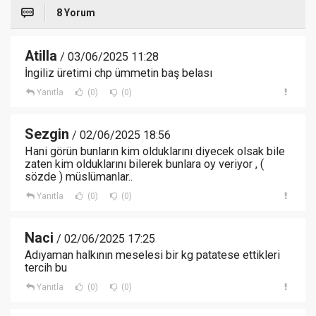
8 Yorum
Atilla
/ 03/06/2025 11:28
İngiliz üretimi chp ümmetin baş belası
Yanıtla
(0)
(0)
Sezgin
/ 02/06/2025 18:56
Hani görün bunların kim olduklarını diyecek olsak bile
zaten kim olduklarını bilerek bunlara oy veriyor , (
sözde ) müslümanlar..
Yanıtla
(0)
(0)
Naci
/ 02/06/2025 17:25
Adıyaman halkının meselesi bir kg patatese ettikleri
tercih bu
Yanıtla
(0)
(0)