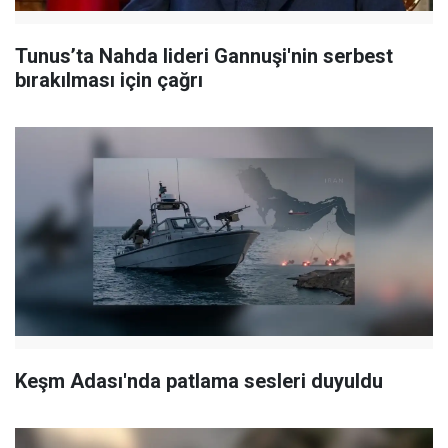
Tunus’ta Nahda lideri Gannuşi'nin serbest
bırakılması için çağrı
Keşm Adası'nda patlama sesleri duyuldu