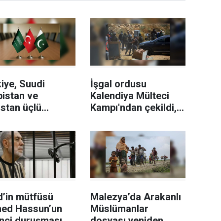
iye, Suudi
İşgal ordusu
istan ve
Kalendiya Mülteci
stan üçlü
Kampı'ndan çekildi,
unma anlaşması
iki günlük baskında
alayacak
51 Filistinli yaralandı
d’in mütfüsü
Malezya’da Arakanlı
ed Hassun’un
Müslümanlar
inci duruşması
dosyası yeniden