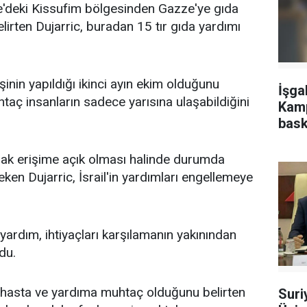
'deki Kissufim bölgesinden Gazze'ye gıda
elirten Dujarric, buradan 15 tır gıda yardımı
işinin yapıldığı ikinci ayın ekim olduğunu
İşga
taç insanların sadece yarısına ulaşabildiğini
Kamp
bask
arak erişime açık olması halinde durumda
ken Dujarric, İsrail'in yardımları engellemeye
 yardım, ihtiyaçları karşılamanın yakınından
du.
, hasta ve yardıma muhtaç olduğunu belirten
Suri