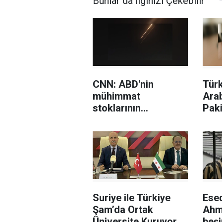
Bunlar da İlginizi Çekebilir
CNN: ABD'nin
Türk
mühimmat
Arab
stoklarının
Paki
tükendiğine dair
sav
sızıntılar İran'ı
imz
cesaretlendirebilir
Suriye ile Türkiye
Ese
Şam’da Ortak
Ahm
Üniversite Kuruyor
beş