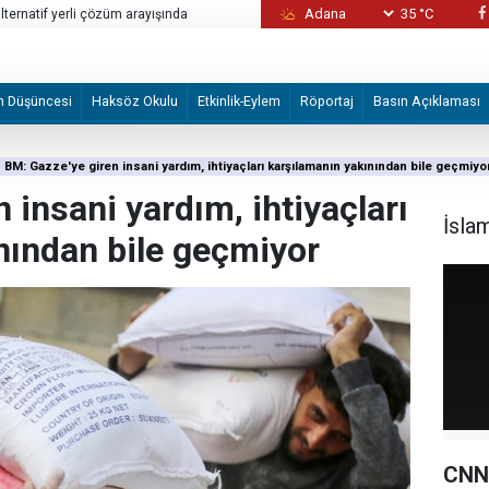
35 °C
alternatif yerli çözüm arayışında
CNN: ABD'nin mühimmat stoklarının tükendiği
cesaretlendirebilir
m Düşüncesi
Haksöz Okulu
Etkinlik-Eylem
Röportaj
Basın Açıklaması
BM: Gazze'ye giren insani yardım, ihtiyaçları karşılamanın yakınından bile geçmiyo
 insani yardım, ihtiyaçları
İsla
nından bile geçmiyor
CNN