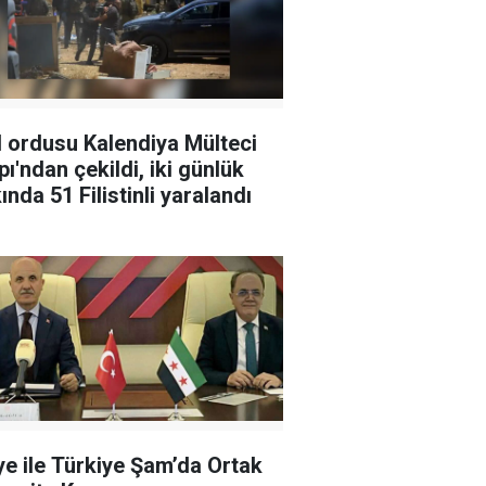
l ordusu Kalendiya Mülteci
ı'ndan çekildi, iki günlük
ında 51 Filistinli yaralandı
ye ile Türkiye Şam’da Ortak