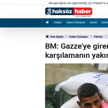
umluluğu nedeniyle Meta'ya 567
Avrupa dijital veri egemenliği için Palantir'e 
Haber
İslam Dünyası
Çeviri
İsla
Ana Sayfa
İslam Dünyası
Filistin
BM: Gazze'ye giren
karşılamanın yakı