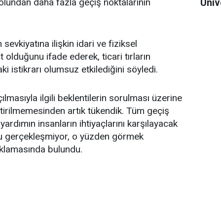
Üniv
yolundan daha fazla geçiş noktalarının
sevkiyatına ilişkin idari ve fiziksel
t olduğunu ifade ederek, ticari tırların
i istikrarı olumsuz etkilediğini söyledi.
lmasıyla ilgili beklentilerin sorulması üzerine
getirilmemesinden artık tükendik. Tüm geçiş
yardımın insanların ihtiyaçlarını karşılayacak
Bu gerçekleşmiyor, o yüzden görmek
açıklamasında bulundu.