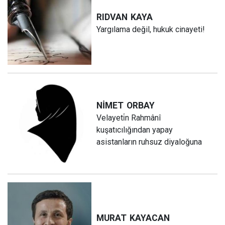
RIDVAN
KAYA
Yargılama değil, hukuk cinayeti!
NİMET
ORBAY
Velayeti̇n Rahmânî
kuşatıcılığından yapay
asistanların ruhsuz diyaloğuna
MURAT
KAYACAN