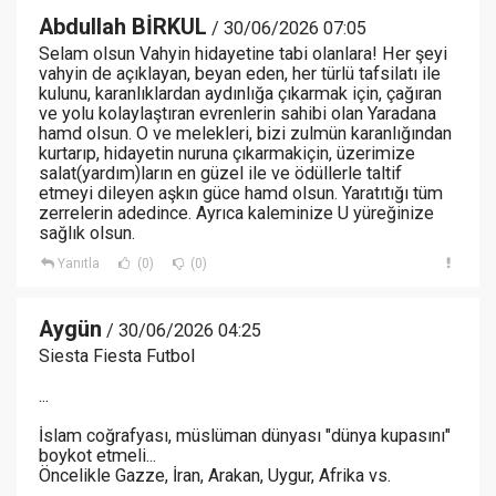
Abdullah BİRKUL
/ 30/06/2026 07:05
Selam olsun Vahyin hidayetine tabi olanlara! Her şeyi
vahyin de açıklayan, beyan eden, her türlü tafsilatı ile
kulunu, karanlıklardan aydınlığa çıkarmak için, çağıran
ve yolu kolaylaştıran evrenlerin sahibi olan Yaradana
hamd olsun. O ve melekleri, bizi zulmün karanlığından
kurtarıp, hidayetin nuruna çıkarmakiçin, üzerimize
salat(yardım)ların en güzel ile ve ödüllerle taltif
etmeyi dileyen aşkın güce hamd olsun. Yaratıtığı tüm
zerrelerin adedince. Ayrıca kaleminize U yüreğinize
sağlık olsun.
Yanıtla
(0)
(0)
Aygün
/ 30/06/2026 04:25
Siesta Fiesta Futbol
...
İslam coğrafyası, müslüman dünyası "dünya kupasını"
boykot etmeli...
Öncelikle Gazze, İran, Arakan, Uygur, Afrika vs.