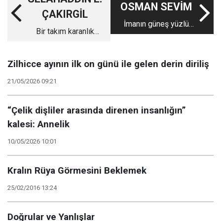
OSMAN SEVİM
ÇAKIRGİL
İmanın güneş yüzlü
Bir takım karanlık
çocuğu: Aliya
''akçeli işler'' ve
İzzetbegoviç ve
siyaseti entrika
“Hapishane notları”
Zilhicce ayının ilk on günü ile gelen derin diriliş
sanmak...
21/05/2026 09:21
“Çelik dişliler arasında direnen insanlığın”
kalesi: Annelik
10/05/2026 10:01
Kralın Rüya Görmesini Beklemek
25/02/2016 13:24
Doğrular ve Yanlışlar