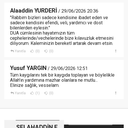
Alaaddin YURDERİ
/ 29/06/2026 20:36
"Rabbim bizleri sadece kendisine ibadet eden ve
sadece kendisini efendi, veli, yardımcı ve dost
bilenlerden eylesin."
DUA cümlesinin hayatımızın tüm
cephelerinde/vechelerinde bize kılavuzluk etmesini
diliyorum. Kaleminizin bereketl artarak devam etsin.
Yanıtla
(0)
(0)
Yusuf YARGIN
/ 29/06/2026 12:51
Tüm kaygılarını tek bir kaygıda toplayan ve böylelikle
Allah'ın yardımına mazhar olanlara ne mutlu...
Elinize sağlık, vesselam.
Yanıtla
(1)
(0)
SELAHADDİN E.