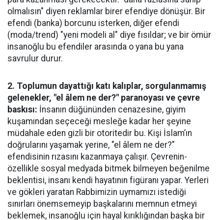
olmalısın" diyen reklamlar birer efendiye dönüşür. Bir
efendi (banka) borcunu isterken, diğer efendi
(moda/trend) "yeni modeli al" diye fısıldar; ve bir ömür
insanoğlu bu efendiler arasında o yana bu yana
savrulur durur.
2. Toplumun dayattığı katı kalıplar, sorgulanmamış
gelenekler,
"el âlem ne der?" paranoyası ve çevre
baskısı:
İnsanın düğününden cenazesine, giyim
kuşamından seçeceği mesleğe kadar her şeyine
müdahale eden gizli bir otoritedir bu. Kişi İslam’ın
doğrularını yaşamak yerine, "el âlem ne der?"
efendisinin rızasını kazanmaya çalışır. Çevrenin-
özellikle sosyal medyada bitmek bilmeyen beğenilme
beklentisi, insanı kendi hayatının figüranı yapar. Yerleri
ve gökleri yaratan Rabbimizin uymamızı istediği
sınırları önemsemeyip başkalarını memnun etmeyi
beklemek, insanoğlu için hayal kırıklığından başka bir