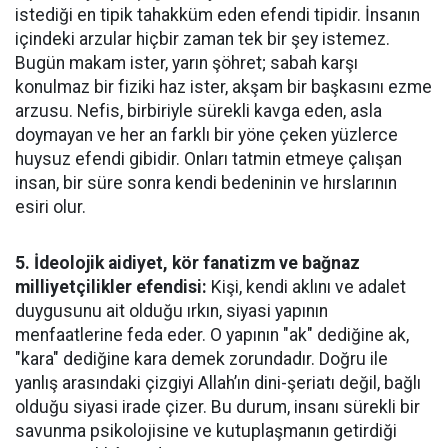
istediği en tipik tahakküm eden efendi tipidir. İnsanın
içindeki arzular hiçbir zaman tek bir şey istemez.
Bugün makam ister, yarın şöhret; sabah karşı
konulmaz bir fiziki haz ister, akşam bir başkasını ezme
arzusu. Nefis, birbiriyle sürekli kavga eden, asla
doymayan ve her an farklı bir yöne çeken yüzlerce
huysuz efendi gibidir. Onları tatmin etmeye çalışan
insan, bir süre sonra kendi bedeninin ve hırslarının
esiri olur.
5. İdeolojik aidiyet, kör fanatizm ve bağnaz
milliyetçilikler efendisi:
Kişi, kendi aklını ve adalet
duygusunu ait olduğu ırkın, siyasi yapının
menfaatlerine feda eder. O yapının "ak" dediğine ak,
"kara" dediğine kara demek zorundadır. Doğru ile
yanlış arasındaki çizgiyi Allah’ın dini-şeriatı değil, bağlı
olduğu siyasi irade çizer. Bu durum, insanı sürekli bir
savunma psikolojisine ve kutuplaşmanın getirdiği