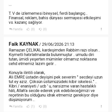
....
T. V de izlememesi bireysel, ferdi başlangıç...
Finansal, reklam, bahis dünyası sermayesi etkileşimi
vs. kazanç sağlıyor.
Yanıtla
(0)
(0)
Faik KAYNAK
/ 29/06/2026 21:13
Ramazan ÇELİKAL kardeşimden Rabbim razı olsun ..
Kıymetli hatırlatmalarda bulunmuştur .. umudu diri
tutan, ümidi yeşerten müminler olmamız noktasına
cehd etmemiz lazım gelir ..
Konuyla ilintili olarak,
Ali EMRE üstadın deyişini pek severim " secdeyi uzun
tut ey aziz.. Çöksün üstümüzüdeki kibir iskelesi.." ..
Kibri / enaniyeti / ucb ' u, narsizme varan hastalıklı
hâli, Allah'a secde ederek yok edebileceğimizi ve
reçetinin bu olduğunu idrak etmemiz gerekiyor diye
düşünüyorum ..
Yanıtla
(1)
(0)