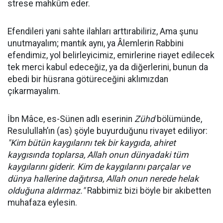
strese mahkûm eder.
Efendileri yani sahte ilahları arttırabiliriz, Ama şunu
unutmayalım; mantık aynı, ya Âlemlerin Rabbini
efendimiz, yol belirleyicimiz, emirlerine riayet edilecek
tek merci kabul edeceğiz, ya da diğerlerini, bunun da
ebedi bir hüsrana götüreceğini aklımızdan
çıkarmayalım.
İbn Mâce, es-Sünen adlı eserinin
Zühd
bölümünde,
Resulullah’ın (as) şöyle buyurduğunu rivayet ediliyor:
"Kim bütün kaygılarını tek bir kaygıda, ahiret
kaygısında toplarsa, Allah onun dünyadaki tüm
kaygılarını giderir. Kim de kaygılarını parçalar ve
dünya hallerine dağıtırsa, Allah onun nerede helak
olduğuna aldırmaz."
Rabbimiz bizi böyle bir akıbetten
muhafaza eylesin.