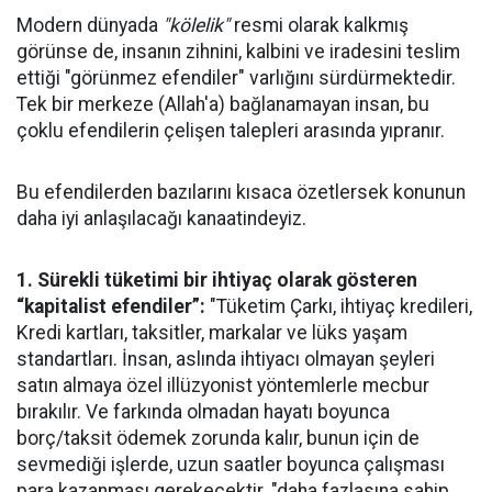
Modern dünyada
"kölelik"
resmi olarak kalkmış
görünse de, insanın zihnini, kalbini ve iradesini teslim
ettiği "görünmez efendiler" varlığını sürdürmektedir.
Tek bir merkeze (Allah'a) bağlanamayan insan, bu
çoklu efendilerin çelişen talepleri arasında yıpranır.
Bu efendilerden bazılarını kısaca özetlersek konunun
daha iyi anlaşılacağı kanaatindeyiz.
1. Sürekli tüketimi bir ihtiyaç olarak gösteren
“kapitalist efendiler”:
"Tüketim Çarkı, ihtiyaç kredileri,
Kredi kartları, taksitler, markalar ve lüks yaşam
standartları. İnsan, aslında ihtiyacı olmayan şeyleri
satın almaya özel illüzyonist yöntemlerle mecbur
bırakılır. Ve farkında olmadan hayatı boyunca
borç/taksit ödemek zorunda kalır, bunun için de
sevmediği işlerde, uzun saatler boyunca çalışması
para kazanması gerekecektir. "daha fazlasına sahip