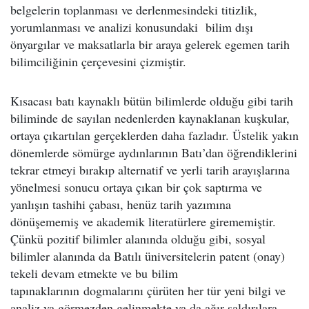
belgelerin toplanması ve derlenmesindeki titizlik,
yorumlanması ve analizi konusundaki bilim dışı
önyargılar ve maksatlarla bir araya gelerek egemen tarih
bilimciliğinin çerçevesini çizmiştir.
Kısacası batı kaynaklı bütün bilimlerde olduğu gibi tarih
biliminde de sayılan nedenlerden kaynaklanan kuşkular,
ortaya çıkartılan gerçeklerden daha fazladır. Üstelik yakın
dönemlerde sömürge aydınlarının Batı’dan öğrendiklerini
tekrar etmeyi bırakıp alternatif ve yerli tarih arayışlarına
yönelmesi sonucu ortaya çıkan bir çok saptırma ve
yanlışın tashihi çabası, henüz tarih yazımına
dönüşememiş ve akademik literatürlere girememiştir.
Çünkü pozitif bilimler alanında olduğu gibi, sosyal
bilimler alanında da Batılı üniversitelerin patent (onay)
tekeli devam etmekte ve bu bilim
tapınaklarının dogmalarını çürüten her tür yeni bilgi ve
analiz ya görmezden gelinmekte ya da ağır saldırılara