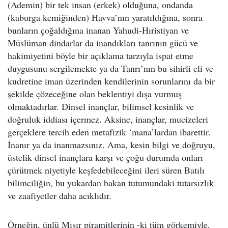
(Ademin) bir tek insan (erkek) olduğuna, ondanda
(kaburga kemiğinden) Havva’nın yaratıldığına, sonra
bunların çoğaldığına inanan Yahudi-Hıristiyan ve
Müslüman dindarlar da inandıkları tanrının gücü ve
hakimiyetini böyle bir açıklama tarzıyla ispat etme
duygusunu sergilemekte ya da Tanrı’nın bu sihirli eli ve
kudretine iman üzerinden kendilerinin sorunlarını da bir
şekilde çözeceğine olan beklentiyi dışa vurmuş
olmaktadırlar. Dinsel inançlar, bilimsel kesinlik ve
doğruluk iddiası içermez. Aksine, inançlar, mucizeleri
gerçeklere tercih eden metafizik ‘mana’lardan ibarettir.
İnanır ya da inanmazsınız. Ama, kesin bilgi ve doğruyu,
üstelik dinsel inançlara karşı ve çoğu durumda onları
çürütmek niyetiyle keşfedebileceğini ileri süren Batılı
bilimciliğin, bu yukardan bakan tutumundaki tutarsızlık
ve zaafiyetler daha acıklıdır.
Örneğin, ünlü Mısır piramitlerinin -ki tüm görkemiyle,