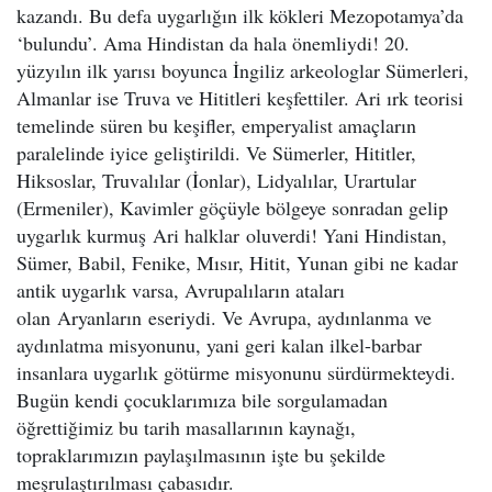
kazandı. Bu defa uygarlığın ilk kökleri Mezopotamya’da
‘bulundu’. Ama Hindistan da hala önemliydi! 20.
yüzyılın ilk yarısı boyunca İngiliz arkeologlar Sümerleri,
Almanlar ise Truva ve Hititleri keşfettiler. Ari ırk teorisi
temelinde süren bu keşifler, emperyalist amaçların
paralelinde iyice geliştirildi. Ve Sümerler, Hititler,
Hiksoslar, Truvalılar (İonlar), Lidyalılar, Urartular
(Ermeniler), Kavimler göçüyle bölgeye sonradan gelip
uygarlık kurmuş Ari halklar oluverdi! Yani Hindistan,
Sümer, Babil, Fenike, Mısır, Hitit, Yunan gibi ne kadar
antik uygarlık varsa, Avrupalıların ataları
olan Aryanların eseriydi. Ve Avrupa, aydınlanma ve
aydınlatma misyonunu, yani geri kalan ilkel-barbar
insanlara uygarlık götürme misyonunu sürdürmekteydi.
Bugün kendi çocuklarımıza bile sorgulamadan
öğrettiğimiz bu tarih masallarının kaynağı,
topraklarımızın paylaşılmasının işte bu şekilde
meşrulaştırılması çabasıdır.