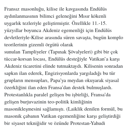
Fransız masonluğu, kilise ile kavgasında Endülüs
aydınlanmasının bilimci geleneğini Mısır kökenli
uygarlık tezleriyle geliştirmiştir. Özellikle 11.-15.
yüzyıllar boyunca Akdeniz egemenliği için Endülüs
devletleriyle-Kilise arasında süren savaşta, bugün komplo
teorilerinin gizemli örgütü olarak
sunulan Tampliyeler (Tapınak Şövalyeleri) gibi bir çok
tüccar-korsan locası, Endülüs desteğiyle Vatikan’a karşı
Akdeniz ticaretini elinde tutmaktaydı. Kilisenin sonradan
sapkın ilan ederek, Engizisyonlarda yargıladığı bu tür
grupların mensupları, Papa’ya meydan okuyarak siyasal
özerkliğini ilan eden Fransa’dan destek bulmuşlardı.
Protestanlıkla paralel gelişen bu işbirliği, Fransa’da
gelişen burjuvazinin teo-politik kimliğinin
masonikleşmesini sağlamıştı. (Laiklik denilen formül, bu
masonik çabanın Vatikan egemenliğine karşı geliştirdiği
bir siyaset tekniğidir ve özünde Protestan-Yahudi