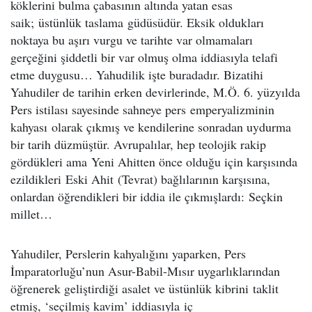
köklerini bulma çabasının altında yatan esas
saik; üstünlük taslama güdüsüdür. Eksik oldukları
noktaya bu aşırı vurgu ve tarihte var olmamaları
gerçeğini şiddetli bir var olmuş olma iddiasıyla telafi
etme duygusu… Yahudilik işte buradadır. Bizatihi
Yahudiler de tarihin erken devirlerinde, M.Ö. 6. yüzyılda
Pers istilası sayesinde sahneye pers emperyalizminin
kahyası olarak çıkmış ve kendilerine sonradan uydurma
bir tarih düzmüştür. Avrupalılar, hep teolojik rakip
gördükleri ama Yeni Ahitten önce olduğu için karşısında
ezildikleri Eski Ahit (Tevrat) bağlılarının karşısına,
onlardan öğrendikleri bir iddia ile çıkmışlardı: Seçkin
millet…
Yahudiler, Perslerin kahyalığını yaparken, Pers
İmparatorluğu’nun Asur-Babil-Mısır uygarlıklarından
öğrenerek geliştirdiği asalet ve üstünlük kibrini taklit
etmiş, ‘seçilmiş kavim’ iddiasıyla iç