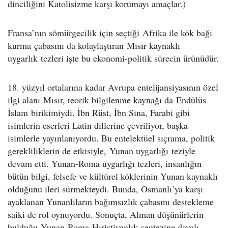
dinciliğini Katolisizme karşı korumayı amaçlar.)
Fransa’nın sömürgecilik için seçtiği Afrika ile kök bağı
kurma çabasını da kolaylaştıran Mısır kaynaklı
uygarlık tezleri işte bu ekonomi-politik sürecin ürünüdür.
18. yüzyıl ortalarına kadar Avrupa entelijansiyasının özel
ilgi alanı Mısır, teorik bilgilenme kaynağı da Endülüs
İslam birikimiydi. İbn Rüst, İbn Sina, Farabi gibi
isimlerin eserleri Latin dillerine çevriliyor, başka
isimlerle yayınlanıyordu. Bu entelektüel sıçrama, politik
gerekliliklerin de etkisiyle, Yunan uygarlığı teziyle
devam etti. Yunan-Roma uygarlığı tezleri, insanlığın
bütün bilgi, felsefe ve kültürel köklerinin Yunan kaynaklı
olduğunu ileri sürmekteydi. Bunda, Osmanlı’ya karşı
ayaklanan Yunanlıların bağımsızlık çabasını destekleme
saiki de rol oynuyordu. Sonuçta, Alman düşünürlerin
bulduğu Yunan-Roma-Hıristiyanlık sentezine dayalı