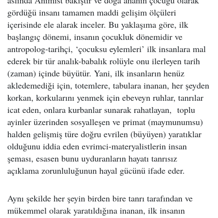
aslında Animist bakıştır ve doğa ananın çocuğu olarak
gördüğü insanı tamamen maddi gelişim ölçüleri
içerisinde ele alarak inceler. Bu yaklaşıma göre, ilk
başlangıç dönemi, insanın çocukluk dönemidir ve
antropolog-tarihçi, ‘çocuksu eylemleri’ ilk insanlara mal
ederek bir tür analık-babalık rolüyle onu ilerleyen tarih
(zaman) içinde büyütür. Yani, ilk insanların henüz
akledemediği için, totemlere, tabulara inanan, her şeyden
korkan, korkularını yenmek için ebeveyn ruhlar, tanrılar
icat eden, onlara kurbanlar sunarak rahatlayan, toplu
ayinler üzerinden sosyalleşen ve primat (maymunumsu)
halden gelişmiş türe doğru evrilen (büyüyen) yaratıklar
olduğunu iddia eden evrimci-materyalistlerin insan
şeması, esasen bunu uyduranların hayatı tanrısız
açıklama zorunluluğunun hayal gücünü ifade eder.
Aynı şekilde her şeyin birden bire tanrı tarafından ve
mükemmel olarak yaratıldığına inanan, ilk insanın