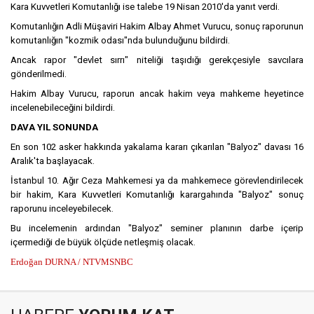
Kara Kuvvetleri Komutanlığı ise talebe 19 Nisan 2010'da yanıt verdi.
Komutanlığın Adli Müşaviri Hakim Albay Ahmet Vurucu, sonuç raporunun
komutanlığın "kozmik odası"nda bulunduğunu bildirdi.
Ancak rapor "devlet sırrı" niteliği taşıdığı gerekçesiyle savcılara
gönderilmedi.
Hakim Albay Vurucu, raporun ancak hakim veya mahkeme heyetince
incelenebileceğini bildirdi.
DAVA YIL SONUNDA
En son 102 asker hakkında yakalama kararı çıkarılan "Balyoz" davası 16
Aralık'ta başlayacak.
İstanbul 10. Ağır Ceza Mahkemesi ya da mahkemece görevlendirilecek
bir hakim, Kara Kuvvetleri Komutanlığı karargahında "Balyoz" sonuç
raporunu inceleyebilecek.
Bu incelemenin ardından "Balyoz" seminer planının darbe içerip
içermediği de büyük ölçüde netleşmiş olacak.
Erdoğan DURNA / NTVMSNBC