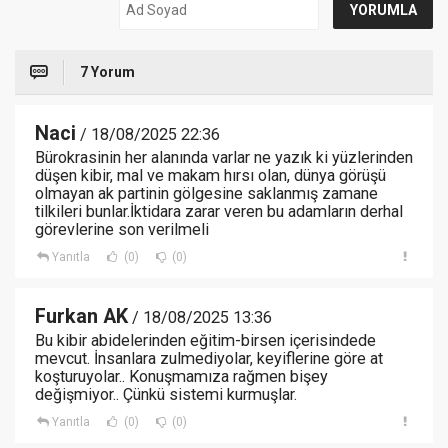
7 Yorum
Naci
/ 18/08/2025 22:36
Bürokrasinin her alanında varlar ne yazık ki yüzlerinden
düşen kibir, mal ve makam hırsı olan, dünya görüşü
olmayan ak partinin gölgesine saklanmış zamane
tilkileri bunlar.İktidara zarar veren bu adamların derhal
görevlerine son verilmeli
Yanıtla
(0)
(0)
Furkan AK
/ 18/08/2025 13:36
Bu kibir abidelerinden eğitim-birsen içerisindede
mevcut. İnsanlara zulmediyolar, keyiflerine göre at
koşturuyolar.. Konuşmamıza rağmen bişey
değişmiyor.. Çünkü sistemi kurmuşlar.
Yanıtla
(0)
(0)