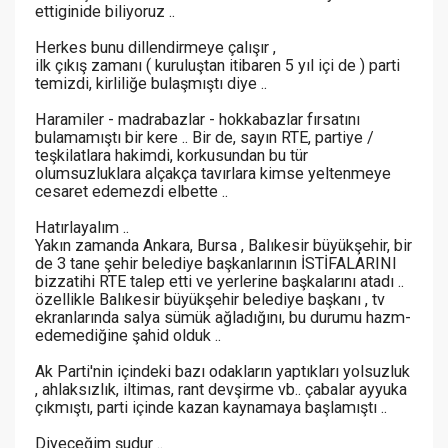
ettiginide biliyoruz ..
Herkes bunu dillendirmeye çalışır ,
ilk çıkış zamanı ( kuruluştan itibaren 5 yıl içi de ) parti
temizdi, kirliliğe bulaşmıştı diye ..
Haramiler - madrabazlar - hokkabazlar fırsatını
bulamamıştı bir kere .. Bir de, sayın RTE, partiye /
teşkilatlara hakimdi, korkusundan bu tür
olumsuzluklara alçakça tavırlara kimse yeltenmeye
cesaret edemezdi elbette ..
Hatırlayalım ..
Yakın zamanda Ankara, Bursa , Balıkesir büyükşehir, bir
de 3 tane şehir belediye başkanlarının İSTİFALARINI
bizzatihi RTE talep etti ve yerlerine başkalarını atadı ..
özellikle Balıkesir büyükşehir belediye başkanı , tv
ekranlarında salya sümük ağladığını, bu durumu hazm-
edemediğine şahid olduk ..
Ak Parti'nin içindeki bazı odakların yaptıkları yolsuzluk
, ahlaksızlık, iltimas, rant devşirme vb.. çabalar ayyuka
çıkmıştı, parti içinde kazan kaynamaya başlamıştı ..
Diyeceğim şudur ..