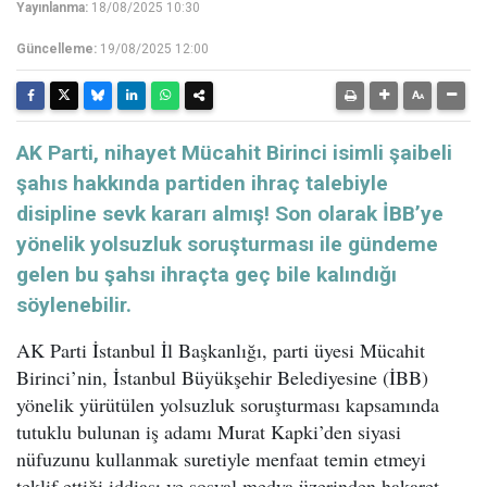
Yayınlanma:
18/08/2025 10:30
Güncelleme:
19/08/2025 12:00
AK Parti, nihayet Mücahit Birinci isimli şaibeli
şahıs hakkında partiden ihraç talebiyle
disipline sevk kararı almış! Son olarak İBB’ye
yönelik yolsuzluk soruşturması ile gündeme
gelen bu şahsı ihraçta geç bile kalındığı
söylenebilir.
AK Parti İstanbul İl Başkanlığı, parti üyesi Mücahit
Birinci’nin, İstanbul Büyükşehir Belediyesine (İBB)
yönelik yürütülen yolsuzluk soruşturması kapsamında
tutuklu bulunan iş adamı Murat Kapki’den siyasi
nüfuzunu kullanmak suretiyle menfaat temin etmeyi
teklif ettiği iddiası ve sosyal medya üzerinden hakaret