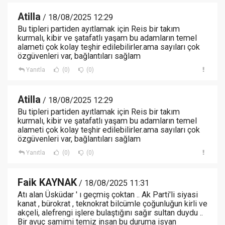
Atilla
/ 18/08/2025 12:29
Bu tipleri partiden ayıtlamak için Reis bir takım
kurmalı, kibir ve şatafatlı yaşam bu adamların temel
alameti çok kolay teşhir edilebilirler.ama sayıları çok
özgüvenleri var, bağlantıları sağlam
Yanıtla
(0)
(0)
Atilla
/ 18/08/2025 12:29
Bu tipleri partiden ayıtlamak için Reis bir takım
kurmalı, kibir ve şatafatlı yaşam bu adamların temel
alameti çok kolay teşhir edilebilirler.ama sayıları çok
özgüvenleri var, bağlantıları sağlam
Yanıtla
(0)
(0)
Faik KAYNAK
/ 18/08/2025 11:31
Atı alan Üsküdar ' ı geçmiş çoktan .. Ak Parti'li siyasi
kanat , bürokrat , teknokrat bilcümle çoğunluğun kirli ve
akçeli, alefrengi işlere bulaştığını sağır sultan duydu ..
Bir avuç samimi temiz insan bu duruma isyan