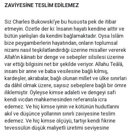
ZAVİYESİNE TESLİM EDİLEMEZ
Siz Charles Bukowski’ye bu hususta pek de itibar
etmeyin. Özetle der ki: İnsanın hayatı kendine aittir ve
bütün yanlışları da kendini bağlamaktadır. Oysa İslâm
bize peygamberlerin hayatından, onların toplumsal
nizamı nasıl teşkilatlandırdığı üzerine misaller vererek
Allah’ın kâinatı bir denge ve sebepler silsilesi üzerine
var ettiği bilgisini net bir şekilde veriyor. Allahu Teâlâ,
insanı bir anne ve baba vesilesine bağlı kılmış,
kardeşler, akrabalar, bağlı olunan millet ve ülke sınırları
da dâhil olmak üzere, sayısız sebeplere bağlı bir ömre
iliklemiştir. Öyleyse kimse adaleti ve dengeyi safi
kendi vicdan mahkemesinden referansla icra
edemez. Ve hiç kimse iyinin ve kötünün hudutlarını
akıl ve düşünce yollarının sınırlı zaviyesine teslim
edemez. Ve hiç kimse ölçüyü, tartıyı kendi fikrine
tevessülün düşük maliyetli üretimi seviyesine