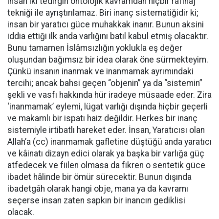
insan iki tedirgin ontolojik kavramdan hiçbir rafinaj
tekniği ile ayrıştırılamaz. Biri inanç sistematiğidir ki;
insan bir yaratıcı güce muhakkak inanır. Bunun aksini
iddia ettiği ilk anda varlığını batıl kabul etmiş olacaktır.
Bunu tamamen İslâmsızlığın yoklukla eş değer
oluşundan bağımsız bir idea olarak öne sürmekteyim.
Çünkü insanın inanmak ve inanmamak ayrımındaki
tercihi; ancak bahsi geçen “objenin” ya da “sistemin”
şekli ve vasfı hakkında hür iradeye müsaade eder. Zira
‘inanmamak’ eylemi, lügat varlığı dışında hiçbir geçerli
ve makamlı bir ispatı haiz değildir. Herkes bir inanç
sistemiyle irtibatlı hareket eder. İnsan, Yaratıcısı olan
Allah’a (cc) inanmamak gafletine düştüğü anda yaratıcı
ve kâinatı dizayn edici olarak ya başka bir varlığa güç
atfedecek ve fiilen olmasa da fikren o sentetik güce
ibadet hâlinde bir ömür sürecektir. Bunun dışında
ibadetgâh olarak hangi obje, mana ya da kavramı
seçerse insan zaten sapkın bir inancın gediklisi
olacak.