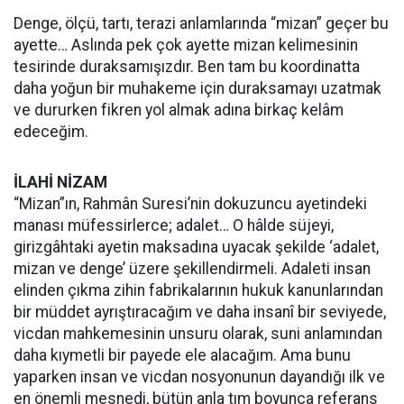
Denge, ölçü, tartı, terazi anlamlarında “mizan” geçer bu
ayette… Aslında pek çok ayette mizan kelimesinin
tesirinde duraksamışızdır. Ben tam bu koordinatta
daha yoğun bir muhakeme için duraksamayı uzatmak
ve dururken fikren yol almak adına birkaç kelâm
edeceğim.
İLAHİ NİZAM
“Mizan”ın, Rahmân Suresi’nin dokuzuncu ayetindeki
manası müfessirlerce; adalet… O hâlde süjeyi,
girizgâhtaki ayetin maksadına uyacak şekilde ‘adalet,
mizan ve denge’ üzere şekillendirmeli. Adaleti insan
elinden çıkma zihin fabrikalarının hukuk kanunlarından
bir müddet ayrıştıracağım ve daha insanî bir seviyede,
vicdan mahkemesinin unsuru olarak, suni anlamından
daha kıymetli bir payede ele alacağım. Ama bunu
yaparken insan ve vicdan nosyonunun dayandığı ilk ve
en önemli mesnedi, bütün anla tım boyunca referans