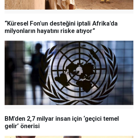
“Küresel Fon'un desteğini iptali Afrika'da
milyonların hayatını riske atıyor”
BM'den 2,7 milyar insan için ‘geçici temel
gelir’ önerisi