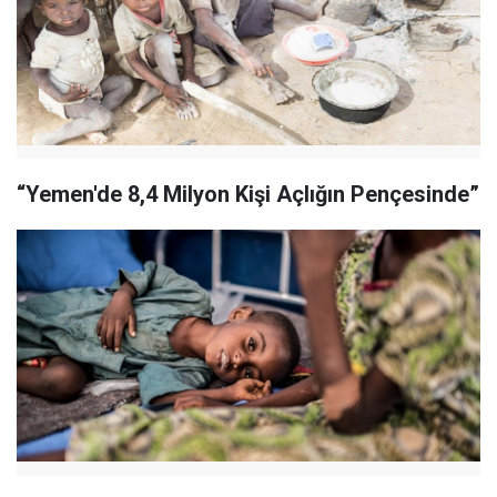
“Yemen'de 8,4 Milyon Kişi Açlığın Pençesinde”