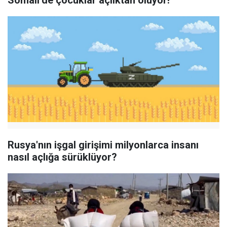
Somali’de çocuklar açlıktan ölüyor!
Rusya'nın işgal girişimi milyonlarca insanı
nasıl açlığa sürüklüyor?