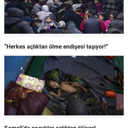
“Herkes açlıktan ölme endişesi taşıyor!”