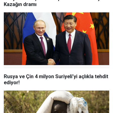
Kazağın dramı
Rusya ve Çin 4 milyon Suriyeli’yi açlıkla tehdit
ediyor!