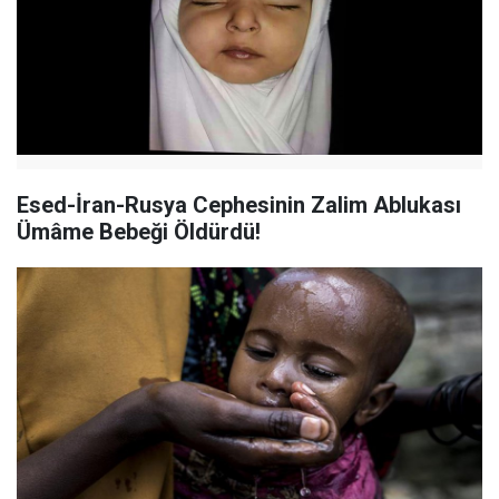
Esed-İran-Rusya Cephesinin Zalim Ablukası
Ümâme Bebeği Öldürdü!