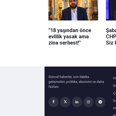
şüph
"18 yaşından önce
Şaba
evlilik yasak ama
CHP
zina serbest!"
Siz 
yedi
Güncel haberler, son dakika
H
gelişmeleri, politika, ekonomi ve daha
İ
fazlası.
Çe
İ
H
Et