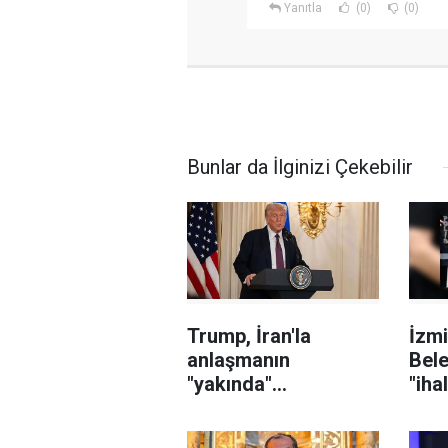
Yanıtla
(0)
(0)
Bunlar da İlginizi Çekebilir
Trump, İran'la
İzmi
anlaşmanın
Bele
"yakında"
"iha
sağlanabileceğini
karı
söyledi
sor