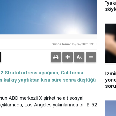
"yak
söyl
Güncelleme:
15/06/2026 23:58
2 Stratofortress uçağının, California
İzmi
yöne
n kalkış yaptıktan kısa süre sonra düştüğü
soru
tutu
ün ABD merkezli X şirketine ait sosyal
çıklamada, Los Angeles yakınlarında bir B-52