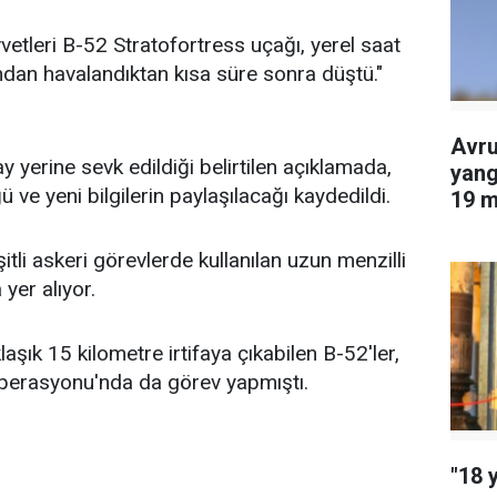
tleri B-52 Stratofortress uçağı, yerel saat
an havalandıktan kısa süre sonra düştü."
Avru
y yerine sevk edildiği belirtilen açıklamada,
yang
ve yeni bilgilerin paylaşılacağı kaydedildi.
19 m
edil
tli askeri görevlerde kullanılan uzun menzilli
yer alıyor.
laşık 15 kilometre irtifaya çıkabilen B-52'ler,
 Operasyonu'nda da görev yapmıştı.
"18 