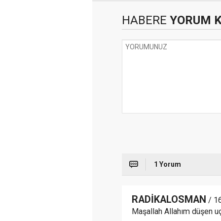
HABERE
YORUM 
1 Yorum
RADİKALOSMAN
/ 1
Maşallah Allahım düşen uça