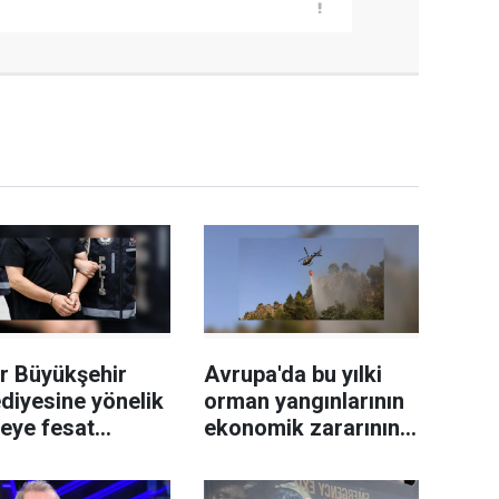
r Büyükşehir
Avrupa'da bu yılki
diyesine yönelik
orman yangınlarının
leye fesat
ekonomik zararının
ştırma"
19 milyar avroyu
uşturmasında 2
geçtiği tahmin