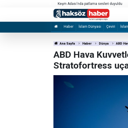
kılması için çağrı
Keşm Adası'nda patlama sesleri duyuldu
Haber
İslam Dünyası
Çeviri
İsla
Ana Sayfa
Haber
Dünya
ABD Hav
ABD Hava Kuvvetle
Stratofortress uç