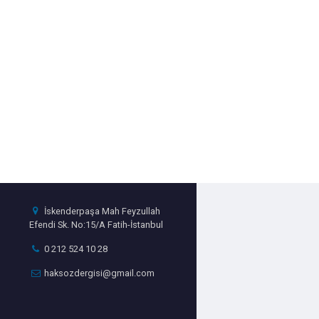
İskenderpaşa Mah Feyzullah
Efendi Sk. No:15/A Fatih-İstanbul
0 212 524 10 28
haksozdergisi@gmail.com