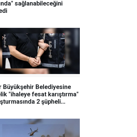
ında" sağlanabileceğini
edi
r Büyükşehir Belediyesine
lik "ihaleye fesat karıştırma"
şturmasında 2 şüpheli
klandı