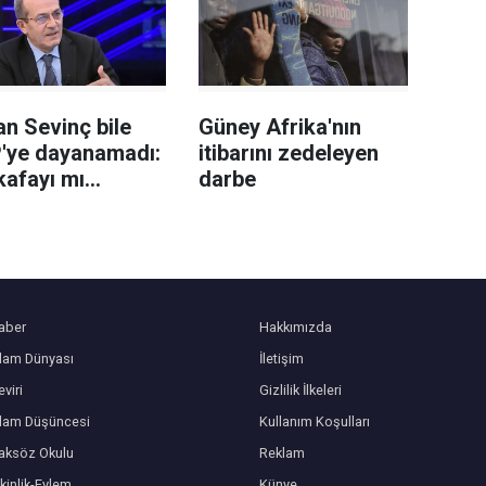
eli tutuklandı
ediliyor
n Sevinç bile
Güney Afrika'nın
'ye dayanamadı:
itibarını zedeleyen
kafayı mı
darbe
niz?
aber
Hakkımızda
slam Dünyası
İletişim
viri
Gizlilik İlkeleri
slam Düşüncesi
Kullanım Koşulları
aksöz Okulu
Reklam
kinlik-Eylem
Künye