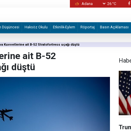
26 °C
İzmir Büyükşehir Belediyesine yönelik "iha
2 şüpheli tutuklandı
m Düşüncesi
Haksöz Okulu
Etkinlik-Eylem
Röportaj
Basın Açıklaması
a Kuvvetlerine ait B-52 Stratofortress uçağı düştü
rine ait B-52
Hab
ağı düştü
Trum