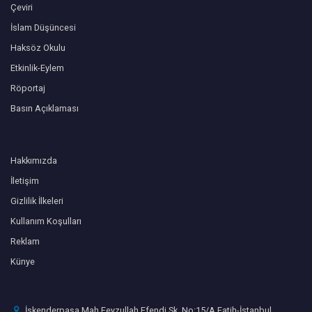
Çeviri
İslam Düşüncesi
Haksöz Okulu
Etkinlik-Eylem
Röportaj
Basın Açıklaması
Hakkımızda
İletişim
Gizlilik İlkeleri
Kullanım Koşulları
Reklam
Künye
İskenderpaşa Mah Feyzullah Efendi Sk. No:15/A Fatih-İstanbul