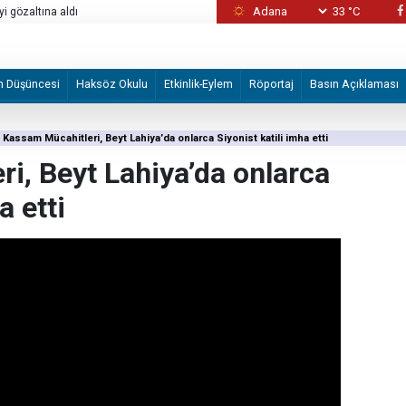
33 °C
yi gözaltına aldı
ABD neden sürekli savaş kaybediyor?
m Düşüncesi
Haksöz Okulu
Etkinlik-Eylem
Röportaj
Basın Açıklaması
Kassam Mücahitleri, Beyt Lahiya’da onlarca Siyonist katili imha etti
i, Beyt Lahiya’da onlarca
a etti