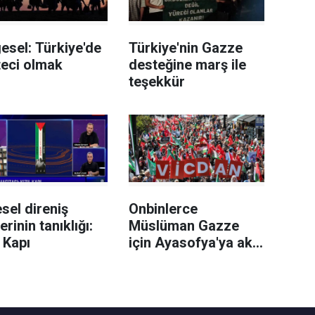
esel: Türkiye'de
Türkiye'nin Gazze
teci olmak
desteğine marş ile
teşekkür
sel direniş
Onbinlerce
erinin tanıklığı:
Müslüman Gazze
l Kapı
için Ayasofya'ya akın
etti