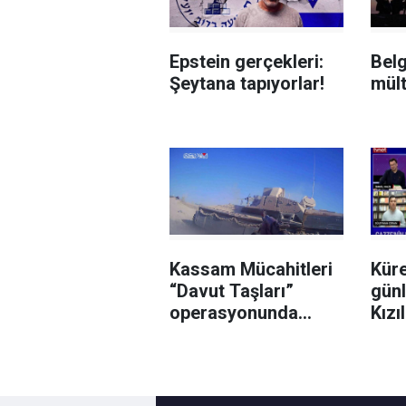
Epstein gerçekleri:
Belg
Şeytana tapıyorlar!
mül
Kassam Mücahitleri
Küre
“Davut Taşları”
günl
operasyonunda
Kızı
işgalci katilleri
vuruyor