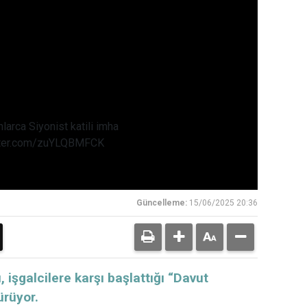
larca Siyonist katili imha
itter.com/zuYLQBMFCK
Güncelleme:
15/06/2025 20:36
işgalcilere karşı başlattığı “Davut
ürüyor.