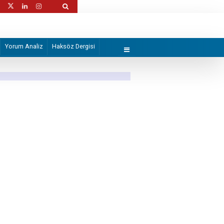
Güney Afrika'nın itibarını zedeleyen darbe
Yorum Analiz
Haksöz Dergisi