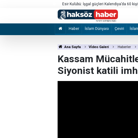
ullandıkları otelde hırsızlık yaptığı
Esir Kulübü: İşgal güçleri Kalendiya’da 60 kişi
Haber
İslam Dünyası
Çeviri
İsla
Ana Sayfa
Vi̇deo Galeri
Haberler
Kassam Mücahitler
Siyonist katili imh