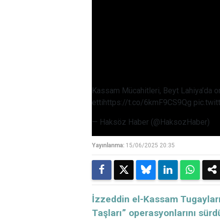
Kassam Mücahitleri, Beyt Lahiya’da on
etti
https://t.co/6kmF9CS9Qg
pic.tw
— Haksöz Haber (@HaksozHaber)
Yayınlanma:
15/06/2025 20:35
İzzeddin el-Kassam Tugayları, 
Taşları” operasyonlarını sürd