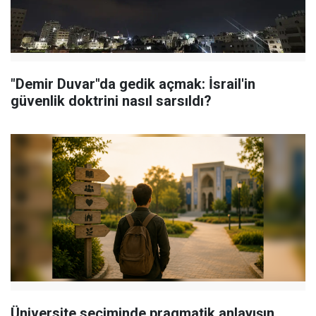
"Demir Duvar"da gedik açmak: İsrail'in
güvenlik doktrini nasıl sarsıldı?
Üniversite seçiminde pragmatik anlayışın