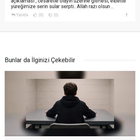
açıklaması , cesaretle olayın üzerine gitmesi, elbette
yüreğimize serin sular serpti.. Allah razı olsun ..
Yanıtla
(0)
(0)
Bunlar da İlginizi Çekebilir