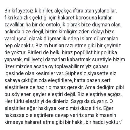
Bir kifayetsiz kibirliler, alçakça iftira atan yalancılar,
fikri kabızlık çektiği için hakaret korosuna katılan
zavallılar, ha bir de ontolojik olarak bize düşman olan,
aslında bize değil, bizim kimliğimizden dolayı bize
varoluşsal olarak düşmanlık eden İslam düşmanları
hep olacaktır. Bizim bunları razı etme gibi bir şeyimiz
de yoktur. Birileri de belki biraz popülist bir politika
yaparak, milliyetçi damarları kabartmak suretiyle bizim
üzerimizden acaba oy toplayabilir miyiz çabası
içesinde olan kesimler var. Şüphesiz siyasette siz
sahaya çıktığınızda eleştirilere, hatta bazen sert
eleştirilere de hazır olmanız gerekir. Ama dediğim gibi
bu söylenen şeyler eleştiri değil. Biz eleştiriye açığız.
Her türlü eleştiriyi de dinleriz. Saygı da duyarız. O
eleştiriler eğer haklıysa kendimizi düzeltiriz. Eğer
haksızsa o eleştirilere cevap veririz ama kimsenin
kimseye hakaret etme gibi bir hakkı, bir haddi yoktur.”