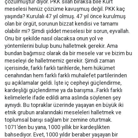
çözülmüştür diyor. PKK silah bıraksa bile Kürt
meselesi henüz çözüme kavuşmuş değil. PKK kaç
yaşında? Kurulalı 47 yıl olmuş. 47 yıl önce kurulmuş
olan bir örgüt, sorunun bizzat kendisi ve tamamı
olabilir mi? Şimdi şiddet meselesi bir sorun, eyvallah.
Onu bir şekilde nasıl olacaksa onun yol ve
yöntemlerini bulup bunu halletmek gerekir. Ama
bundan bağımsız olarak da bir mesele var ve bizim bu
meseleyi de halletmemiz gerekir. Şimdi zaman
içerisinde, farklı farklı tarihlerde, hem hükümet
cenahından hem farklı farklı muhalefet partilerinden
şu açıklamalar geldi. İşte iç cepheyi güçlendirme,
kardeşliği güçlendirme ya da barışma…Farklı farklı
kelimelerle ifade edildi ama aslında söylenen şey
aynıydı. Bu topraklar üzerinde yaşayan en büyük iki
etnik grubun aralarındaki meseleleri halletmek ve
toplumsal barışı sağlam bir zemine oturtmak.
1071’den bu yana, 1000 yıllık bir kardeşlikten
bahsediyor. Evet, 1000 yıldır beraber yaşayan bir