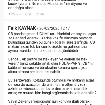
kucaklıyorum. Ne mutlu Müslüman' ım diyene ve
dosdoğru olana.
Yanıtla
(0)
(0)
Faik KAYNAK
/ 20/02/2025 12:47
CB başdanışmanı UÇUM ' un .. Haddini ve boyunu aşan
sözler sarf ederek üzerine vazife olmayan beyanda
bulunduğu günden bu güne kadar ki süre zarfında , CB
makamından tek bir cümle açıklama gelmemesi
ayrıca manidar , bir o kadar da düşündürücü ..
Bence .. Ak partiyi destekleyen ve alenen destek
veren/ bariz şekilde ortak olan HÜDA-PAR 'ı , CB ' nın
kaâle almaması ve bürokratını koruma şemsiyesi
altına alması şeklinde okunabilir ..
Bu zerzevatın, Koltuğunda oturması ve makamı işgal
etmesi de üzücü bir durum .. istifa ettirme yada
azletme müessesesi devre dışı bırakılmasındaki
amaç ve muradı kim hangi argümanlarla izah edebilir ?
Sayın Zekeriya Yapıcıoğlu,' nun konuyla ilgili olarak