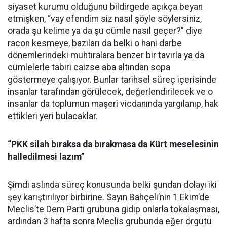
siyaset kurumu olduğunu bildirgede açıkça beyan
etmişken, “vay efendim siz nasıl şöyle söylersiniz,
orada şu kelime ya da şu cümle nasıl geçer?” diye
racon kesmeye, bazıları da belki o hani darbe
dönemlerindeki muhtıralara benzer bir tavırla ya da
cümlelerle tabiri caizse aba altından sopa
göstermeye çalışıyor. Bunlar tarihsel süreç içerisinde
insanlar tarafından görülecek, değerlendirilecek ve o
insanlar da toplumun maşeri vicdanında yargılanıp, hak
ettikleri yeri bulacaklar.
“PKK silah bıraksa da bırakmasa da Kürt meselesinin
halledilmesi lazım”
Şimdi aslında süreç konusunda belki şundan dolayı iki
şey karıştırılıyor birbirine. Sayın Bahçeli’nin 1 Ekim’de
Meclis’te Dem Parti grubuna gidip onlarla tokalaşması,
ardından 3 hafta sonra Meclis grubunda eğer örgütü