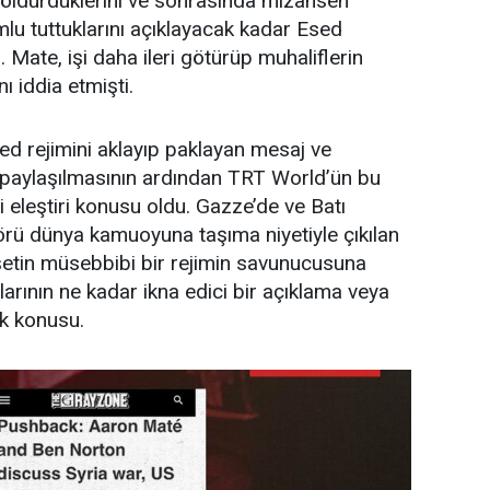
 öldürdüklerini ve sonrasında mizansen
mlu tuttuklarını açıklayacak kadar Esed
Mate, işi daha ileri götürüp muhaliflerin
ı iddia etmişti.
sed rejimini aklayıp paklayan mesaj ve
paylaşılmasının ardından TRT World’ün bu
i eleştiri konusu oldu. Gazze’de ve Batı
örü dünya kamuoyuna taşıma niyetiyle çıkılan
şetin müsebbibi bir rejimin savunucusuna
arının ne kadar ikna edici bir açıklama veya
k konusu.