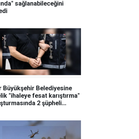
ında" sağlanabileceğini
edi
r Büyükşehir Belediyesine
lik "ihaleye fesat karıştırma"
şturmasında 2 şüpheli
klandı