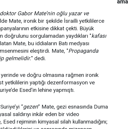
ama 
 doktor Gabor Mate’nin oğlu yazar ve
e Mate, ironik bir şekilde İsrailli yetkililerce
nyalarının etkisine dikkat çekti. Büyük
ın doğrulunu sorgulamadan yaydıkları "
kafası
ırlatan Mate, bu iddiaların Batı medyası
senmesini eleştirdi. Mate, "
Propaganda
ip gelmelidir.
" dedi.
ri yerinde ve doğru olmasına rağmen ironik
st yetkililerin yaptığı dezenformasyon ve
riye’de Esed’in lehine yapmıştı.
uriye’yi “
gezen
” Mate, gezi esnasında Duma
sal saldırıyı inkâr eden bir video
Esed rejiminin kimyasal silah kullanmadığını;