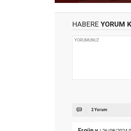
HABERE
YORUM 
2 Yorum
Ergün y
/ 26/08/2024 0