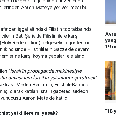
enen bu belgeselin galasında düzenlenen
rollerinden Aaron Mate’ye yer verilmesi bu
.
fından işgal altındaki Filistin topraklarında
Avru
ilerin Batı Şeria'da Filistinlilere karşı
yang
 (Holy Redemption) belgeselinin gösterimi
19 m
 ikincisinde Filistinlilerin Gazze'de devam
edil
lemlerine karşı koyma çabaları ele alındı.
len "
İsrail'in propaganda makinesiyle
tin davası için İsrail'in yalanlarını çürütmek
"
 aktivist Medea Benjamin, Filistinli-Kanadalı
çi olarak katılan İsrailli gazeteci Gideon
savunucusu Aaron Mate de katıldı.
"18 
ist yetkililere mi yasak?