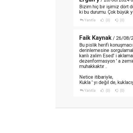
Bizim hiç bir işimiz dört
ki bu durumu. Çok büyük ya
Yanıtla
(0)
(0)
Faik Kaynak
/ 26/08/2
Bu pislik herifi konuşmacı
derinlemesine sorgulamak 
kanlı zalim Esed' i aklama
dezenformasyon ' a zemin
muhakkaktır ..
Netice itibariyle,
Kukla ' yı değil de, kuklac
Yanıtla
(0)
(0)