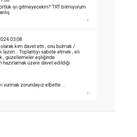
 dörtlük iyi gitmeyecekm? TRT bilmiyorum
nlış.
024 03:08
 olarak kim davet etti , onu bulmak /
lazım .. Toplantıyı sabote etmek , eli
k , güzellemeler eşliğinde
 hazırlamak üzere davet edildiği
ıyı vurmak zorundayız elbette . .