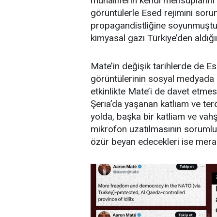
muhaliflerin kendi mensuplarını
görüntülerle Esed rejimini soru
propagandistliğine soyunmuştu. 
kimyasal gazı Türkiye’den aldığın
Mate’in değişik tarihlerde de E
görüntülerinin sosyal medyada 
etkinlikte Mate’i de davet etmes
Şeria’da yaşanan katliam ve ter
yolda, başka bir katliam ve vah
mikrofon uzatılmasının sorumlul
özür beyan edecekleri ise mera