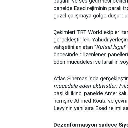
başarılı ve ses getirmesi bekl
panelde Esed rejiminin paralı t
güzel çalışmaya gölge düşürdü
Çekimleri TRT World ekipleri tara
gerçekleştirilen, Yahudi yerleşimc
vahşetini anlatan "
Kutsal İşgal
"
öncesinde düzenlenen panellerin
eden mücadelesi ve İsrail'in söy
Atlas Sineması'nda gerçekleştiri
mücadele eden aktivistler: Filis
başlıklı ikinci panelde Amerikalı
hemşire Ahmed Kouta ve çevrim i
Levy’nin yanı sıra Esed rejimi 
Dezenformasyon sadece Siyon