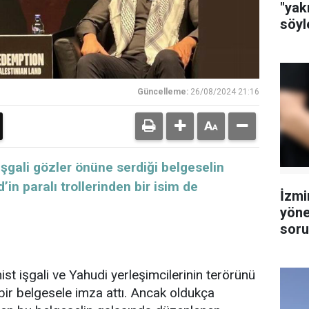
"yak
söyl
Güncelleme:
26/08/2024 21:16
aki işgali gözler önüne serdiği belgeselin
in paralı trollerinden bir isim de
İzmi
yöne
soru
tutu
ist işgali ve Yahudi yerleşimcilerinin terörünü
bir belgesele imza attı. Ancak oldukça