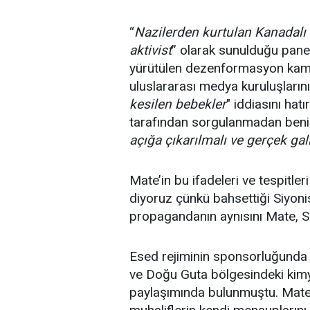
“
Nazilerden kurtulan Kanadalı
aktivist
” olarak sunulduğu paneld
yürütülen dezenformasyon kampa
uluslararası medya kuruluşların
kesilen bebekler
" iddiasını hat
tarafından sorgulanmadan benim
açığa çıkarılmalı ve gerçek gal
Mate’in bu ifadeleri ve tespitle
diyoruz çünkü bahsettiği Siyoni
propagandanın aynısını Mate, Su
Esed rejiminin sponsorluğunda S
ve Doğu Guta bölgesindeki kimya
paylaşımında bulunmuştu. Mate, 