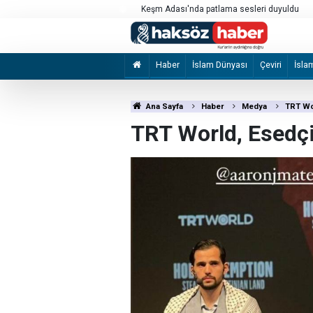
İzmir Büyükşehir Belediyesine yönelik "ihal
2 şüpheli tutuklandı
Haber
İslam Dünyası
Çeviri
İsla
Ana Sayfa
Haber
Medya
TRT Wor
TRT World, Esedçi 