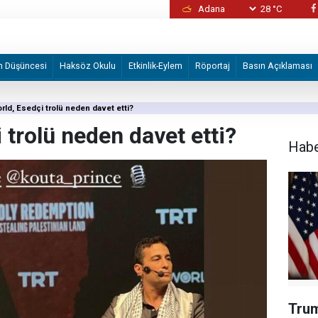
28 °C
eye fesat karıştırma" soruşturmasında
Kaos fırıldakları yine devrede: Şam’da masu
m Düşüncesi
Haksöz Okulu
Etkinlik-Eylem
Röportaj
Basın Açıklaması
ld, Esedçi trolü neden davet etti?
trolü neden davet etti?
Hab
Trum