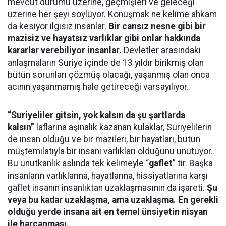
mevcut durumu üzerine, geçmişleri ve geleceği
üzerine her şeyi söylüyor. Konuşmak ne kelime ahkam
da kesiyor ilgisiz insanlar.
Bir cansız nesne gibi bir
mazisiz ve hayatsız varlıklar gibi onlar hakkında
kararlar verebiliyor insanlar.
Devletler arasındaki
anlaşmaların Suriye içinde de 13 yıldır birikmiş olan
bütün sorunları çözmüş olacağı, yaşanmış olan onca
acının yaşanmamış hale getireceği varsayılıyor.
“Suriyeliler gitsin, yok kalsın da şu şartlarda
kalsın”
laflarına aşinalık kazanan kulaklar, Suriyelilerin
de insan olduğu ve bir mazileri, bir hayatları, bütün
müştemilatıyla bir insani varlıkları olduğunu unutuyor.
Bu unutkanlık aslında tek kelimeyle “
gaflet
” tir. Başka
insanların varlıklarına, hayatlarına, hissiyatlarına karşı
gaflet insanın insanlıktan uzaklaşmasının da işareti.
Şu
veya bu kadar uzaklaşma, ama uzaklaşma. En gerekli
olduğu yerde insana ait en temel ünsiyetin nisyan
ile harcanması.