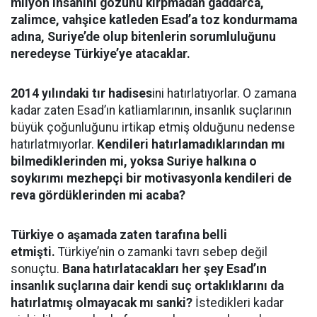
milyon insanını gözünü kırpmadan gaddarca,
zalimce, vahşice katleden Esad’a toz kondurmama
adına, Suriye’de olup bitenlerin sorumluluğunu
neredeyse Türkiye’ye atacaklar.
2014 yılındaki tır hadises
ini hatırlatıyorlar. O zamana
kadar zaten Esad’ın katliamlarının, insanlık suçlarının
büyük çoğunluğunu irtikap etmiş olduğunu nedense
hatırlatmıyorlar.
Kendileri hatırlamadıklarından mı
bilmediklerinden mi, yoksa Suriye halkına o
soykırımı mezhepçi bir motivasyonla kendileri de
reva gördüklerinden mi acaba?
Türkiye o aşamada zaten tarafına belli
etmişti.
Türkiye’nin o zamanki tavrı sebep değil
sonuçtu.
Bana hatırlatacakları her şey Esad’ın
insanlık suçlarına dair kendi suç ortaklıklarını da
hatırlatmış olmayacak mı sanki?
İstedikleri kadar