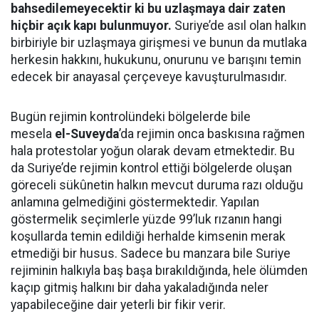
bahsedilemeyecektir ki bu uzlaşmaya dair zaten
hiçbir açık kapı bulunmuyor.
Suriye’de asıl olan halkın
birbiriyle bir uzlaşmaya girişmesi ve bunun da mutlaka
herkesin hakkını, hukukunu, onurunu ve barışını temin
edecek bir anayasal çerçeveye kavuşturulmasıdır.
Bugün rejimin kontrolündeki bölgelerde bile
mesela
el-Suveyda
’da rejimin onca baskısına rağmen
hala protestolar yoğun olarak devam etmektedir. Bu
da Suriye’de rejimin kontrol ettiği bölgelerde oluşan
göreceli sükûnetin halkın mevcut duruma razı olduğu
anlamına gelmediğini göstermektedir. Yapılan
göstermelik seçimlerle yüzde 99’luk rızanın hangi
koşullarda temin edildiği herhalde kimsenin merak
etmediği bir husus. Sadece bu manzara bile Suriye
rejiminin halkıyla baş başa bırakıldığında, hele ölümden
kaçıp gitmiş halkını bir daha yakaladığında neler
yapabileceğine dair yeterli bir fikir verir.