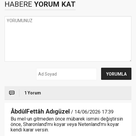
HABERE
YORUM KAT
1 Yorum
ÂbdûlFettâh Adıgüzel
/ 14/06/2026 17:39
Bu mel-un gitmeden önce mübarek ismini değiştirsin
önce, Sharonland’mı koyar veya Netenland’mı koyar
kendi karar versin.