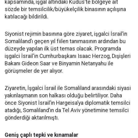
kapsamında, işgal altındaki Kudüs’te bölgeye ait
sözde bir temsilcilik/büyükelçilik binasının açılışına
katılacağı bildirildi.
Siyonist rejimin basınına göre ziyaret, işgalci İsrail’in
Somaliland’ı geçen yıl fiilen tanımasının ardından bu
düzeyde yapılan ilk üst temas olacak. Programda
işgalci İsrail'in Cumhurbaşkanı Isaac Herzog, Dışişleri
Bakanı Gideon Saar ve Binyamin Netanyahu ile
görüşmeler de yer alıyor.
Ziyaretin, İşgalci İsrail ile Somaliland arasındaki siyasi
yakınlaşmanın son halkası olduğu belirtiliyor. Daha
önce Siyonist İsrail’in Hargeisa’ya diplomatik temsilci
atadığı, Somaliland’ın da Tel Aviv yönetimine temsilci
gönderdiği aktarılmıştı.
Geniş çaplı tepki ve kınamalar