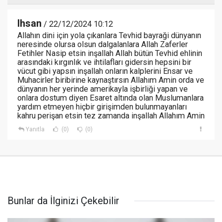
Ihsan
/ 22/12/2024 10:12
Allahın dini için yola çıkanlara Tevhid bayraği dünyanın
neresinde olursa olsun dalgalanlara Allah Zaferler
Fetihler Nasip etsin inşallah Allah bütün Tevhid ehlinin
arasındaki kırgınlık ve ihtilafları gidersin hepsini bir
vücut gibi yapsın inşallah onların kalplerini Ensar ve
Muhacirler biribirine kaynaştırsın Allahım Amin orda ve
dünyanın her yerinde amerikayla işbirliği yapan ve
onlara dostum diyen Esaret altında olan Muslumanlara
yardım etmeyen hiçbir girişimden bulunmayanları
kahru perişan etsin tez zamanda inşallah Allahım Amin
Yanıtla
(0)
(0)
Bunlar da İlginizi Çekebilir