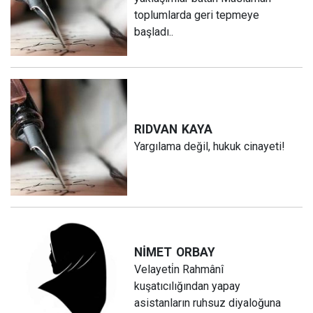
toplumlarda geri tepmeye
başladı..
RIDVAN
KAYA
Yargılama değil, hukuk cinayeti!
NİMET
ORBAY
Velayeti̇n Rahmânî
kuşatıcılığından yapay
asistanların ruhsuz diyaloğuna