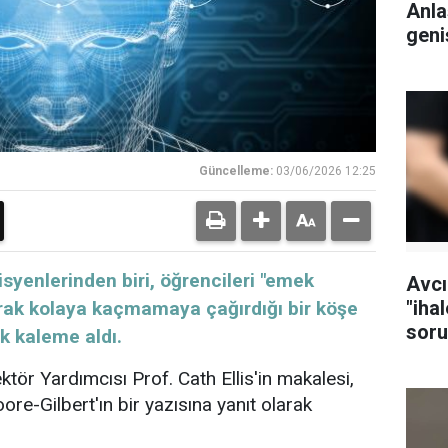
Anla
geni
Güncelleme:
03/06/2026 12:25
yenlerinden biri, öğrencileri "emek
Avcı
"iha
arak kolaya kaçmamaya çağırdığı bir köşe
soru
k kaleme aldı.
tutu
tör Yardımcısı Prof. Cath Ellis'in makalesi,
re-Gilbert'ın bir yazısına yanıt olarak