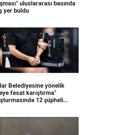
şması" uluslararası basında
ş yer buldu
lar Belediyesine yönelik
leye fesat karıştırma"
şturmasında 12 şüpheli
klandı