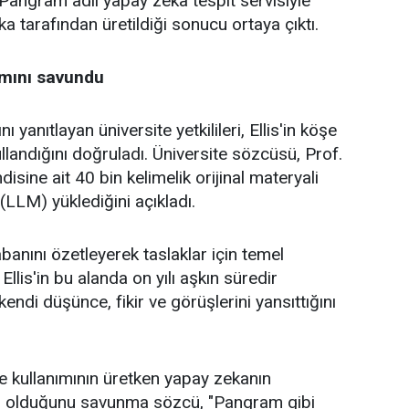
Pangram adlı yapay zeka tespit servisiyle
 tarafından üretildiği sonucu ortaya çıktı.
ımını savundu
 yanıtlayan üniversite yetkilileri, Ellis'in köşe
landığını doğruladı. Üniversite sözcüsü, Prof.
disine ait 40 bin kelimelik orijinal materyali
(LLM) yüklediğini açıkladı.
banını özetleyerek taslaklar için temel
llis'in bu alanda on yılı aşkın süredir
ndi düşünce, fikir ve görüşlerini yansıttığını
de kullanımının üretken yapay zekanın
mı" olduğunu savunma sözcü, "Pangram gibi