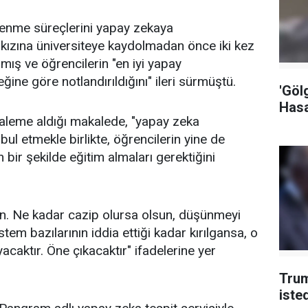
renme süreçlerini yapay zekaya
y kızına üniversiteye kaydolmadan önce iki kez
mış ve öğrencilerin "en iyi
yapay
ne göre notlandırıldığını" ileri sürmüştü.
'Göl
Hasa
 kaleme aldığı makalede, "yapay zeka
l etmekle birlikte, öğrencilerin yine de
n bir şekilde
eğitim
almaları gerektiğini
ın. Ne kadar cazip olursa olsun, düşünmeyi
em bazılarının iddia ettiği kadar kırılgansa, o
caktır. Öne çıkacaktır" ifadelerine yer
Trum
iste