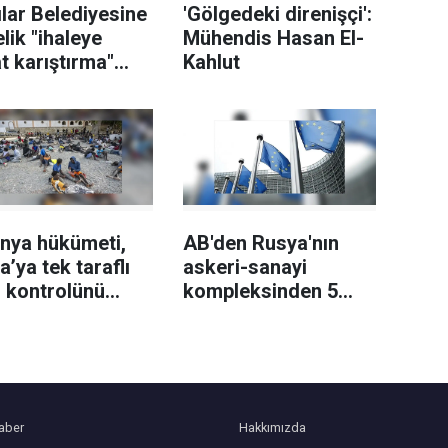
lar Belediyesine
'Gölgedeki direnişçi':
lik "ihaleye
Mühendis Hasan El-
t karıştırma"
Kahlut
uşturmasında 12
eli tutuklandı
anya hükümeti,
AB'den Rusya'nın
ya’ya tek taraflı
askeri-sanayi
r kontrolünü
kompleksinden 5
ırması uyarısı
kişiye yeni yaptırım
ı
aber
Hakkımızda