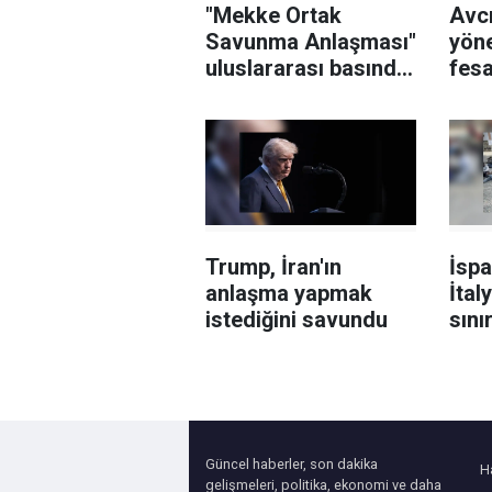
"Mekke Ortak
Avcı
Savunma Anlaşması"
yöne
uluslararası basında
fesa
geniş yer buldu
sor
şüph
Trump, İran'ın
İsp
anlaşma yapmak
İtal
istediğini savundu
sını
kald
yapt
Güncel haberler, son dakika
H
gelişmeleri, politika, ekonomi ve daha