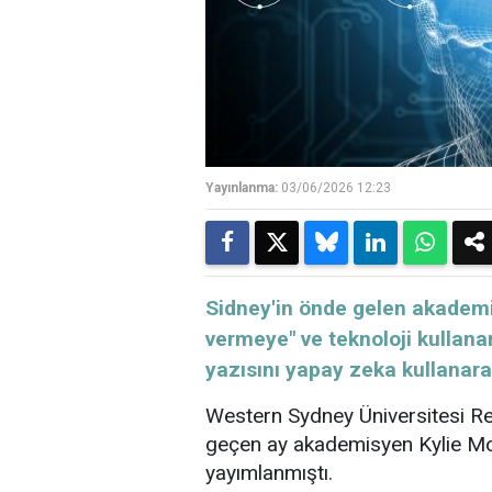
Yayınlanma:
03/06/2026 12:23
Sidney'in önde gelen akademis
vermeye" ve teknoloji kullan
yazısını yapay zeka kullanara
Western Sydney Üniversitesi Rek
geçen ay
akademisyen
Kylie Moo
yayımlanmıştı.