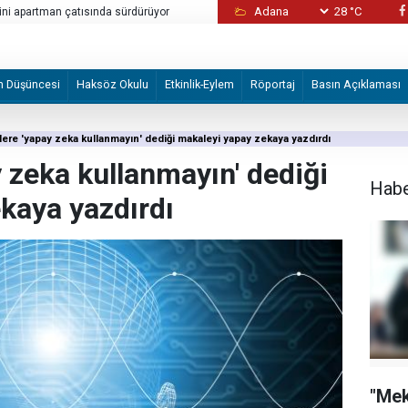
28 °C
ni apartman çatısında sürdürüyor
Fransa’dan iade edilen tarihi eserler Şam K
m Düşüncesi
Haksöz Okulu
Etkinlik-Eylem
Röportaj
Basın Açıklaması
lere 'yapay zeka kullanmayın' dediği makaleyi yapay zekaya yazdırdı
 zeka kullanmayın' dediği
Hab
kaya yazdırdı
"Me