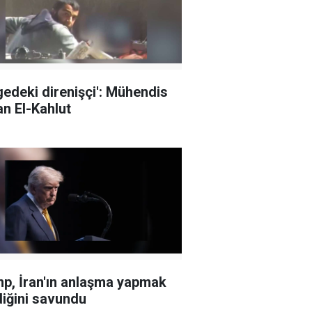
gedeki direnişçi': Mühendis
n El-Kahlut
p, İran'ın anlaşma yapmak
diğini savundu