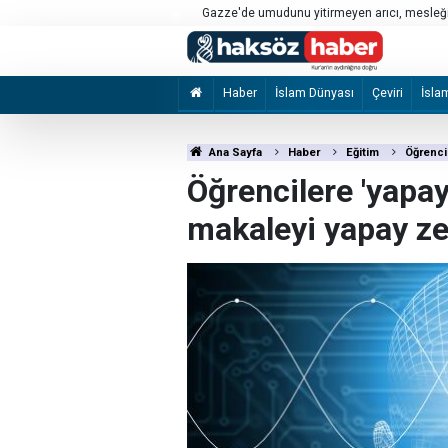
daha bundan başka işler yapanları
Gazze'de umudunu yitirmeyen arıcı, mesleği
Haber
İslam Dünyası
Çeviri
İsla
Ana Sayfa
Haber
Eğitim
Öğrenci
Öğrencilere 'yapay
makaleyi yapay ze