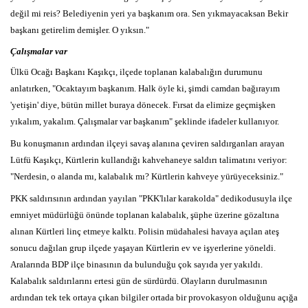
değil mi reis? Belediyenin yeri ya başkanım ora. Sen yıkmayacaksan Bekir
başkanı getirelim demişler. O yıksın."
Çalışmalar var
Ülkü Ocağı Başkanı Kaşıkçı, ilçede toplanan kalabalığın durumunu
anlatırken, "Ocaktayım başkanım. Halk öyle ki, şimdi camdan bağırayım
'yetişin' diye, bütün millet buraya dönecek. Fırsat da elimize geçmişken
yıkalım, yakalım. Çalışmalar var başkanım" şeklinde ifadeler kullanıyor.
Bu konuşmanın ardından ilçeyi savaş alanına çeviren saldırganları arayan
Lütfü Kaşıkçı, Kürtlerin kullandığı kahvehaneye saldırı talimatını veriyor:
"Nerdesin, o alanda mı, kalabalık mı? Kürtlerin kahveye yürüyeceksiniz."
PKK saldırısının ardından yayılan "PKK'lılar karakolda" dedikodusuyla ilçe
emniyet müdürlüğü önünde toplanan kalabalık, şüphe üzerine gözaltına
alınan Kürtleri linç etmeye kalktı. Polisin müdahalesi havaya açılan ateş
sonucu dağılan grup ilçede yaşayan Kürtlerin ev ve işyerlerine yöneldi.
Aralarında BDP ilçe binasının da bulunduğu çok sayıda yer yakıldı.
Kalabalık saldırılarını ertesi gün de sürdürdü. Olayların durulmasının
ardından tek tek ortaya çıkan bilgiler ortada bir provokasyon olduğunu açığa