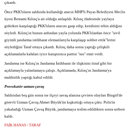
çıkardı.
Önce PKK'lıların saldırıda kullandığı aracın MHP'li Payas Belediyesi Meclis
üyesi Bestami Kılınç'a ait olduğu anlaşıldı. Kılınç ifadesinde yaylaya
giderken karşılaştığı PKK'lıların aracını gasp edip, kendisini rehin aldığını
söyledi. Kılınç'ın bunun ardından yayla yolunda PKK'lılardan önce "sivil
giyimli jandarma istihbarat elemanlarıyla karşılaşıp sohbet ettik"lerini
söylediğini Taraf ortaya çıkardı. Kılınç daha sonra yaptığı çelişkili
açıklamalarla kafaları iyice karıştırınca partisi "sus" emri verdi.
Jandarma ise Kılınç'ın Jandarma İstihbarat ile ilişkisini itiraf gibi bir
açıklamayla yalanlamaya çalıştı. Açıklamada, Kılınç'ın Jandarma'ya
muhbirlik yaptığı kabul edildi.
Provokatör uzman çavuş
Saldırıdan beş gün sonra ise ilçeyi savaş alanına çeviren olayları Bingöl'de
görevli Uzman Çavuş Ahmet Büyük'ün kışkırttığı ortaya çıktı. Polis'in
yakaladığı Uzman Çavuş Büyük, jandarmaya teslim edildikten sonra serbest
kaldı.
FAİK HANAS / TARAF