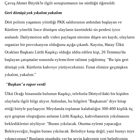
Çavuş Ahmet Büyük'le ilgili soruşturmanın ise sürdüğü öğrenildi.
Geri dönüşü yok yıkalım yakalım
Dört polisin yaşamını yitirdiği PKK saldırısının ardından başlayan ve
Kürtlere yönelik lince dönüşen olayların üzerindeki sis perdesi iyice
aralandı. Dailymotion adlı video paylaşım sitesine düşen ses kaydı, olayların
organize bir provokasyon olduğunu açığa çıkardı. Kayıtta, Hatay Ülkü
Ocakları Başkanı Lütfü Kaşıkçı olduğu iddia edilen kişi, 26 Temmuz'da
başlayan çatışmalar sırasında eylemcilere talimat yağdırmış: "Bu işin geri
dönüşü yok. Kürtlerin kahveye yürüyeceksiniz. Fırsat elimize geçmişken
yıkalım, yakalım."
"Başkan"a rapor verdi
Ülkü Ocağı binasında bulunun Kaşıkçı, telefonla Dörtyol'daki bir kişiden
olaylarla ilgili bilgi alıyor. Ardından, bu bilgileri "Başkanım" diye hitap
ettiği biriyle paylaşıyor. Meydanda toplanan kalabalığın 300-400 kişilik üç
ayrı gruptan oluştuğunu anlatan Lütfü Kaşıkçı, kahvehanenin yıkılmasını
beklediklerini söylüyor: "Burası yıkılacak. Oturma eylemi yapacağız.
Bekleyeceğiz, bugün burası yıkılacak. Belediye karşı değil, yani burayı niye
yıkmıyorsun? Bunların oturduğu yer bu şeyin kahvenin yeri belediyenin