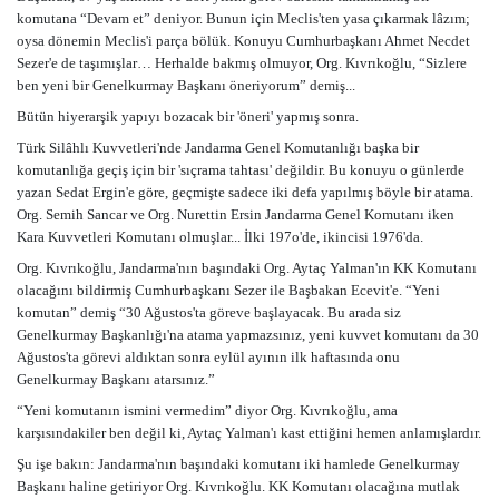
komutana “Devam et” deniyor. Bunun için Meclis'ten yasa çıkarmak lâzım;
oysa dönemin Meclis'i parça bölük. Konuyu Cumhurbaşkanı Ahmet Necdet
Sezer'e de taşımışlar… Herhalde bakmış olmuyor, Org. Kıvrıkoğlu, “Sizlere
ben yeni bir Genelkurmay Başkanı öneriyorum” demiş...
Bütün hiyerarşik yapıyı bozacak bir 'öneri' yapmış sonra.
Türk Silâhlı Kuvvetleri'nde Jandarma Genel Komutanlığı başka bir
komutanlığa geçiş için bir 'sıçrama tahtası' değildir. Bu konuyu o günlerde
yazan Sedat Ergin'e göre, geçmişte sadece iki defa yapılmış böyle bir atama.
Org. Semih Sancar ve Org. Nurettin Ersin Jandarma Genel Komutanı iken
Kara Kuvvetleri Komutanı olmuşlar... İlki 197o'de, ikincisi 1976'da.
Org. Kıvrıkoğlu, Jandarma'nın başındaki Org. Aytaç Yalman'ın KK Komutanı
olacağını bildirmiş Cumhurbaşkanı Sezer ile Başbakan Ecevit'e. “Yeni
komutan” demiş “30 Ağustos'ta göreve başlayacak. Bu arada siz
Genelkurmay Başkanlığı'na atama yapmazsınız, yeni kuvvet komutanı da 30
Ağustos'ta görevi aldıktan sonra eylül ayının ilk haftasında onu
Genelkurmay Başkanı atarsınız.”
“Yeni komutanın ismini vermedim” diyor Org. Kıvrıkoğlu, ama
karşısındakiler ben değil ki, Aytaç Yalman'ı kast ettiğini hemen anlamışlardır.
Şu işe bakın: Jandarma'nın başındaki komutanı iki hamlede Genelkurmay
Başkanı haline getiriyor Org. Kıvrıkoğlu. KK Komutanı olacağına mutlak