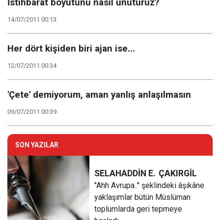
İstihbarat boyutunu nasıl unuturuz?
14/07/2011 00:13
Her dört kişiden biri ajan ise...
12/07/2011 00:34
'Çete' demiyorum, aman yanlış anlaşılmasın
09/07/2011 00:39
SON YAZILAR
SELAHADDİN E.
ÇAKIRGİL
''Ahh Avrupa..'' şeklindeki âşıkâne
yaklaşımlar bütün Müslüman
toplumlarda geri tepmeye