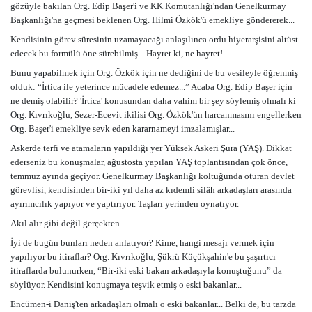
gözüyle bakılan Org. Edip Başer'i ve KK Komutanlığı'ndan Genelkurmay
Başkanlığı'na geçmesi beklenen Org. Hilmi Özkök'ü emekliye göndererek...
Kendisinin görev süresinin uzamayacağı anlaşılınca ordu hiyerarşisini altüst
edecek bu formülü öne sürebilmiş... Hayret ki, ne hayret!
Bunu yapabilmek için Org. Özkök için ne dediğini de bu vesileyle öğrenmiş
olduk: “İrtica ile yeterince mücadele edemez...” Acaba Org. Edip Başer için
ne demiş olabilir? 'İrtica' konusundan daha vahim bir şey söylemiş olmalı ki
Org. Kıvrıkoğlu, Sezer-Ecevit ikilisi Org. Özkök'ün harcanmasını engellerken
Org. Başer'i emekliye sevk eden kararnameyi imzalamışlar...
Askerde terfi ve atamaların yapıldığı yer Yüksek Askeri Şura (YAŞ). Dikkat
ederseniz bu konuşmalar, ağustosta yapılan YAŞ toplantısından çok önce,
temmuz ayında geçiyor. Genelkurmay Başkanlığı koltuğunda oturan devlet
görevlisi, kendisinden bir-iki yıl daha az kıdemli silâh arkadaşları arasında
ayırımcılık yapıyor ve yaptırıyor. Taşları yerinden oynatıyor.
Akıl alır gibi değil gerçekten...
İyi de bugün bunları neden anlatıyor? Kime, hangi mesajı vermek için
yapılıyor bu itiraflar? Org. Kıvrıkoğlu, Şükrü Küçükşahin'e bu şaşırtıcı
itiraflarda bulunurken, “Bir-iki eski bakan arkadaşıyla konuştuğunu” da
söylüyor. Kendisini konuşmaya teşvik etmiş o eski bakanlar...
Encümen-i Daniş'ten arkadaşları olmalı o eski bakanlar... Belki de, bu tarzda