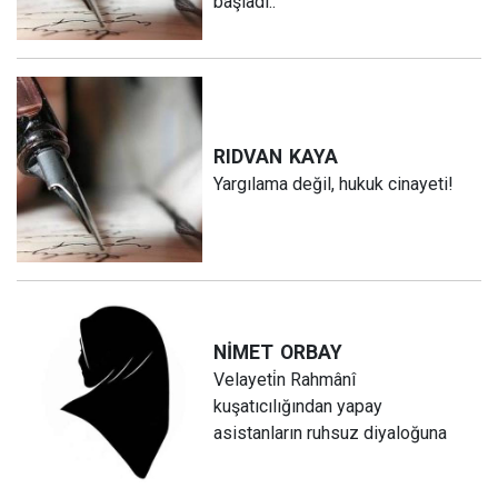
başladı..
RIDVAN
KAYA
Yargılama değil, hukuk cinayeti!
NİMET
ORBAY
Velayeti̇n Rahmânî
kuşatıcılığından yapay
asistanların ruhsuz diyaloğuna