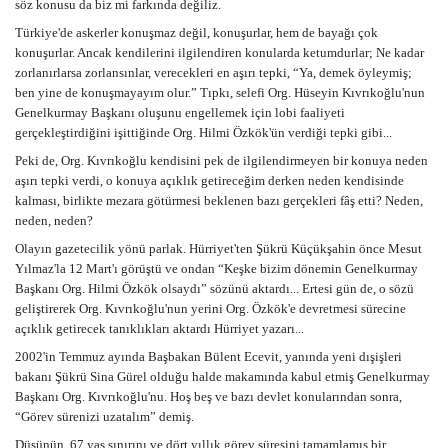
söz konusu da biz mi farkında değiliz.
Türkiye'de askerler konuşmaz değil, konuşurlar, hem de bayağı çok
konuşurlar. Ancak kendilerini ilgilendiren konularda ketumdurlar; Ne kadar
zorlanırlarsa zorlansınlar, verecekleri en aşırı tepki, “Ya, demek öyleymiş;
ben yine de konuşmayayım olur.” Tıpkı, selefi Org. Hüseyin Kıvrıkoğlu'nun
Genelkurmay Başkanı oluşunu engellemek için lobi faaliyeti
gerçekleştirdiğini işittiğinde Org. Hilmi Özkök'ün verdiği tepki gibi...
Peki de, Org. Kıvrıkoğlu kendisini pek de ilgilendirmeyen bir konuya neden
aşırı tepki verdi, o konuya açıklık getireceğim derken neden kendisinde
kalması, birlikte mezara götürmesi beklenen bazı gerçekleri fâş etti? Neden,
neden, neden?
Olayın gazetecilik yönü parlak. Hürriyet'ten Şükrü Küçükşahin önce Mesut
Yılmaz'la 12 Mart'ı görüştü ve ondan “Keşke bizim dönemin Genelkurmay
Başkanı Org. Hilmi Özkök olsaydı” sözünü aktardı... Ertesi gün de, o sözü
geliştirerek Org. Kıvrıkoğlu'nun yerini Org. Özkök'e devretmesi sürecine
açıklık getirecek tanıklıkları aktardı Hürriyet yazarı...
2002'in Temmuz ayında Başbakan Bülent Ecevit, yanında yeni dışişleri
bakanı Şükrü Sina Gürel olduğu halde makamında kabul etmiş Genelkurmay
Başkanı Org. Kıvrıkoğlu'nu. Hoş beş ve bazı devlet konularından sonra,
“Görev sürenizi uzatalım” demiş.
Düşünün, 67 yaş sınırını ve dört yıllık görev süresini tamamlamış bir