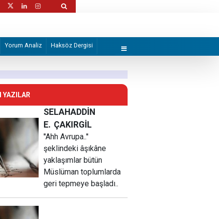
e alternatif yerli çözüm arayışında
CNN: ABD'nin mühimmat stoklarının tükendiğ
cesaretlendirebilir
Yorum Analiz
Haksöz Dergisi
 YAZILAR
SELAHADDİN
E.
ÇAKIRGİL
''Ahh Avrupa..''
şeklindeki âşıkâne
yaklaşımlar bütün
Müslüman toplumlarda
geri tepmeye başladı..