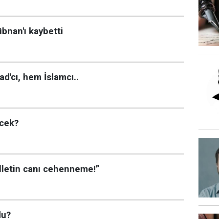
übnan'ı kaybetti
'cı, hem İslamcı..
ecek?
illetin canı cehenneme!”
du?