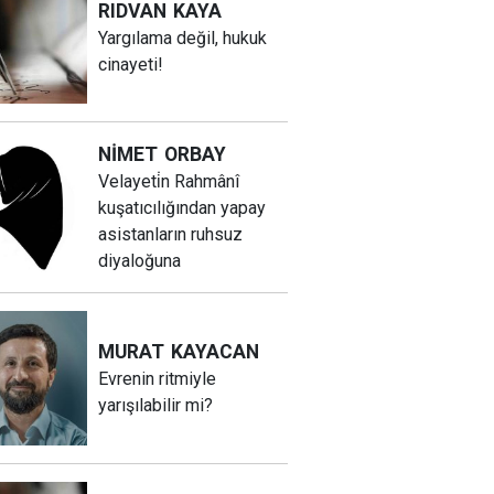
RIDVAN
KAYA
Yargılama değil, hukuk
cinayeti!
NİMET
ORBAY
Velayeti̇n Rahmânî
kuşatıcılığından yapay
asistanların ruhsuz
diyaloğuna
MURAT
KAYACAN
Evrenin ritmiyle
yarışılabilir mi?