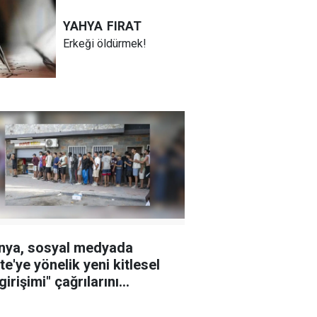
YAHYA
FIRAT
Erkeği öldürmek!
nya, sosyal medyada
te'ye yönelik yeni kitlesel
irişimi" çağrılarını
şturuyor