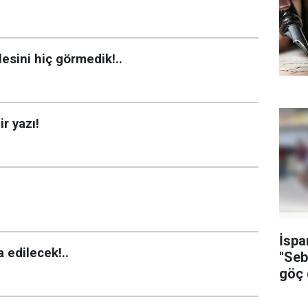
sini hiç görmedik!..
r yazı!
İspa
a edilecek!..
"Seb
göç g
soru