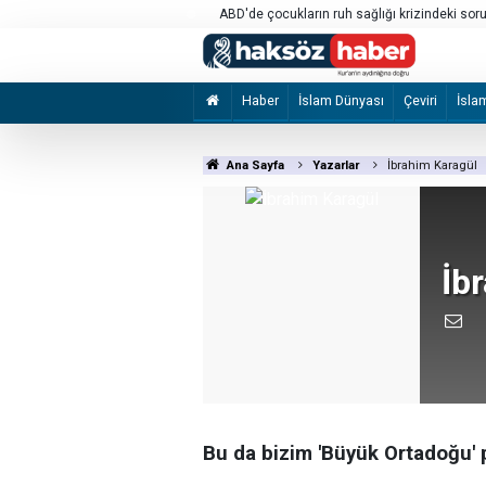
kitlesel göç girişimi" çağrılarını
ABD'de çocukların ruh sağlığı krizindeki so
milyon dolar ceza
Haber
İslam Dünyası
Çeviri
İsla
Ana Sayfa
Yazarlar
İbrahim Karagül
İb
Bu da bizim 'Büyük Ortadoğu' 