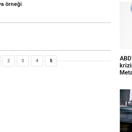
ya örneği
ABD'
2
3
4
5
kriz
Meta