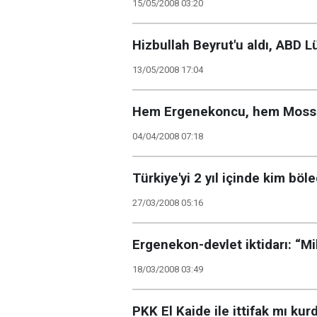
15/05/2008 03:20
Hizbullah Beyrut'u aldı, ABD L
13/05/2008 17:04
Hem Ergenekoncu, hem Mossad
04/04/2008 07:18
Türkiye'yi 2 yıl içinde kim böl
27/03/2008 05:16
Ergenekon-devlet iktidarı: “M
18/03/2008 03:49
PKK El Kaide ile ittifak mı kur