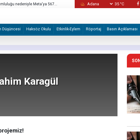
35 °C
rumluluğu nedeniyle Meta'ya 567
Avrupa dijital veri egemenliği için Palantir'
m Düşüncesi
Haksöz Okulu
Etkinlik-Eylem
Röportaj
Basın Açıklaması
SON
rahim Karagül
projemiz!