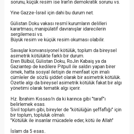
sorunu, küçük resim ise İran'ın demokratik sorunu vs.
Yine Gazze-İsrail için dahi bu durum net.
Gülistan Doku vakası resmî kurumların delilleri
karartması, manipülatif davranışlar idarecilerin
sergilemesi vs.
Büyük resim ve küçük resim okuması olabilir.
Savaşlar konvansiyonel kötülük, toplum da bireysel
asimetrik kötülükte farklı bir durum.
Eren Bülbül, Gülistan Doku, RoJin Kabaiş ya da
Gaziantep de kedilere Pitpull ile saldırı yapan birer
örnek, hatta sosyal iletişin de menfaat için imalı
cümleler de sözlü şiddet olarak bir asimetrik kötülük.
Özetle algı da bireysel asimetrik kötülük fakat bir algı
yönetimi olarak tematik algı içerir.
Hz. İbrahim Kıssası'n da ki karınca gibi "taraf"ı
belirlemek esas.
Sivil toplum gibi, bireyler de "kötülüğün şeffaflığı" için
bir toplum, topluluk olmalı.
"Kötülük ile insanlar mücadele eder, kötü ile Allah"
İslam da 5 esas..