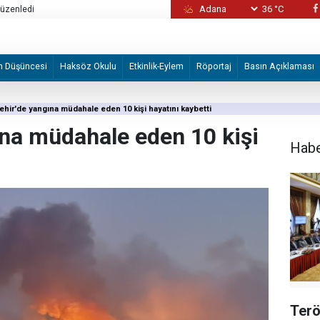
36 °C
düzenledi
“Şeytanlardan Süleyman için denize dalan 
da onun emrine verdik”
m Düşüncesi
Haksöz Okulu
Etkinlik-Eylem
Röportaj
Basın Açıklaması
ehir'de yangına müdahale eden 10 kişi hayatını kaybetti
ına müdahale eden 10 kişi
Hab
Terö