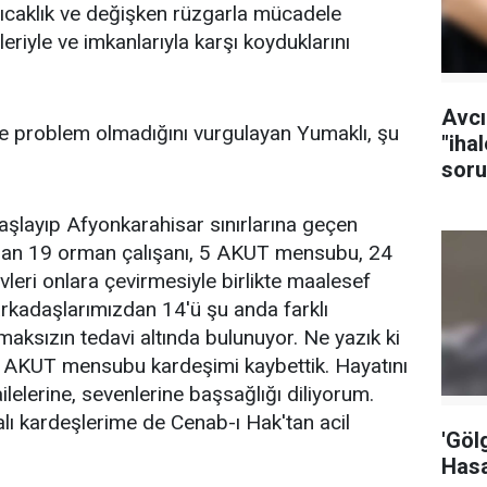
ıcaklık ve değişken rüzgarla mücadele
riyle ve imkanlarıyla karşı koyduklarını
Avcı
e problem olmadığını vurgulayan Yumaklı, şu
"iha
soru
tutu
aşlayıp Afyonkarahisar sınırlarına geçen
zdan 19 orman çalışanı, 5 AKUT mensubu, 24
vleri onlara çevirmesiyle birlikte maalesef
 arkadaşlarımızdan 14'ü şu anda farklı
ksızın tedavi altında bulunuyor. Ne yazık ki
5 AKUT mensubu kardeşimi kaybettik. Hayatını
lelerine, sevenlerine başsağlığı diliyorum.
alı kardeşlerime de Cenab-ı Hak'tan acil
'Göl
Hasa