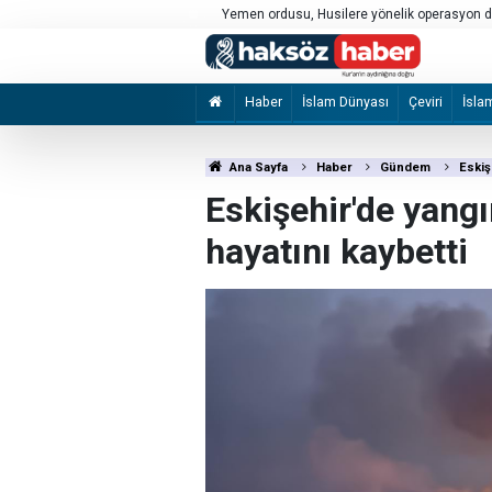
p açıklamalar yoluyla olsun, her
Yemen ordusu, Husilere yönelik operasyon 
Haber
İslam Dünyası
Çeviri
İsla
Ana Sayfa
Haber
Gündem
Eskiş
Eskişehir'de yang
hayatını kaybetti