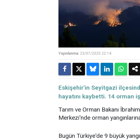
Yayınlanma:
23/07/2025 22:14
​​​​​​​Eskişehir'in Seyitgazi il
hayatını kaybetti. 14 orman i
Tarım ve Orman Bakanı İbrahim
Merkezi'nde orman yangınlarına i
Bugün Türkiye'de 9 büyük yangın