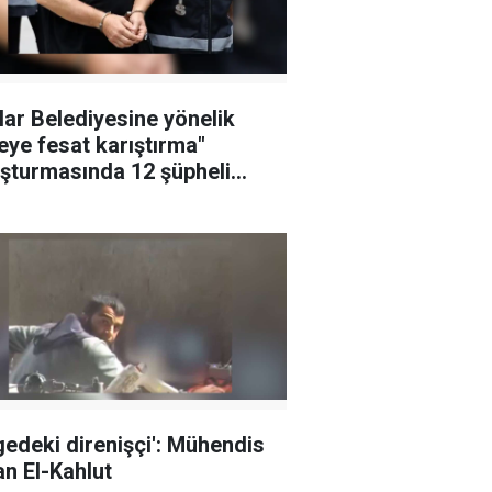
lar Belediyesine yönelik
leye fesat karıştırma"
şturmasında 12 şüpheli
klandı
gedeki direnişçi': Mühendis
n El-Kahlut