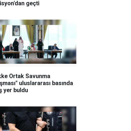
syon'dan geçti
kke Ortak Savunma
şması" uluslararası basında
ş yer buldu