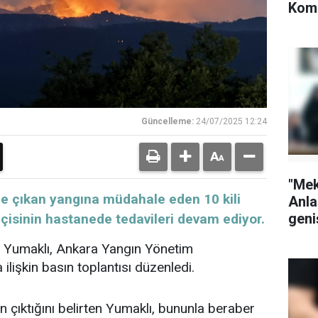
Komi
Güncelleme:
24/07/2025 12:24
"Me
çesinde çıkan yangına müdahale eden 10 kili
Anla
geni
şçisinin hastanede tedavileri devam ediyor.
 Yumaklı, Ankara Yangın Yönetim
lişkin basın toplantısı düzenledi.
 çıktığını belirten Yumaklı, bununla beraber