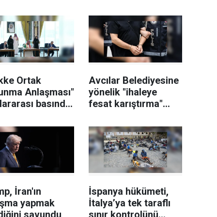
kke Ortak
Avcılar Belediyesine
unma Anlaşması"
yönelik "ihaleye
lararası basında
fesat karıştırma"
ş yer buldu
soruşturmasında 12
şüpheli tutuklandı
p, İran'ın
İspanya hükümeti,
aşma yapmak
İtalya’ya tek taraflı
diğini savundu
sınır kontrolünü