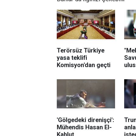
Terörsüz Türkiye
"Me
yasa teklifi
Sav
Komisyon'dan geçti
ulus
geni
'Gölgedeki direnişçi':
Trum
Mühendis Hasan El-
anl
Kahlut
iste