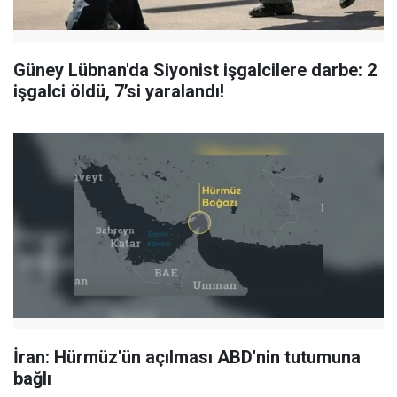
Güney Lübnan'da Siyonist işgalcilere darbe: 2
işgalci öldü, 7’si yaralandı!
İran: Hürmüz'ün açılması ABD'nin tutumuna
bağlı