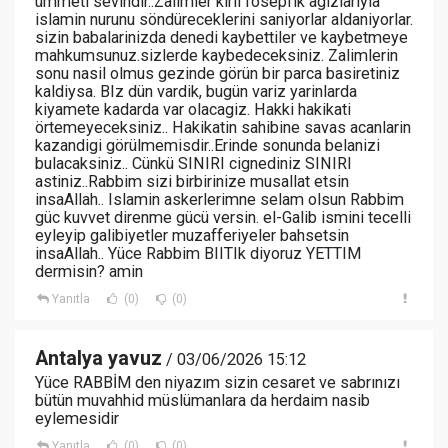
ümmeti sevindir..Zalimler kirli fosepfik agizlariyla
islamin nurunu söndüreceklerini saniyorlar aldaniyorlar.
sizin babalarinizda denedi kaybettiler ve kaybetmeye
mahkumsunuz.sizlerde kaybedeceksiniz. Zalimlerin
sonu nasil olmus gezinde görün bir parca basiretiniz
kaldiysa. BIz dün vardik, bugün variz yarinlarda
kiyamete kadarda var olacagiz. Hakki hakikati
örtemeyeceksiniz.. Hakikatin sahibine savas acanlarin
kazandigi görülmemisdir..Erinde sonunda belanizi
bulacaksiniz.. Cünkü SINIRI cignediniz SINIRI
astiniz..Rabbim sizi birbirinize musallat etsin
insaAllah.. Islamin askerlerimne selam olsun Rabbim
güc kuvvet direnme gücü versin. el-Galib ismini tecelli
eyleyip galibiyetler muzafferiyeler bahsetsin
insaAllah.. Yüce Rabbim BIITIk diyoruz YETTIM
dermisin? amin
Yanıtla
(0)
(0)
Antalya yavuz
/ 03/06/2026 15:12
Yüce RABBİM den niyazım sizin cesaret ve sabrınızı
bütün muvahhid müslümanlara da herdaim nasib
eylemesidir
Yanıtla
(0)
(0)