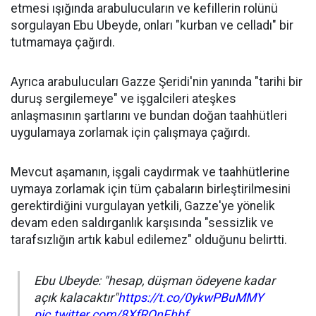
etmesi ışığında arabulucuların ve kefillerin rolünü
sorgulayan Ebu Ubeyde, onları "kurban ve celladı" bir
tutmamaya çağırdı.
Ayrıca arabulucuları Gazze Şeridi'nin yanında "tarihi bir
duruş sergilemeye" ve işgalcileri ateşkes
anlaşmasının şartlarını ve bundan doğan taahhütleri
uygulamaya zorlamak için çalışmaya çağırdı.
Mevcut aşamanın, işgali caydırmak ve taahhütlerine
uymaya zorlamak için tüm çabaların birleştirilmesini
gerektirdiğini vurgulayan yetkili, Gazze'ye yönelik
devam eden saldırganlık karşısında "sessizlik ve
tarafsızlığın artık kabul edilemez" olduğunu belirtti.
Ebu Ubeyde: "hesap, düşman ödeyene kadar
açık kalacaktır"
https://t.co/0ykwPBuMMY
pic.twitter.com/8XfRQnFhbf