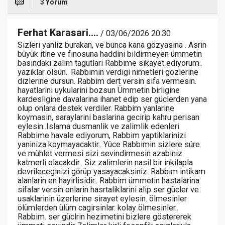
3 Yorum
Ferhat Karasari....
/ 03/06/2026 20:30
Sizleri yanliz burakan, ve bunca kana gözyasina . Asrin
büyük itine ve finosuna haddini bildirmeyen ümmetin
basindaki zalim tagutlari Rabbime sikayet ediyorum..
yaziklar olsun.. Rabbimin verdigi nimetleri gözlerine
dizlerine dursun. Rabbim dert versin sifa vermesin.
hayatlarini uykularini bozsun Ümmetin birligine
kardesligine davalarina ihanet edip ser güclerden yana
olup onlara destek verdiler. Rabbim yanlarine
koymasin, saraylarini baslarina gecirip kahru perisan
eylesin..Islama dusmanlik ve zalimlik edenleri
Rabbime havale ediyorum, Rabbim yaptiklarinizi
yaniniza koymayacaktir.. Yüce Rabbimin sizlere süre
ve mühlet vermesi sizi sevindirmesin azabiniz
katmerli olacakdir.. Siz zalimlerin nasil bir inkilapla
devrileceginizi görüp yasayacaksiniz. Rabbim intikam
alanlarin en hayirlisidir.. Rabbim ümmetin hastalarina
sifalar versin onlarin hasrtaliklarini alip ser gücler ve
usaklarinin üzerlerine sirayet eylesin. ölmesinler
ölümlerden ülüm cagirsinlar. kolay ölmesinler..
Rabbim. ser güclrin hezimetini bizlere göstererek