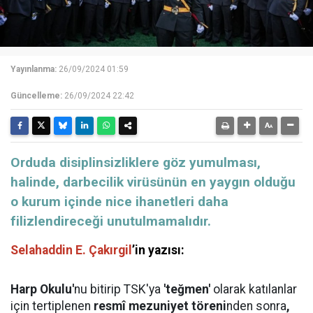
Yayınlanma:
26/09/2024 01:59
Güncelleme:
26/09/2024 22:42
​​​​​​​Orduda disiplinsizliklere göz yumulması,
halinde, darbecilik virüsünün en yaygın olduğu
o kurum içinde nice ihanetleri daha
filizlendireceği unutulmamalıdır.
Selahaddin E. Çakırgil
’in yazısı:
Harp Okulu'
nu bitirip TSK'ya
'teğmen'
olarak katılanlar
için tertiplenen
resmî mezuniyet töreni
nden sonra
,