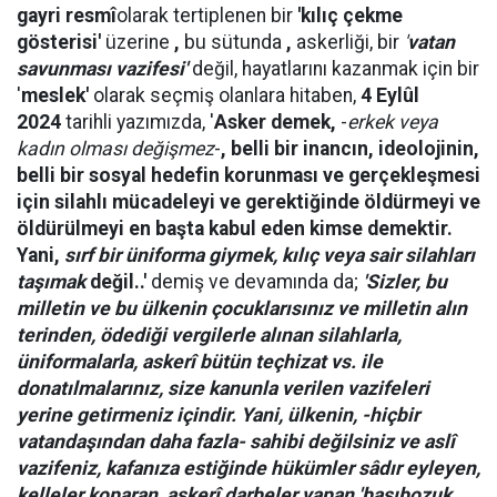
gayri resmî
olarak tertiplenen
bir
'kılıç çekme
gösterisi'
üzerine
,
bu sütunda
,
askerliği, bir
'
vatan
savunması vazifesi'
değil, hayatlarını kazanmak için bir
'
meslek'
olarak seçmiş olanlara hitaben,
4
Eylûl
2024
tarihli yazımızda, '
Asker demek,
-
erkek veya
kadın olması değişmez
-
, belli bir inancın, ideolojinin,
belli bir sosyal hedefin korunması ve gerçekleşmesi
için silahlı mücadeleyi ve gerektiğinde
öldürmeyi ve
öldürülmeyi
en başta kabul eden kimse demektir.
Yani,
sırf bir üniforma giymek, kılıç veya sair silahları
taşımak
değil..'
demiş ve devamında da;
'Sizler, bu
milletin ve bu ülkenin çocuklarısınız ve milletin alın
terinden, ödediği vergilerle alınan silahlarla,
üniformalarla, askerî bütün teçhizat vs. ile
donatılmalarınız, size kanunla verilen vazifeleri
yerine getirmeniz içindir. Yani, ülkenin,
-hiçbir
vatandaşından daha fazla-
sahibi değilsiniz ve aslî
vazifeniz, kafanıza estiğinde hükümler sâdır eyleyen,
kelleler koparan, askerî darbeler yapan '
başıbozuk