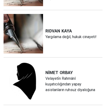
RIDVAN
KAYA
Yargılama değil, hukuk cinayeti!
NİMET
ORBAY
Velayeti̇n Rahmânî
kuşatıcılığından yapay
asistanların ruhsuz diyaloğuna