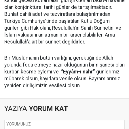
kandil gecesi kutlamaları gibi şirkten âri bidat-ı hasene
olan konjönktürel tarihi günler de tartışılmaktadır.
Bunlat cahili adet ve tezviratlara bulaştırılmadan
Türkiye Cumhuriye’tinde başlatılan Kutlu Doğum
günleri gibi Hak olanı, Resulullah’ın Sahih Sünnetini ve
İslam vakıasını anlatmanın bir aracı olabilirler. Ama
Resülullah’a ait bir sünnet değildirler.
Bir Müslümanın bütün varlığını, gerektiğinde Allah
yolunda feda etmeye hazır olduğunun bir nişanesi olan
kurban kesme eylemi ve
“Eyyâm-ı nahr”
günlerimiz
mübarek olsun, hayırlara vesile olsuni Bayramlarımız
yeniden dirilişimizin vesilesi olsun.
YAZIYA
YORUM KAT