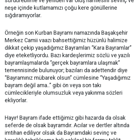
sürdürebilme ve yeniden var oluş hamlesini sevinç ve
neşe içinde kutlamamızı çoğu kere gönüllerine
sığdıramıyorlar.
Örneğin son Kurban Bayramı namazında Başakşehir
Merkez Camii vaazı bahsettiğimiz hüzünlü halimize
dikkat çekip yaşadığımız Bayramları “Kara Bayramlar”
diye eteketliyordu. Bazı kardeşlerimiz sözlü ve yazılı
bayramlaşmalarda “gerçek bayramlara ulaşmak”
temennisinde bulunuyor; bazıları da adettendir diye
“Bayramınız mübarek olsun” cümlesine “Yaşadığımız
bayram değil ama..” gibi ön veya son takı
cümlecikleriyle olumsuzluk veya yakınma sözleri
ekliyorlar.
Hayır! Bayram ifade ettiğimiz gibi hazarda da olsak
seferde de olsak bayramdır. Acılar ve dertler altında
imtihan ediliyor olsak da Bayramdaki sevinç ve