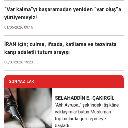
“Var kalma”yı başaramadan yeniden “var oluş”a
yürüyemeyiz!
01/05/2026 09:16
İRAN için; zulme, ifsada, katliama ve tezvirata
karşı adaletli tutum arayışı
06/03/2026 19:23
SON YAZILAR
SELAHADDİN E.
ÇAKIRGİL
''Ahh Avrupa..'' şeklindeki âşıkâne
yaklaşımlar bütün Müslüman
toplumlarda geri tepmeye
başladı..