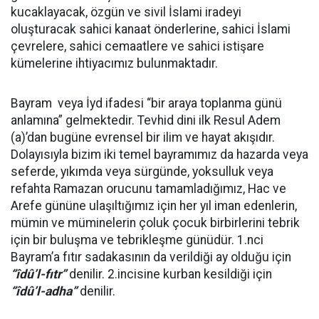
kucaklayacak, özgün ve sivil İslami iradeyi
oluşturacak sahici kanaat önderlerine, sahici İslami
çevrelere, sahici cemaatlere ve sahici istişare
kümelerine ihtiyacımız bulunmaktadır.
Bayram veya İyd ifadesi “bir araya toplanma günü
anlamına” gelmektedir. Tevhid dini ilk Resul Adem
(a)’dan bugüne evrensel bir ilim ve hayat akışıdır.
Dolayısıyla bizim iki temel bayramımız da hazarda veya
seferde, yıkımda veya sürgünde, yoksulluk veya
refahta Ramazan orucunu tamamladığımız, Hac ve
Arefe gününe ulaşıltığımız için her yıl iman edenlerin,
mümin ve müminelerin çoluk çocuk birbirlerini tebrik
için bir buluşma ve tebrikleşme günüdür. 1.nci
Bayram’a fıtır sadakasının da verildiği ay olduğu için
“îdû’l-fıtr”
denilir. 2.incisine kurban kesildiği için
“îdû’l-adha”
denilir.