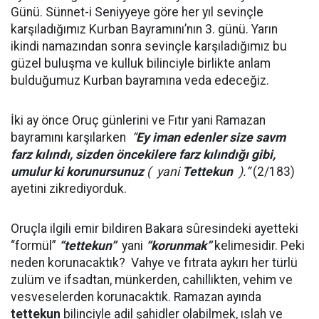
Günü. Sünnet-i Seniyyeye göre her yıl sevinçle
karşıladığımız Kurban Bayramını’nın 3. günü. Yarın
ikindi namazından sonra sevinçle karşıladığımız bu
güzel buluşma ve kulluk bilinciyle birlikte anlam
bulduğumuz Kurban bayramına veda edeceğiz.
İki ay önce Oruç günlerini ve Fıtır yani Ramazan
bayramını karşılarken
“
Ey iman edenler size savm
farz kılındı, sizden öncekilere farz kılındığı gibi,
umulur ki korunursunuz
( yani
Tettekun
).”
(2/183)
ayetini zikrediyorduk.
Oruçla ilgili emir bildiren Bakara sûresindeki ayetteki
“formül”
“tettekun”
yani
“korunmak”
kelimesidir. Peki
neden korunacaktık? Vahye ve fıtrata aykırı her türlü
zulüm ve ifsadtan, münkerden, cahillikten, vehim ve
vesveselerden korunacaktık. Ramazan ayında
tettekun
bilinciyle adil şahidler olabilmek, ıslah ve