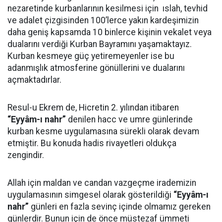
nezaretinde kurbanlarının kesilmesi için ıslah, tevhid
ve adalet çizgisinden 100’lerce yakın kardeşimizin
daha geniş kapsamda 10 binlerce kişinin vekalet veya
dualarını verdiği Kurban Bayramını yaşamaktayız.
Kurban kesmeye güç yetiremeyenler ise bu
adanmışlık atmosferine gönüllerini ve dualarını
açmaktadırlar.
Resul-u Ekrem de, Hicretin 2. yılından itibaren
“Eyyâm-ı nahr”
denilen hacc ve umre günlerinde
kurban kesme uygulamasına sürekli olarak devam
etmiştir. Bu konuda hadis rivayetleri oldukça
zengindir.
Allah için maldan ve candan vazgeçme irademizin
uygulamasının simgesel olarak gösterildiği
“Eyyâm-ı
nahr”
günleri en fazla sevinç içinde olmamız gereken
günlerdir. Bunun için de önce müstezaf ümmeti