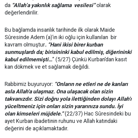
da
“Allah’a yakınlık sağlama vesilesi”
olarak
değerlendirilir.
Bu bağlamda insanlık tarihinde ilk olarak Maide
Sûresinde Adem (a)’ın iki oğlu için kullanılan bir
kavram olmuştur
. “Hani ikisi birer kurban
sunmuşlardı da; birisininki kabul edilmiş, diğerininki
kabul edilmemişti…
” (5/27) Çünkü Kurban’dan kasıt
kan dökmek ve et sağlamak değildi.
Rabbimiz buyuruyor:
“
Onların ne etleri ne de kanları
asla Allah'a ulaşmaz. Ona ulaşacak olan sizin
takvanızdır. Sizi doğru yola ilettiğinden dolayı Allah'ı
yüceltmeniz için onları sizin yararınıza sundu. İyi
olan kimseleri müjdele.”
(22/37)
Hac Sûresindeki bu
ayet Kurban ibadetinin ruhunu ve Allah katındaki
değerini de açıklamaktadır.