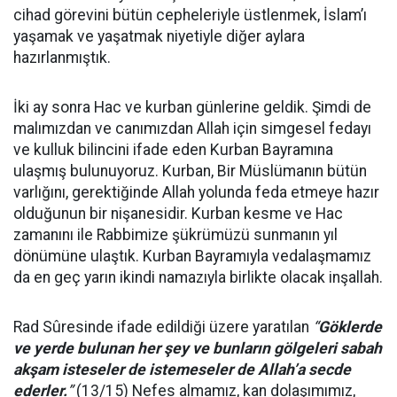
cihad görevini bütün cepheleriyle üstlenmek, İslam’ı
yaşamak ve yaşatmak niyetiyle diğer aylara
hazırlanmıştık.
İki ay sonra Hac ve kurban günlerine geldik. Şimdi de
malımızdan ve canımızdan Allah için simgesel fedayı
ve kulluk bilincini ifade eden Kurban Bayramına
ulaşmış bulunuyoruz. Kurban, Bir Müslümanın bütün
varlığını, gerektiğinde Allah yolunda feda etmeye hazır
olduğunun bir nişanesidir. Kurban kesme ve Hac
zamanını ile Rabbimize şükrümüzü sunmanın yıl
dönümüne ulaştık. Kurban Bayramıyla vedalaşmamız
da en geç yarın ikindi namazıyla birlikte olacak inşallah.
Rad Sûresinde ifade edildiği üzere yaratılan
“
Göklerde
ve yerde bulunan her şey ve bunların gölgeleri sabah
akşam isteseler de istemeseler de Allah’a secde
ederler.
”
(13/15) Nefes almamız, kan dolaşımımız,