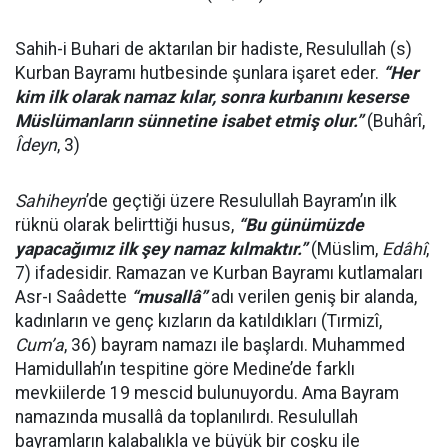
Sahih-i Buhari de aktarılan bir hadiste, Resulullah (s)
Kurban Bayramı hutbesinde şunlara işaret eder.
“Her
kim ilk olarak namaz kılar, sonra kurbanını keserse
Müslümanların sünnetine isabet etmiş olur.”
(
Buhârî,
Îdeyn
, 3
)
Sahiheyn
’de geçtiği üzere Resulullah Bayram’ın ilk
rüknü olarak belirttiği husus,
“Bu günümüzde
yapacağımız ilk şey namaz kılmaktır.”
(Müslim,
Edâhî
,
7) ifadesidir. Ramazan ve Kurban Bayramı kutlamaları
Asr-ı Saâdette
“musallâ”
adı verilen geniş bir alanda,
kadınların ve genç kızların da katıldıkları (Tırmizî,
Cum’a
, 36) bayram namazı ile başlardı. Muhammed
Hamidullah’ın tespitine göre Medine’de farklı
mevkiilerde 19 mescid bulunuyordu. Ama Bayram
namazında musallâ da toplanılırdı. Resulullah
bayramların kalabalıkla ve büyük bir coşku ile