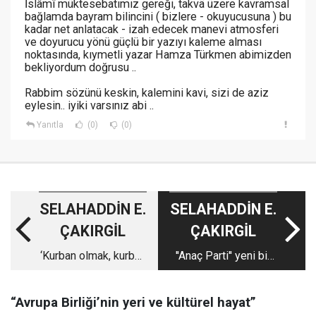
İslâmî müktesebatımız gereği, takvä üzere kavramsal
bağlamda bayram bilincini ( bizlere - okuyucusuna ) bu
kadar net anlatacak - izah edecek manevi atmosferi
ve doyurucu yönü güçlü bir yazıyı kaleme alması
noktasında, kıymetli yazar Hamza Türkmen abimizden
bekliyordum doğrusu ..
Rabbim sözünü keskin, kalemini kavi, sizi de aziz
eylesin.. iyiki varsınız abi ..
Yanıtla
(0)
(0)
SELAHADDİN E.
SELAHADDİN E.
ÇAKIRGİL
ÇAKIRGİL
‘Kurban olmak, kurban
''Anaç Parti'' yeni bir
edilmek'; kim için ve
partinin doğum
nasıl?
sancıları içindeyken...
“Avrupa Birliği’nin yeri ve kültürel hayat”