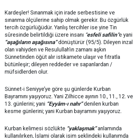
Kardeşler! Sınanmak için irade serbestisine ve
sınanma ölçülerine sahip olmak gerekir. Bu özgürlük
tercih özgürlüğüdür. Yanlış tercihler ise yine Tin
sûresinde belirtildiği üzere insanı
“
esfeli safilin
”
e yani
“aşağıların aşağısına”
dönüştürür (95/5). Dileyen inzal
olan vahiyden ve Resulullah’ın zamanı aşkın
Sünnetinden öğüt alır istikamete ulaşır ve fıtratla
bütünleşir; dileyen reddeder ve sapanlardan /
müfsidlerden olur.
Sünnet-i Seniyye’ye göre şu günlerde Kurban
Bayramını yaşıyoruz. Yani Zilhicce ayının 10., 11., 12. ve
13. günlerini; yani
“Eyyâm-ı nahr”
denilen kurban
kesme günlerini; yani Kurban bayramını yaşıyoruz.
Kurban kelimesi sözlükte
“yaklaşmak”
anlamında
kullanılırken, İslami olarak isim şeklindeki kullanımda