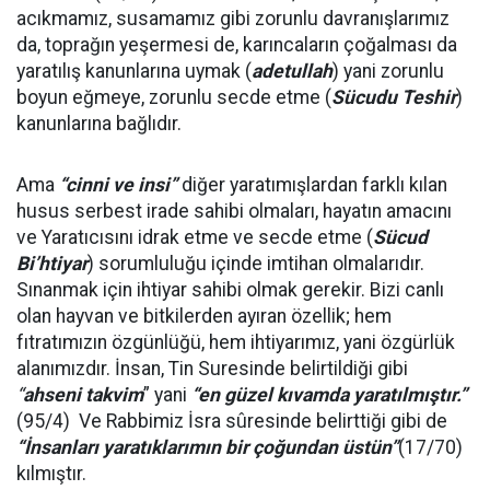
acıkmamız, susamamız gibi zorunlu davranışlarımız
da, toprağın yeşermesi de, karıncaların çoğalması da
yaratılış kanunlarına uymak (
adetullah
) yani zorunlu
boyun eğmeye, zorunlu secde etme (
Sücudu Teshir
)
kanunlarına bağlıdır.
Ama
“cinni ve insi”
diğer yaratımışlardan farklı kılan
husus serbest irade sahibi olmaları, hayatın amacını
ve Yaratıcısını idrak etme ve secde etme (
Sücud
Bi’htiyar
) sorumluluğu içinde imtihan olmalarıdır.
Sınanmak için ihtiyar sahibi olmak gerekir. Bizi canlı
olan hayvan ve bitkilerden ayıran özellik; hem
fıtratımızın özgünlüğü, hem ihtiyarımız, yani özgürlük
alanımızdır. İnsan, Tin Suresinde belirtildiği gibi
“
ahseni takvim
” yani
“en güzel kıvamda yaratılmıştır.”
(95/4) Ve Rabbimiz İsra sûresinde belirttiği gibi de
“İnsanları yaratıklarımın bir çoğundan üstün”
(17/70)
kılmıştır.