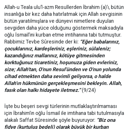
Allah-u Teala ulu’l-azm Resullerden İbrahim (a)’ı, bütün
insanlığa bir kez daha hatırlatmak için Allah sevgisinin
bütün yaratılmışlara ve dünyevi nimetlere duyulan
sevgiden daha yüce olduğunu göstermek maksadıyla
oğlu İsmail’ini kurban etme imtihanına tabi tutmuştur.
Rabbimiz Tevbe Sûresinde der ki:
“
Eğer babalarınız,
çocuklarınız, kardeşleriniz, eşleriniz, sülaleniz;
kazandığınız mallarınız, kötüye gitmesinden
korktuğunuz ticaretiniz, hoşunuza giden evleriniz,
size; Allah'tan, O'nun Resul'ünden ve O'nun yolunda
cihad etmekten daha sevimli geliyorsa, o halde
Allah'ın hükmünün gerçekleşmesini bekleyin. Allah,
fasık olan halkı hidayete iletmez.”
(9/24)
İşte bu beşeri sevgi türlerinin mutlaklaştırılmaması
için İbrahim’in oğlu İsmail ile imtihana tabi tutulmasıyla
alakalı Saffat Sûresinde şöyle buyuruyor:
“Biz ona
fidye (kurtuluş bedeli) olarak büyük bir kurban