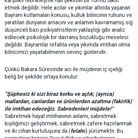
karşılıklı tebrikleşme hali şekilsel bir formu taklit
etmek değildir. Hele acılar ve yıkımlar altında yaşanan
Bayram kutlamaları konusu, kulluk bilincinin ruhunu ve
yaratılan dünyanın amacını ve anlamını kavramamış sığ
düşünceli bazı psikiyatristlerin yaklaştığı gibi analiz
edilecek psikolojik bir davranış bozukluğu meselesi
değildir. Bayramlar refahta veya yıkımda imtihan olma
bilincimizi yaşatabilmenin sevinç günleridir.
Çünkü Bakara Sûresinde acı ile müjdenin iç içeliği
beliğ bir şekilde ortaya konulur:
“Şüphesiz ki sizi biraz korku ve açlık; (ayrıca)
mallardan, canlardan ve ürünlerden azaltma (fakirlik)
ile imtihan edeceğiz. Sabredenleri müjdele!”
Sabretmek hayat imtihanının anlamı, sabretmek
kişiliğimizi geliştirmek, sabretmek zafere hazırlanmak
ve iki cihan kurtuluşuna da (
felah
a) yürümektir. Bu