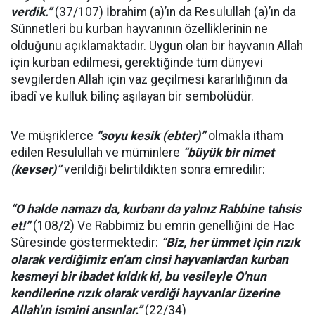
verdik.”
(37/107)
İbrahim (a)’ın da Resulullah (a)’ın da
Sünnetleri bu kurban hayvanının özelliklerinin ne
olduğunu açıklamaktadır. Uygun olan bir hayvanın Allah
için kurban edilmesi, gerektiğinde tüm dünyevi
sevgilerden Allah için vaz geçilmesi kararlılığının da
ibadî ve kulluk bilinç aşılayan bir sembolüdür.
Ve müşriklerce
“soyu kesik (ebter)”
olmakla itham
edilen Resulullah ve müminlere
“büyük bir nimet
(kevser)”
verildiği belirtildikten sonra emredilir:
“
O halde namazı da, kurbanı da yalnız Rabbine tahsis
et!”
(108/2) Ve Rabbimiz bu emrin genelliğini de Hac
Sûresinde göstermektedir:
“Biz, her ümmet için rızık
olarak verdiğimiz en'am cinsi hayvanlardan kurban
kesmeyi bir ibadet kıldık ki, bu vesileyle O'nun
kendilerine rızık olarak verdiği hayvanlar üzerine
Allah'ın ismini ansınlar.”
(22/34)