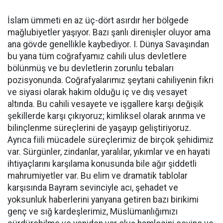
İslam ümmeti en az üç-dört asırdır her bölgede
mağlubiyetler yaşıyor. Bazı şanlı direnişler oluyor ama
ana gövde genellikle kaybediyor. I. Dünya Savaşından
bu yana tüm coğrafyamız cahili ulus devletlere
bölünmüş ve bu devletlerin zorunlu tebaları
pozisyonunda. Coğrafyalarımız şeytani cahiliyenin fikri
ve siyasi olarak hakim olduğu iç ve dış vesayet
altında. Bu cahili vesayete ve işgallere karşı değişik
şekillerde karşı çıkıyoruz; kimliksel olarak arınma ve
bilinçlenme süreçlerini de yaşayıp geliştiriyoruz.
Ayrıca fiili mücadele süreçlerimiz de birçok şehidimiz
var. Sürgünler, zindanlar, yaralılar, yıkımlar ve en hayati
ihtiyaçlarını karşılama konusunda bile ağır şiddetli
mahrumiyetler var. Bu elim ve dramatik tablolar
karşısında Bayram sevinciyle acı, şehadet ve
yoksunluk haberlerini yanyana getiren bazı birikimi
genç ve sığ kardeşlerimiz, Müslümanlığımızı