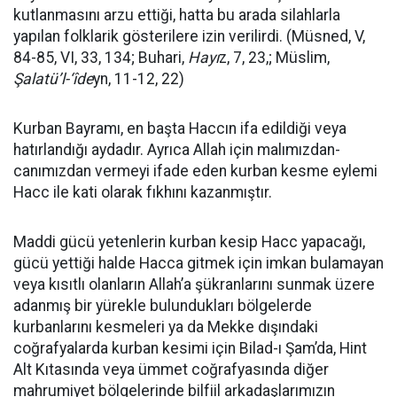
kutlanmasını arzu ettiği, hatta bu arada silahlarla
yapılan folklarik gösterilere izin verilirdi. (Müsned, V,
84-85, VI, 33, 134; Buhari,
Hayı
z, 7, 23,; Müslim,
Şalatü’l-‘îde
yn, 11-12, 22)
Kurban Bayramı, en başta Haccın ifa edildiği veya
hatırlandığı aydadır. Ayrıca Allah için malımızdan-
canımızdan vermeyi ifade eden kurban kesme eylemi
Hacc ile kati olarak fıkhını kazanmıştır.
Maddi gücü yetenlerin kurban kesip Hacc yapacağı,
gücü yettiği halde Hacca gitmek için imkan bulamayan
veya kısıtlı olanların Allah’a şükranlarını sunmak üzere
adanmış bir yürekle bulundukları bölgelerde
kurbanlarını kesmeleri ya da Mekke dışındaki
coğrafyalarda kurban kesimi için Bilad-ı Şam’da, Hint
Alt Kıtasında veya ümmet coğrafyasında diğer
mahrumiyet bölgelerinde bilfiil arkadaşlarımızın