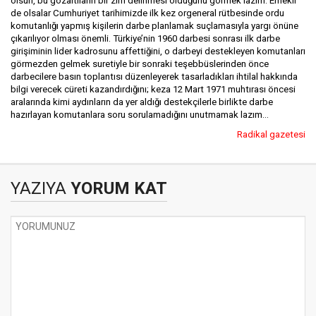
olsun, bu gözaltıların bir zırh delinmesi olduğunu görmek lazım. Emekli
de olsalar Cumhuriyet tarihimizde ilk kez orgeneral rütbesinde ordu
komutanlığı yapmış kişilerin darbe planlamak suçlamasıyla yargı önüne
çıkarılıyor olması önemli. Türkiye’nin 1960 darbesi sonrası ilk darbe
girişiminin lider kadrosunu affettiğini, o darbeyi destekleyen komutanları
görmezden gelmek suretiyle bir sonraki teşebbüslerinden önce
darbecilere basın toplantısı düzenleyerek tasarladıkları ihtilal hakkında
bilgi verecek cüreti kazandırdığını; keza 12 Mart 1971 muhtırası öncesi
aralarında kimi aydınların da yer aldığı destekçilerle birlikte darbe
hazırlayan komutanlara soru sorulamadığını unutmamak lazım...
Radikal gazetesi
YAZIYA
YORUM KAT