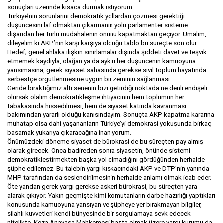
sonuçları üzerinde kısaca durmak istiyorum.
Türkiye’nin sorunlarını demokratik yollardan çözmesi gerektiği
düşüncesini laf olmaktan çıkarmanın yolu parlamenter sisteme
dışarıdan her türlü müdahalenin önünü kapatmaktan geçiyor. Umalım,
dileyelim ki AKP’nin karşı karşıya olduğu tablo bu süreçte son olur.
Hedef; genel ahlaka ilişkin sınırlamalar dışında şiddeti davet ve teşvik
etmemek kaydıyla, olağan ya da aykırı her düşüncenin kamuoyuna
yansımasına, gerek siyaset sahasında gerekse sivil toplum hayatında
serbestçe örgütlenmesine uygun bir zeminin sağlanması.
Geride bıraktığımız altı senenin bizi getirdiği noktada ne denli endişeli
olursak olalım demokratikleşme ihtiyacının hem toplumun her
tabakasında hissedilmesi, hem de siyaset katında kavranması
bakımından yararlı olduğu kanısındayım. Sonuçta AKP kapatma kararına
muhatap olsa dahi yaşananların Türkiye’yi demokrasi yokuşunda birkaç
basamak yukarıya çıkaracağına inanıyorum.
Önümüzdeki döneme siyaset de bürokrasi de bu süreçten pay almış
olarak girecek. Onca badireden sonra siyasetin, önünde sistemi
demokratikleştirmekten başka yol olmadığını gördüğünden herhalde
şüphe edilemez. Bu talebin yargı kıskacındaki AKP ve DTP’nin yanında
MHP tarafından da seslendirilmesinin herhalde anlamı olmak icab eder.
Öte yandan gerek yargı gerekse askeri bürokrasi, bu süreçten yara
alarak çıkıyor. Yakın geçmişte kimi komutanların darbe hazırlığı yaptıkları
konusunda kamuoyuna yansıyan ve şüpheye yer bırakmayan bilgiler,
silahlı kuvvetleri kendi bünyesinde bir sorgulamaya sevk edecek
nitelikte. Keza Anayasa Mahkemesi başta olmak üzere yargı kurumu da