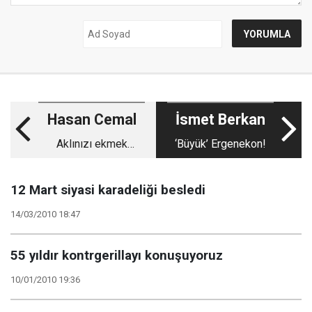
Hasan Cemal
İsmet Berkan
Aklınızı ekmek
‘Büyük’ Ergenekon!
peynirle yediyseniz,
AKP’yi kapatın!
12 Mart siyasi karadeliği besledi
14/03/2010 18:47
55 yıldır kontrgerillayı konuşuyoruz
10/01/2010 19:36