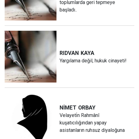
toplumlarda geri tepmeye
başladı..
RIDVAN
KAYA
Yargılama değil, hukuk cinayeti!
NİMET
ORBAY
Velayeti̇n Rahmânî
kuşatıcılığından yapay
asistanların ruhsuz diyaloğuna