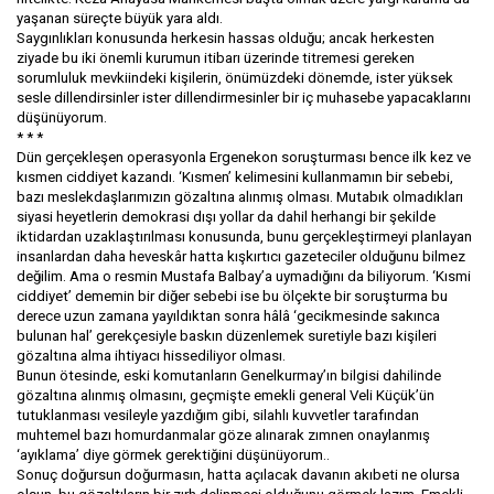
yaşanan süreçte büyük yara aldı.
Saygınlıkları konusunda herkesin hassas olduğu; ancak herkesten
ziyade bu iki önemli kurumun itibarı üzerinde titremesi gereken
sorumluluk mevkiindeki kişilerin, önümüzdeki dönemde, ister yüksek
sesle dillendirsinler ister dillendirmesinler bir iç muhasebe yapacaklarını
düşünüyorum.
* * *
Dün gerçekleşen operasyonla Ergenekon soruşturması bence ilk kez ve
kısmen ciddiyet kazandı. ‘Kısmen’ kelimesini kullanmamın bir sebebi,
bazı meslekdaşlarımızın gözaltına alınmış olması. Mutabık olmadıkları
siyasi heyetlerin demokrasi dışı yollar da dahil herhangi bir şekilde
iktidardan uzaklaştırılması konusunda, bunu gerçekleştirmeyi planlayan
insanlardan daha heveskâr hatta kışkırtıcı gazeteciler olduğunu bilmez
değilim. Ama o resmin Mustafa Balbay’a uymadığını da biliyorum. ‘Kısmi
ciddiyet’ dememin bir diğer sebebi ise bu ölçekte bir soruşturma bu
derece uzun zamana yayıldıktan sonra hâlâ ‘gecikmesinde sakınca
bulunan hal’ gerekçesiyle baskın düzenlemek suretiyle bazı kişileri
gözaltına alma ihtiyacı hissediliyor olması.
Bunun ötesinde, eski komutanların Genelkurmay’ın bilgisi dahilinde
gözaltına alınmış olmasını, geçmişte emekli general Veli Küçük’ün
tutuklanması vesileyle yazdığım gibi, silahlı kuvvetler tarafından
muhtemel bazı homurdanmalar göze alınarak zımnen onaylanmış
‘ayıklama’ diye görmek gerektiğini düşünüyorum..
Sonuç doğursun doğurmasın, hatta açılacak davanın akıbeti ne olursa