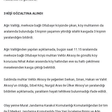
3 KİŞİ GÖZALTINA ALINDI
Ağrı Valiliği, merkeze bağlı Otlubayır köyünde çıkan, köy muhtarının da
aralarında bulunduğu 5 kişinin yaşamını yitirdiği silahlı kavgada 3 kişinin
yaralandığını bildirdi.
Ağrı Valiliğinden yapılan açıklamada, bugün saat 11.15 sıralarında
merkeze bağlı Otlubayır köyü muhtarı Vehbi Aksoy ile gönüllü köy
korucusu Nihat Aslan arasında köy hattından eve su hattı çekilmesi
meselesinden kavga çıktığı belirtildi.
Saldırıda muhtar Vehbi Aksoy ile yeğenleri Serkan, Sinan, Hakan ve Vahit
Aksoy'un öldüğü, Sibel Kılıç, Nurgül Aras ile Ülker Aksoy'un yaralandığı
bildirilen açıklamada, yaralıların hayati tehlikesi bulunmadığı ifade edildi.
Olay yerine Murat Jandarma Karakol Komutanlığı Komutanlığından bir tim
ile İl Merkez Jandarma Komutanlığı Olay Yeri İnceleme Birimi ve Ağrı