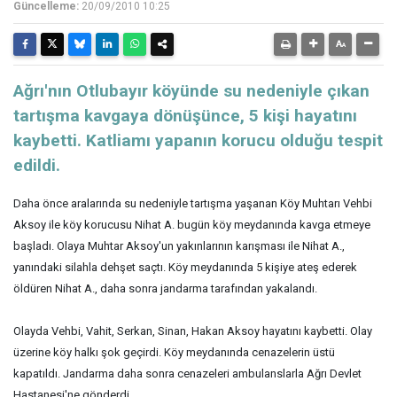
Güncelleme:
20/09/2010 10:25
Ağrı'nın Otlubayır köyünde su nedeniyle çıkan
tartışma kavgaya dönüşünce, 5 kişi hayatını
kaybetti. Katliamı yapanın korucu olduğu tespit
edildi.
Daha önce aralarında su nedeniyle tartışma yaşanan Köy Muhtarı Vehbi
Aksoy ile köy korucusu Nihat A. bugün köy meydanında kavga etmeye
başladı. Olaya Muhtar Aksoy'un yakınlarının karışması ile Nihat A.,
yanındaki silahla dehşet saçtı. Köy meydanında 5 kişiye ateş ederek
öldüren Nihat A., daha sonra jandarma tarafından yakalandı.
Olayda Vehbi, Vahit, Serkan, Sinan, Hakan Aksoy hayatını kaybetti. Olay
üzerine köy halkı şok geçirdi. Köy meydanında cenazelerin üstü
kapatıldı. Jandarma daha sonra cenazeleri ambulanslarla Ağrı Devlet
Hastanesi'ne gönderdi.