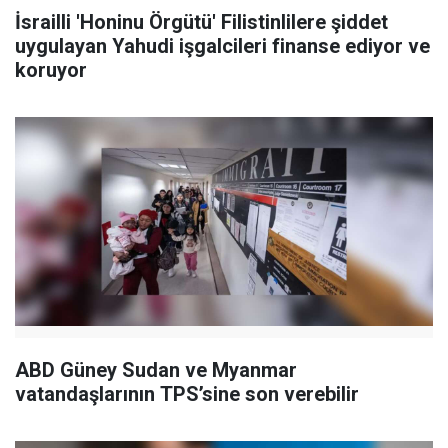
İsrailli 'Honinu Örgütü' Filistinlilere şiddet
uygulayan Yahudi işgalcileri finanse ediyor ve
koruyor
ABD Güney Sudan ve Myanmar
vatandaşlarının TPS’sine son verebilir