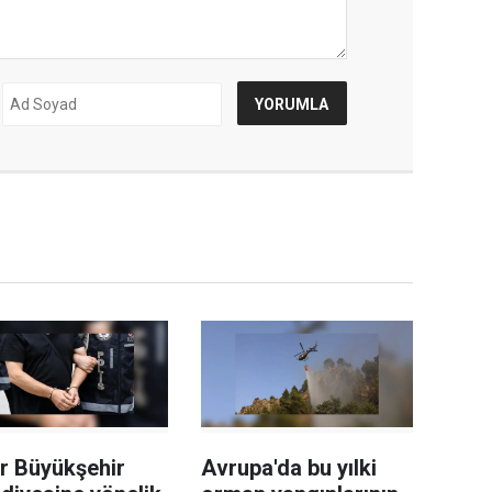
r Büyükşehir
Avrupa'da bu yılki