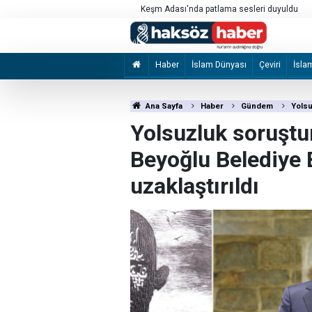
kılması için çağrı
Keşm Adası'nda patlama sesleri duyuldu
Haber
İslam Dünyası
Çeviri
İsla
Ana Sayfa
Haber
Gündem
Yolsu
Yolsuzluk soruşt
Beyoğlu Belediye
uzaklaştırıldı