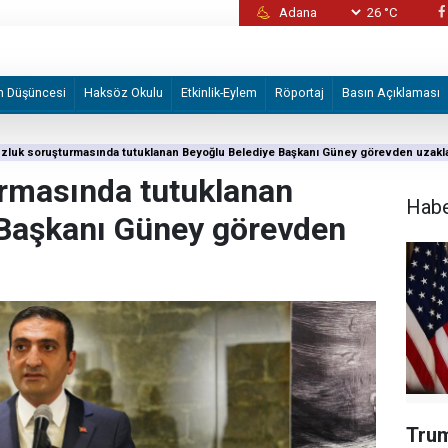
26 °C
İzmir Büyükşehir Belediyesine yönelik "iha
2 şüpheli tutuklandı
m Düşüncesi
Haksöz Okulu
Etkinlik-Eylem
Röportaj
Basın Açıklaması
zluk soruşturmasında tutuklanan Beyoğlu Belediye Başkanı Güney görevden uzaklaş
urmasında tutuklanan
Hab
 Başkanı Güney görevden
Trum