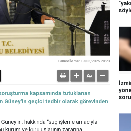
"yak
söyl
Güncelleme:
19/08/2025 20:23
İzmi
yöne
ki soruşturma kapsamında tutuklanan
soru
n Güney'in geçici tedbir olarak görevinden
tutu
 Güney'in, hakkında "suç işleme amacıyla
u kurum ve kuruluşlarının zararına