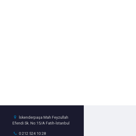
İskenderpaşa Mah Feyzullah
Efendi Sk. No:15/A Fatih-İstanbul
0 212 524 10 28