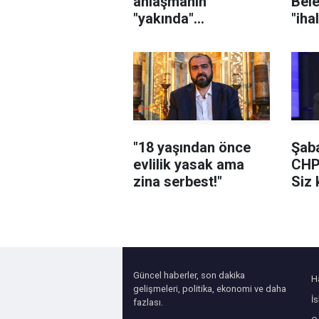
anlaşmanın
Bele
"yakında"
"iha
sağlanabileceğini
karı
söyledi
sor
şüph
"18 yaşından önce
Şaba
evlilik yasak ama
CHP
zina serbest!"
Siz 
yedi
Güncel haberler, son dakika
H
gelişmeleri, politika, ekonomi ve daha
İ
fazlası.