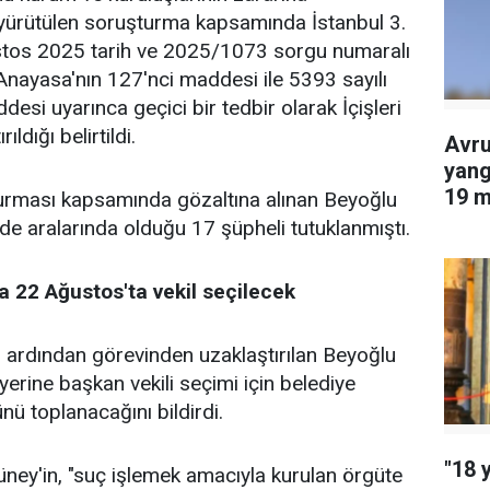
le yürütülen soruşturma kapsamında İstanbul 3.
stos 2025 tarih ve 2025/1073 sorgu numaralı
 Anayasa'nın 127'nci maddesi ile 5393 sayılı
si uyarınca geçici bir tedbir olarak İçişleri
ldığı belirtildi.
Avru
yang
19 m
turması kapsamında gözaltına alınan Beyoğlu
edil
de aralarında olduğu 17 şüpheli tutuklanmıştı.
 22 Ağustos'ta vekil seçilecek
ın ardından görevinden uzaklaştırılan Beyoğlu
erine başkan vekili seçimi için belediye
ü toplanacağını bildirdi.
"18 
Güney'in, "suç işlemek amacıyla kurulan örgüte