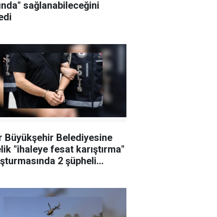
ında" sağlanabileceğini
edi
r Büyükşehir Belediyesine
lik "ihaleye fesat karıştırma"
şturmasında 2 şüpheli
klandı