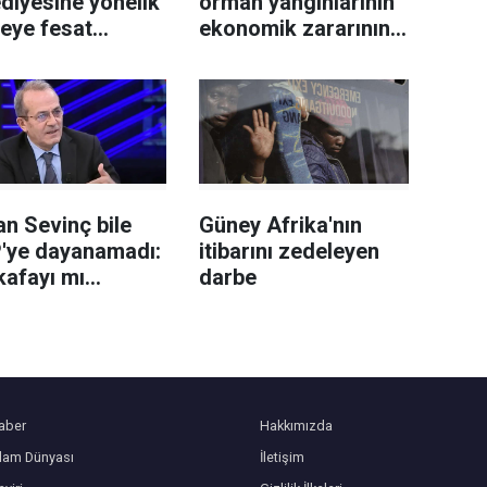
diyesine yönelik
orman yangınlarının
leye fesat
ekonomik zararının
ştırma"
19 milyar avroyu
uşturmasında 2
geçtiği tahmin
eli tutuklandı
ediliyor
n Sevinç bile
Güney Afrika'nın
'ye dayanamadı:
itibarını zedeleyen
kafayı mı
darbe
niz?
aber
Hakkımızda
slam Dünyası
İletişim