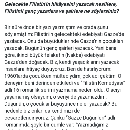
Gelecekte Filistin'in hikâyesini yazacak nesillere,
Filistinli genç yazarlara ve şairlere ne söylersiniz?
Bir süre önce bir yazı yazmıştım ve orada şunu
söylemiştim: Filistin’in gelecekteki edebiyatı Gazze’de
yazılacak. Onu da büyüdüklerinde Gazze’nin çocukları
yazacak. Bugünün genç şairleri yazacak. Yani bana
göre, ikinci büyük felaketin (Nakba) edebiyatı
Gazze’den doğacak. Biz, kendi yaşadıklarını yazacak
insanlara ihtiyaç duyuyoruz. Ben de hatırlıyorum:
1960’larda çocukken mülteciydim, çok acı çektim. O
deneyim beni derinden etkiledi ve “Filistin Komedyası”
adlı 16 romanlık serimi yazmama neden oldu. O acıyı
yaşamamış olsaydım, o seriyi de yazamazdım.
Düşünün, o çocuklar büyüyünce neler yazacak? Bu
nedenle biz onları da kendimizi de
cesaretlendiriyoruz. Çünkü “Gazze Düğünleri” adlı
romanımda şöyle bir cümle var: “Yazmadığımız