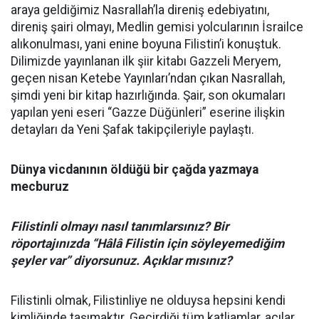
araya geldiğimiz Nasrallah’la direniş edebiyatını,
direniş şairi olmayı, Medlin gemisi yolcularının İsrailce
alıkonulması, yani enine boyuna Filistin’i konuştuk.
Dilimizde yayınlanan ilk şiir kitabı Gazzeli Meryem,
geçen nisan Ketebe Yayınları’ndan çıkan Nasrallah,
şimdi yeni bir kitap hazırlığında. Şair, son okumaları
yapılan yeni eseri “Gazze Düğünleri” eserine ilişkin
detayları da Yeni Şafak takipçileriyle paylaştı.
Dünya vicdanının öldüğü bir çağda yazmaya
mecburuz
Filistinli olmayı nasıl tanımlarsınız? Bir
röportajınızda “Hâlâ Filistin için söyleyemediğim
şeyler var” diyorsunuz. Açıklar mısınız?
Filistinli olmak, Filistinliye ne olduysa hepsini kendi
kimliğinde taşımaktır. Geçirdiği tüm katliamlar, acılar,