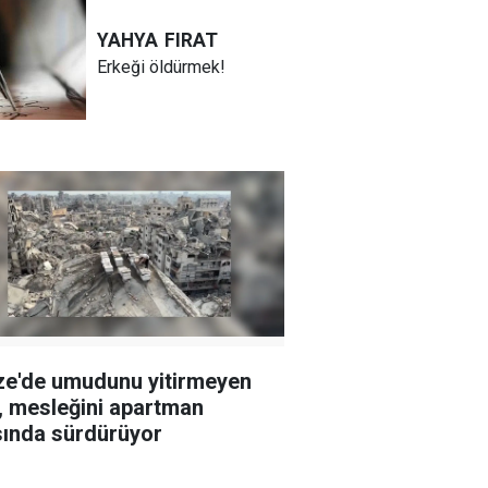
YAHYA
FIRAT
Erkeği öldürmek!
e'de umudunu yitirmeyen
ı, mesleğini apartman
sında sürdürüyor