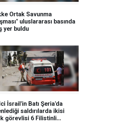
kke Ortak Savunma
şması" uluslararası basında
ş yer buldu
ci İsrail'in Batı Şeria'da
nlediği saldırılarda ikisi
k görevlisi 6 Filistinli
landı