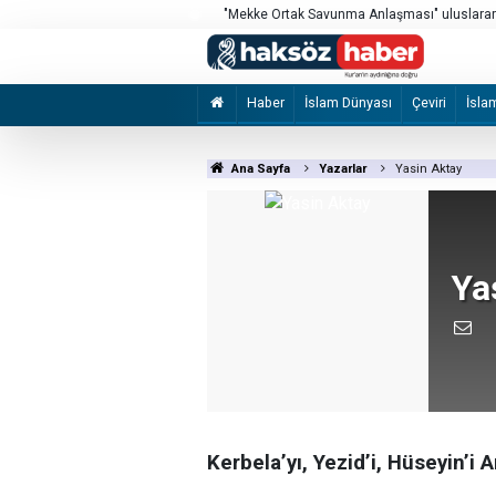
"Mekke Ortak Savunma Anlaşması" uluslarara
Bunlar normal değil!
Haber
İslam Dünyası
Çeviri
İsla
Ana Sayfa
Yazarlar
Yasin Aktay
Ya
Kerbela’yı, Yezid’i, Hüseyin’i 