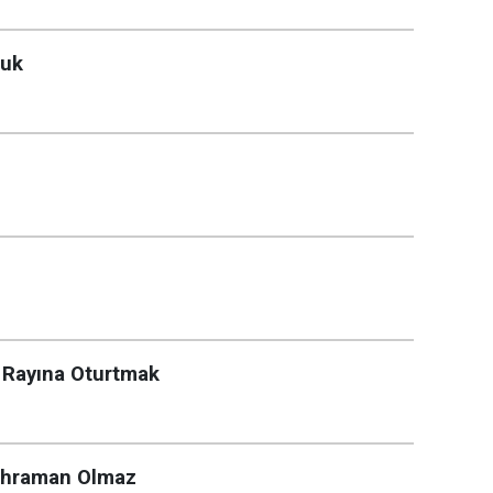
cuk
i Rayına Oturtmak
Kahraman Olmaz