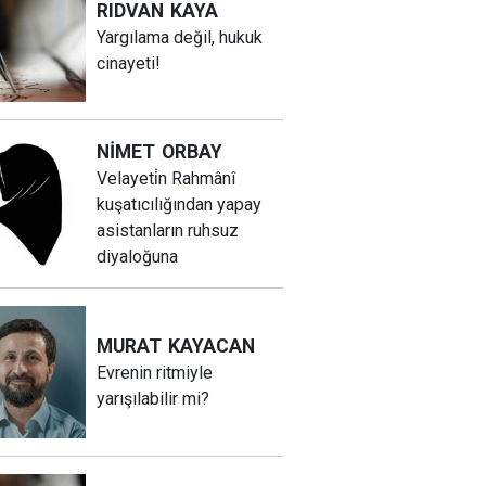
RIDVAN
KAYA
Yargılama değil, hukuk
cinayeti!
NİMET
ORBAY
Velayeti̇n Rahmânî
kuşatıcılığından yapay
asistanların ruhsuz
diyaloğuna
MURAT
KAYACAN
Evrenin ritmiyle
yarışılabilir mi?