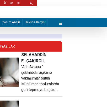
ırılarda ikisi sağlık görevlisi 6 Filistinli
İran "Mekke Anlaşması"nı hazmedemedi!
Yorum Analiz
Haksöz Dergisi
 YAZILAR
SELAHADDİN
E.
ÇAKIRGİL
''Ahh Avrupa..''
şeklindeki âşıkâne
yaklaşımlar bütün
Müslüman toplumlarda
geri tepmeye başladı..