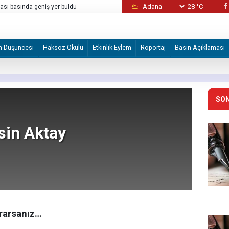
sı basında geniş yer buldu
28 °C
İşgalci İsrail'in Batı Şeria'da düzenlediği sald
yaralandı
m Düşüncesi
Haksöz Okulu
Etkinlik-Eylem
Röportaj
Basın Açıklaması
SON
sin Aktay
Ararsanız…