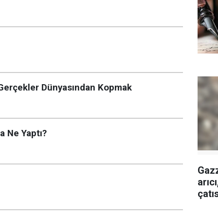
: Gerçekler Dünyasından Kopmak
a Ne Yaptı?
Gazz
arıc
çatı