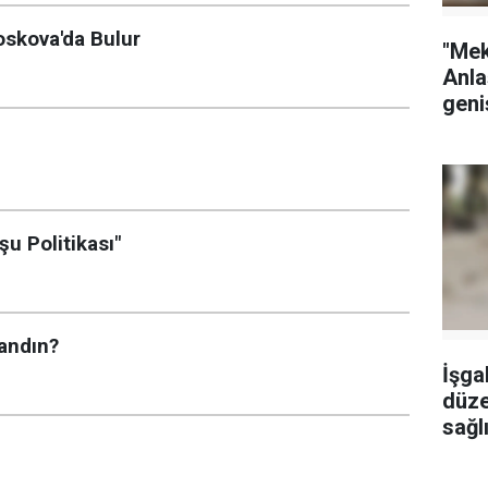
oskova'da Bulur
"Me
Anla
geni
u Politikası"
andın?
İşgal
düze
sağlı
yara