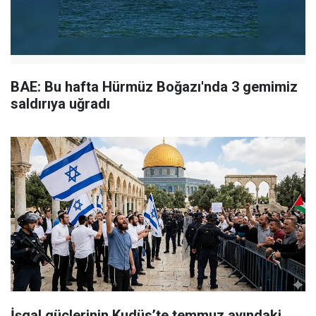
BAE: Bu hafta Hürmüz Boğazı'nda 3 gemimiz
saldırıya uğradı
İşgal güçlerinin Kudüs’te temmuz ayındaki